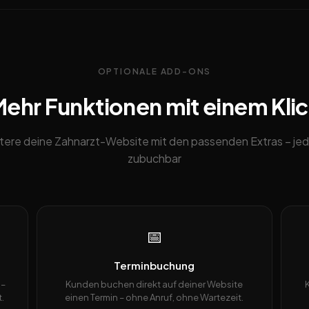
OPTIONALE ADD-ONS
ehr Funktionen mit einem Kli
tere deine Zahnarzt-Website mit den passenden Extras – jed
zubuchbar
📅
Terminbuchung
 –
Kunden buchen direkt auf deiner Website
.
einen Termin – ohne Anruf, ohne Wartezeit.