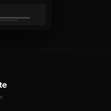
te
ch