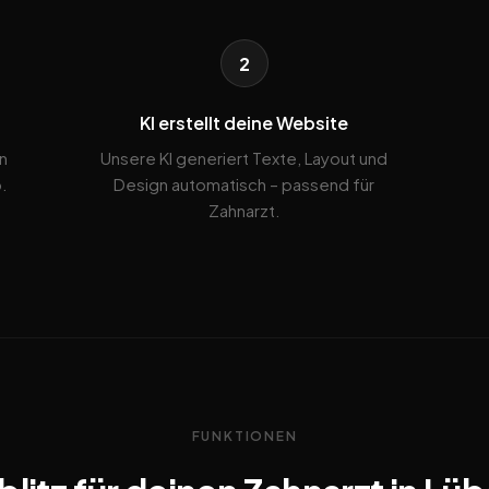
2
KI erstellt deine Website
n
Unsere KI generiert Texte, Layout und
.
Design automatisch – passend für
Zahnarzt.
FUNKTIONEN