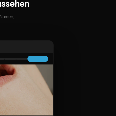
ussehen
m Namen,