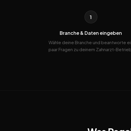
1
Branche & Daten eingeben
Wähle deine Branche und beantworte ei
paar Fragen zu deinem Zahnarzt-Betrieb