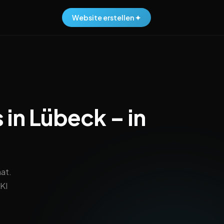
Website erstellen ✦
 in Lübeck – in
at.
KI