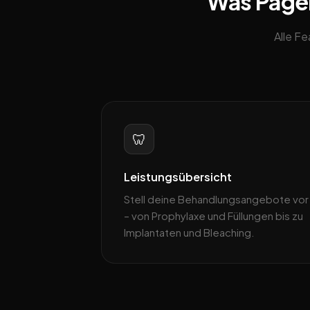
Was Pagebl
Alle F
🦷
Leistungsübersicht
Stell deine Behandlungsangebote vor
– von Prophylaxe und Füllungen bis zu
Implantaten und Bleaching.