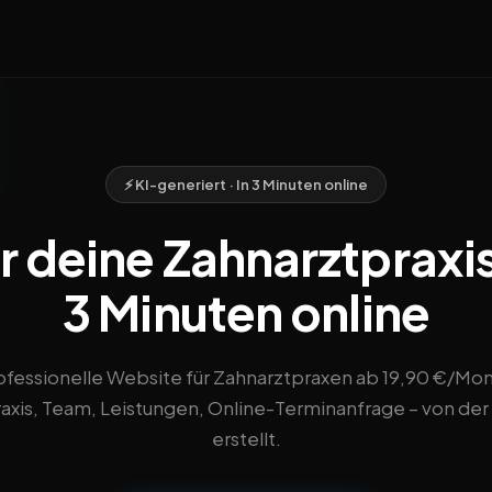
⚡ KI-generiert · In 3 Minuten online
 deine Zahnarztpraxis
3 Minuten online
ofessionelle Website für Zahnarztpraxen ab 19,90 €/Mon
raxis, Team, Leistungen, Online-Terminanfrage – von der 
erstellt.