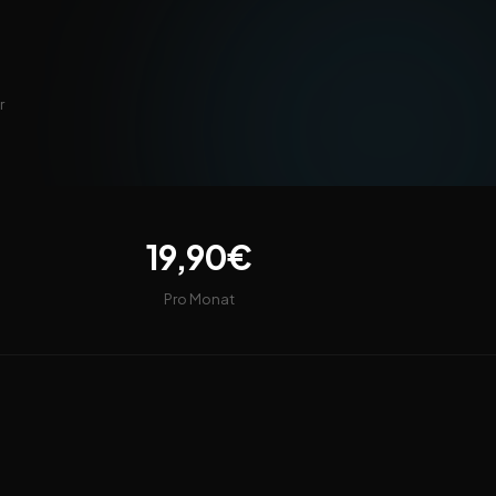
r
19,90€
Pro Monat