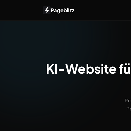
Pageblitz
KI-Website für
Pr
P