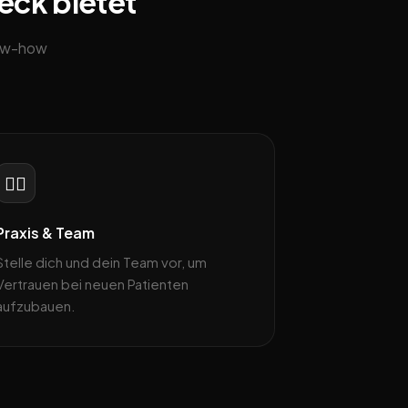
beck bietet
now-how
👨‍⚕️
Praxis & Team
Stelle dich und dein Team vor, um
Vertrauen bei neuen Patienten
aufzubauen.