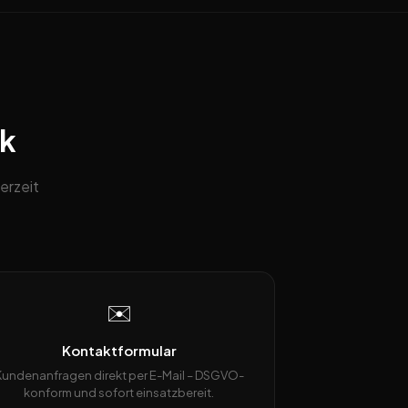
ck
erzeit
✉️
Kontaktformular
Kundenanfragen direkt per E-Mail – DSGVO-
konform und sofort einsatzbereit.