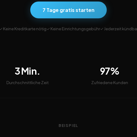
7 Tage gratis starten
✓ Keine Kreditkarte nötig
✓ Keine Einrichtungsgebühr
✓ Jederzeit kündba
3 Min.
97%
Durchschnittliche Zeit
Zufriedene Kunden
BEISPIEL