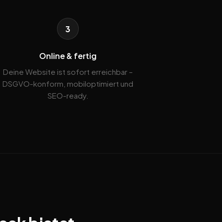
3
Online & fertig
Deine Website ist sofort erreichbar –
DSGVO-konform, mobiloptimiert und
SEO-ready.