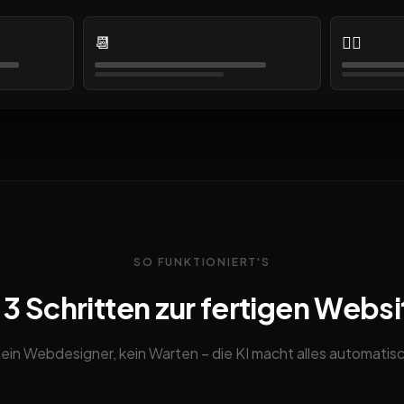
📆
👨‍⚕️
SO FUNKTIONIERT'S
n 3 Schritten zur fertigen Websi
ein Webdesigner, kein Warten – die KI macht alles automatis