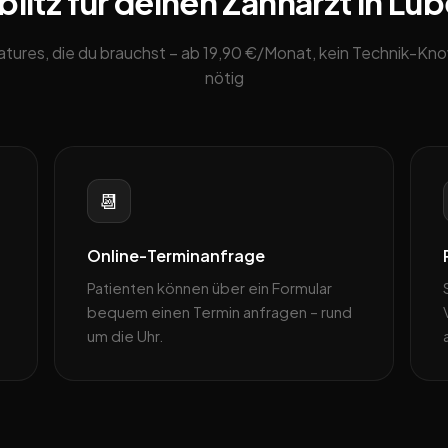
itz für deinen Zahnarzt in Lü
eatures, die du brauchst – ab 19,90 €/Monat, kein Technik-K
nötig
📆
Online-Terminanfrage
Patienten können über ein Formular
bequem einen Termin anfragen – rund
um die Uhr.