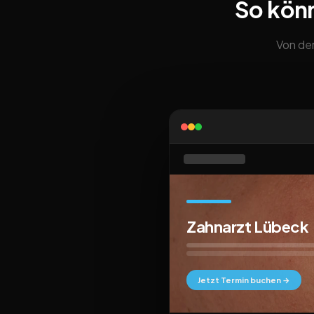
So kön
Von der
Zahnarzt Lübeck
Jetzt Termin buchen →