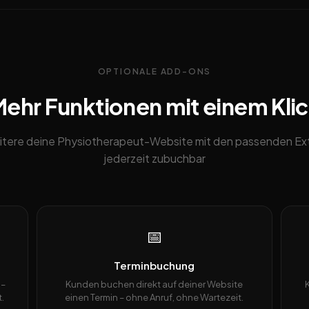
OPTIONALE ADD-ONS
ehr Funktionen mit einem Kli
itere deine Physiotherapeut-Website mit den passenden Ext
jederzeit zubuchbar
📅
Terminbuchung
 –
Kunden buchen direkt auf deiner Website
.
einen Termin – ohne Anruf, ohne Wartezeit.