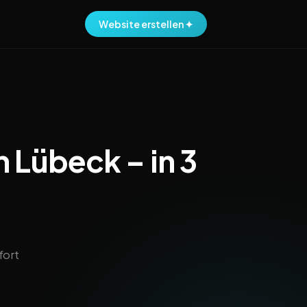
Website erstellen ✦
n Lübeck – in 3
fort