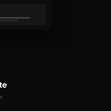
te
ch