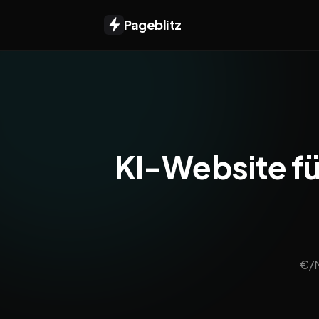
Pageblitz
KI-Website für
€/M