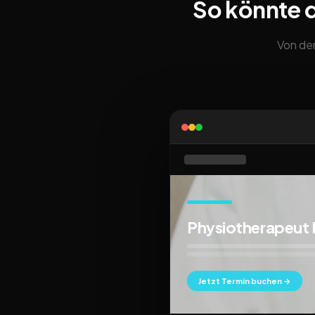
So könnte 
Von der
Physiotherapeut
Jetzt Termin buchen →