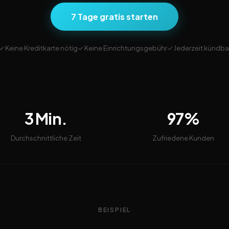
7 Tage gratis starten
✓ Keine Kreditkarte nötig
✓ Keine Einrichtungsgebühr
✓ Jederzeit kündba
3 Min.
97%
Durchschnittliche Zeit
Zufriedene Kunden
BEISPIEL