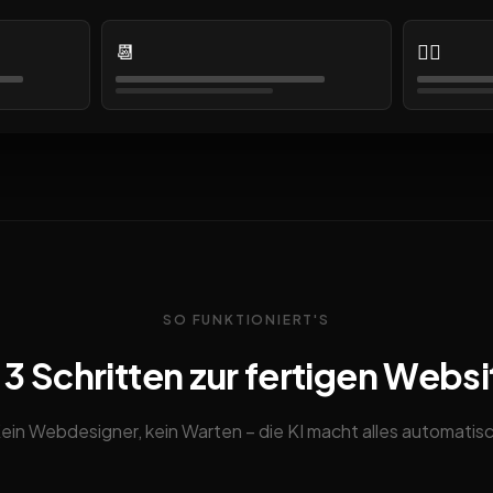
📆
👩‍⚕️
SO FUNKTIONIERT'S
n 3 Schritten zur fertigen Websi
ein Webdesigner, kein Warten – die KI macht alles automatis