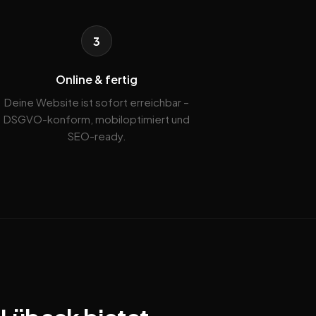
3
Online & fertig
Deine Website ist sofort erreichbar –
DSGVO-konform, mobiloptimiert und
SEO-ready.