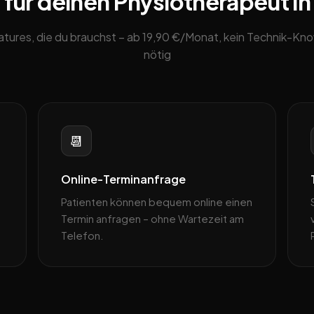
 für deinen Physiotherapeut in
eatures, die du brauchst – ab 19,90 €/Monat, kein Technik-K
nötig
📆
Online-Terminanfrage
Patienten können bequem online einen
Termin anfragen – ohne Wartezeit am
Telefon.