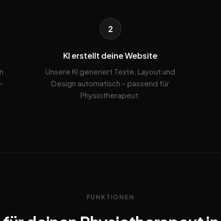
2
KI erstellt deine Website
n
Unsere KI generiert Texte, Layout und
-
Design automatisch – passend für
Physiotherapeut.
FUNKTIONEN