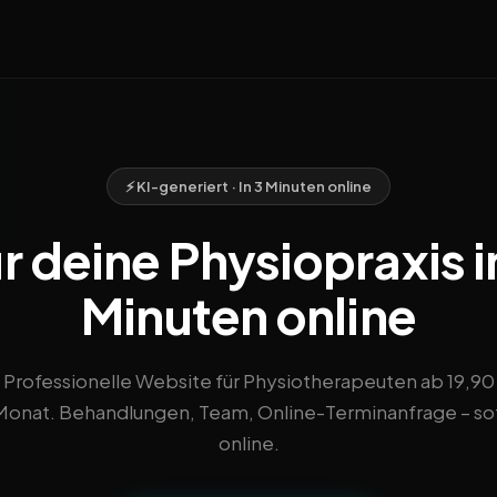
⚡ KI-generiert · In 3 Minuten online
 deine Physiopraxis i
Minuten online
Professionelle Website für Physiotherapeuten ab 19,90
onat. Behandlungen, Team, Online-Terminanfrage – so
online.