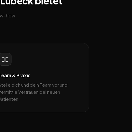
 Lübeck bietet
now-how
👩‍⚕️
Team & Praxis
Stelle dich und dein Team vor und
vermittle Vertrauen bei neuen
Patienten.