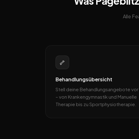
Was Pageblitz
Alle F
🦴
Behandlungsübersicht
Stell deine Behandlungsangebote vor
– von Krankengymnastik und Manuelle
Therapie bis zu Sportphysiotherapie.