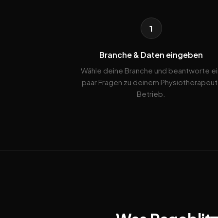
1
Branche & Daten eingeben
Wähle deine Branche und beantworte ei
paar Fragen zu deinem Physiotherapeut
Betrieb.