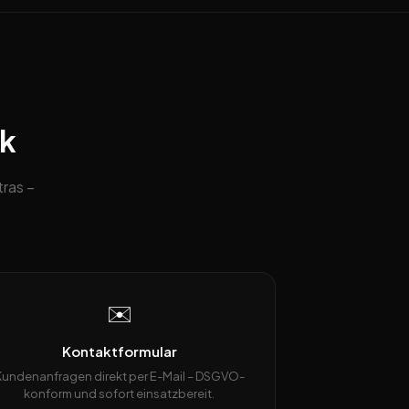
ck
ras –
✉️
Kontaktformular
Kundenanfragen direkt per E-Mail – DSGVO-
konform und sofort einsatzbereit.