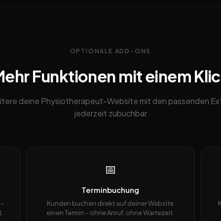
OPTIONALE ADD-ONS
ehr Funktionen mit einem Kli
itere deine Physiotherapeut-Website mit den passenden Ext
jederzeit zubuchbar
📅
Terminbuchung
 –
Kunden buchen direkt auf deiner Website
.
einen Termin – ohne Anruf, ohne Wartezeit.