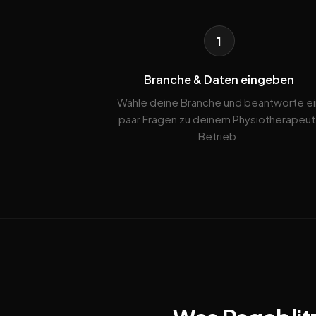
1
Branche & Daten eingeben
Wähle deine Branche und beantworte ei
paar Fragen zu deinem Physiotherapeut
Betrieb.