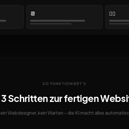
📆
👩‍⚕️
SO FUNKTIONIERT'S
n 3 Schritten zur fertigen Websi
ein Webdesigner, kein Warten – die KI macht alles automatis