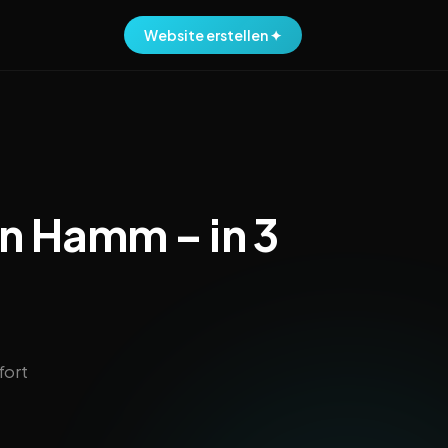
Website erstellen ✦
in Hamm – in 3
fort