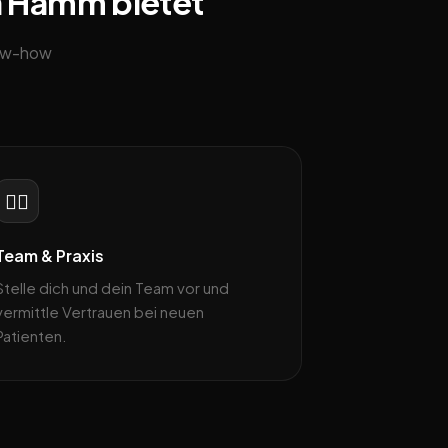
in Hamm bietet
now-how
👩‍⚕️
Team & Praxis
Stelle dich und dein Team vor und
vermittle Vertrauen bei neuen
Patienten.