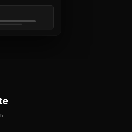
te
ch