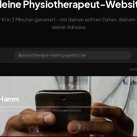
deine Physiotherapeut-Websi
 KI in 3 Minuten generiert – mit deinen echten Daten, deine
deiner Adresse
🔒
physiotherapie-hamm.pageblitz.de
t Hamm