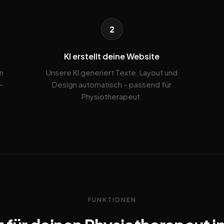
2
KI erstellt deine Website
n
Unsere KI generiert Texte, Layout und
-
Design automatisch – passend für
Physiotherapeut.
FUNKTIONEN