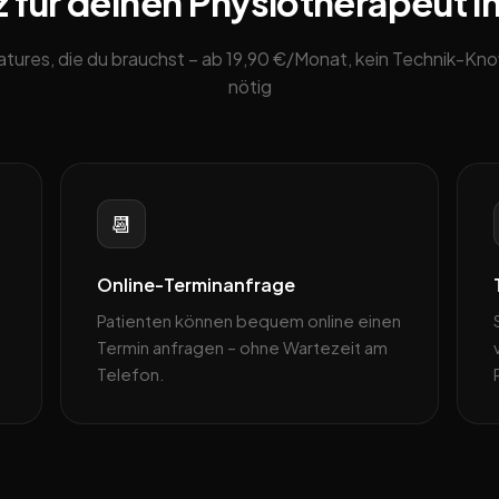
 für deinen Physiotherapeut 
eatures, die du brauchst – ab 19,90 €/Monat, kein Technik-K
nötig
📆
Online-Terminanfrage
Patienten können bequem online einen
Termin anfragen – ohne Wartezeit am
Telefon.