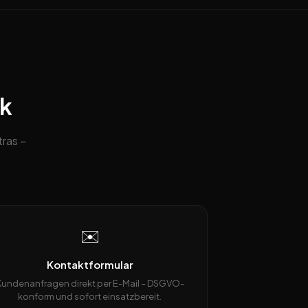
ck
ras –
✉️
Kontaktformular
Kundenanfragen direkt per E-Mail – DSGVO-
konform und sofort einsatzbereit.