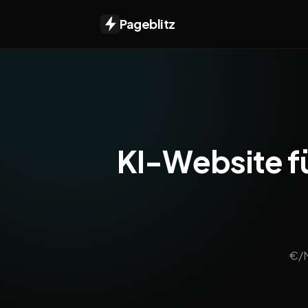
Pageblitz
KI-Website fü
€/M