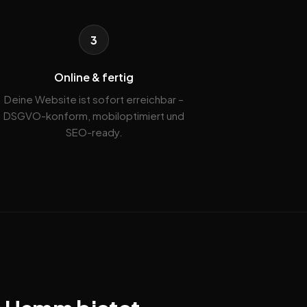
3
Online & fertig
Deine Website ist sofort erreichbar –
DSGVO-konform, mobiloptimiert und
SEO-ready.