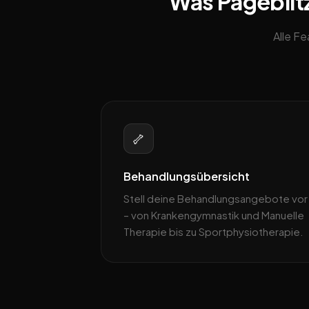
Was Pageblitz
Alle F
🦴
Behandlungsübersicht
Stell deine Behandlungsangebote vor
– von Krankengymnastik und Manuelle
Therapie bis zu Sportphysiotherapie.