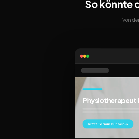
So könnte 
Von der
Physiotherapeu
Jetzt Termin buchen →