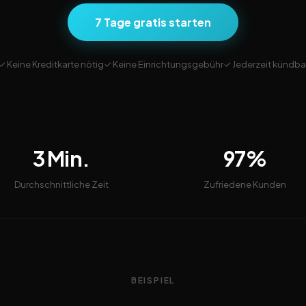
7 Tage gratis starten
✓ Keine Kreditkarte nötig
✓ Keine Einrichtungsgebühr
✓ Jederzeit kündba
3 Min.
97%
Durchschnittliche Zeit
Zufriedene Kunden
BEISPIEL