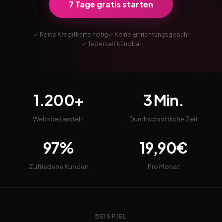
7 Tage gratis starten
✓ Keine Kreditkarte nötig
✓ Keine Einrichtungsgebühr
✓ Jederzeit kündbar
1.200+
3 Min.
Websites erstellt
Durchschnittliche Zeit
97%
19,90€
Zufriedene Kunden
Pro Monat
BEISPIEL