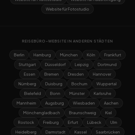
Website für Fotostudio
REISEBÜRO-WEBSITE IN ANDEREN STÄDTEN
Berlin
Hamburg
München
Köln
Frankfurt
Stuttgart
Düsseldorf
Leipzig
Dortmund
Essen
Bremen
Dresden
Hannover
Nürnberg
Duisburg
Bochum
Wuppertal
Bielefeld
Bonn
Münster
Karlsruhe
Mannheim
Augsburg
Wiesbaden
Aachen
Mönchengladbach
Braunschweig
Kiel
Rostock
Freiburg
Erfurt
Lübeck
Ulm
Heidelberg
Darmstadt
Kassel
Saarbrücken