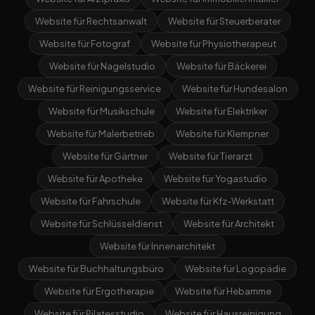
Website für Rechtsanwalt
Website für Steuerberater
Website für Fotograf
Website für Physiotherapeut
Website für Nagelstudio
Website für Bäckerei
Website für Reinigungsservice
Website für Hundesalon
Website für Musikschule
Website für Elektriker
Website für Malerbetrieb
Website für Klempner
Website für Gärtner
Website für Tierarzt
Website für Apotheke
Website für Yogastudio
Website für Fahrschule
Website für Kfz-Werkstatt
Website für Schlüsseldienst
Website für Architekt
Website für Innenarchitekt
Website für Buchhaltungsbüro
Website für Logopädie
Website für Ergotherapie
Website für Hebamme
Website für Pilatesstudio
Website für Hausreinigung