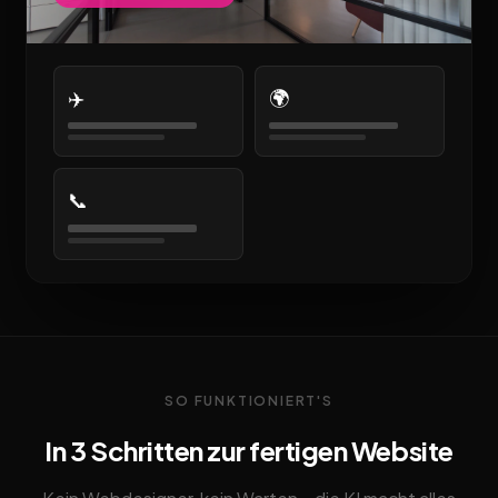
✈️
🌍
📞
SO FUNKTIONIERT'S
In 3 Schritten zur fertigen Website