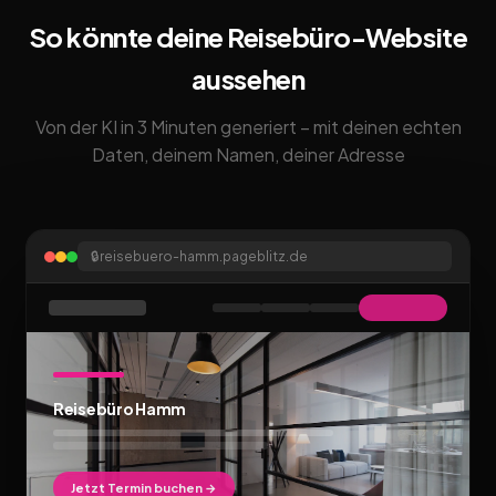
So könnte deine Reisebüro-Website
aussehen
Von der KI in 3 Minuten generiert – mit deinen echten
Daten, deinem Namen, deiner Adresse
🔒
reisebuero-hamm.pageblitz.de
Reisebüro Hamm
Jetzt Termin buchen →