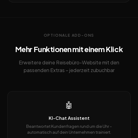
OPTIONALE ADD-ONS
Mehr Funktionen mit einem Klick
Erweitere deine Reisebüro-Website mit den
passenden Extras – jederzeit zubuchbar
🤖
KI-Chat Assistent
Beantwortet Kundenfragen rund um die Uhr –
automatisch auf dein Unternehmen trainiert.