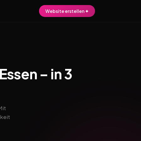
Website erstellen ✦
Essen – in 3
Mit
keit