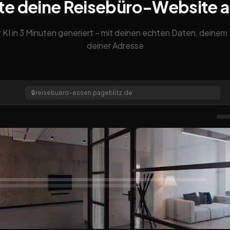
te deine Reisebüro-Website 
 KI in 3 Minuten generiert – mit deinen echten Daten, deine
deiner Adresse
🔒
reisebuero-essen.pageblitz.de