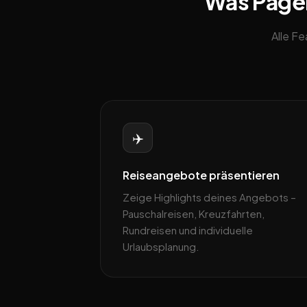
Was Pagebl
Alle F
✈️
Reiseangebote präsentieren
Zeige Highlights deines Angebots –
Pauschalreisen, Kreuzfahrten,
Rundreisen und individuelle
Urlaubsplanung.