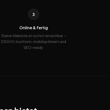
3
Online & fertig
Deine Website ist sofort erreichbar –
DSGVO-konform, mobiloptimiert und
SEO-ready.