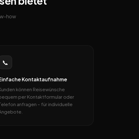
ssen bietet
now-how
📞
Einfache Kontaktaufnahme
Kunden können Reisewünsche
bequem per Kontaktformular oder
Telefon anfragen – für individuelle
Angebote.