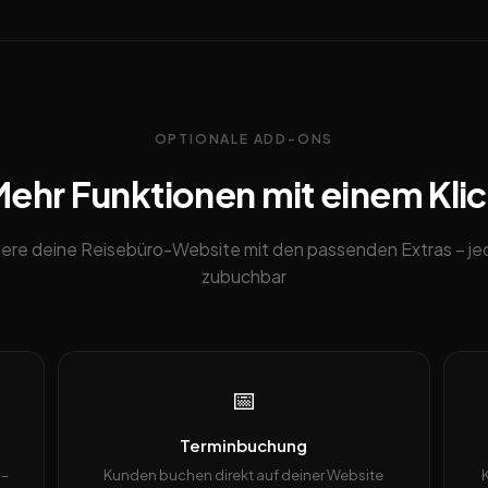
OPTIONALE ADD-ONS
ehr Funktionen mit einem Kli
ere deine Reisebüro-Website mit den passenden Extras – je
zubuchbar
📅
Terminbuchung
 –
Kunden buchen direkt auf deiner Website