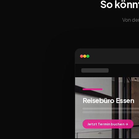
So könn
Von der
Reisebüro Essen
Jetzt Termin buchen →