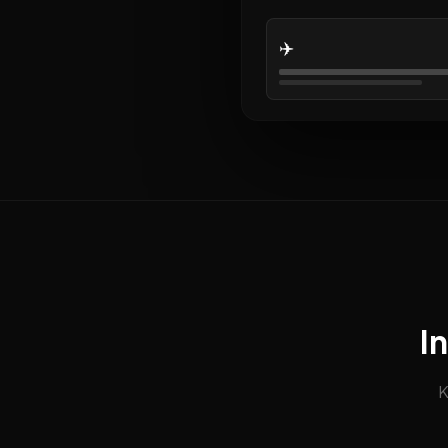
✈️
I
K