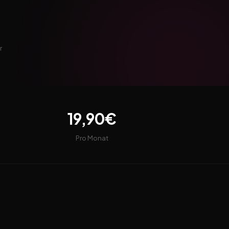
r
19,90€
Pro Monat