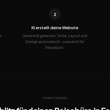
2
KI erstellt deine Website
n
Unsere KI generiert Texte, Layout und
Design automatisch – passend für
Reisebüro.
FUNKTIONEN