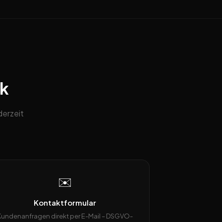
ck
derzeit
✉️
Kontaktformular
Kundenanfragen direkt per E-Mail – DSGVO-