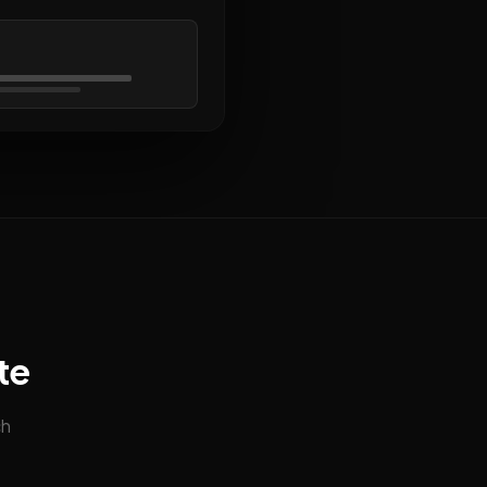
te
ch