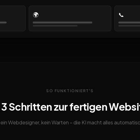
🌍
📞
SO FUNKTIONIERT'S
n 3 Schritten zur fertigen Websi
ein Webdesigner, kein Warten – die KI macht alles automatis