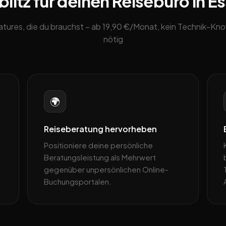
itz für deinen Reisebüro in E
eatures, die du brauchst – ab 19,90 €/Monat, kein Technik-K
nötig
🌍
Reiseberatung hervorheben
Positioniere deine persönliche
Beratungsleistung als Mehrwert
gegenüber unpersönlichen Online-
Buchungsportalen.