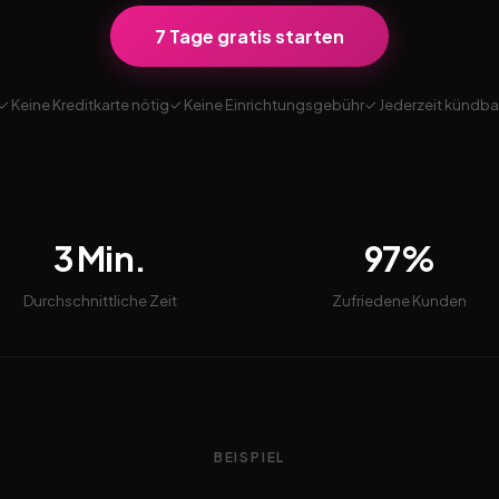
7 Tage gratis starten
✓ Keine Kreditkarte nötig
✓ Keine Einrichtungsgebühr
✓ Jederzeit kündba
3 Min.
97%
Durchschnittliche Zeit
Zufriedene Kunden
BEISPIEL