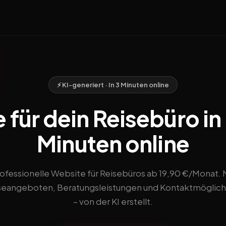
⚡ KI-generiert · In 3 Minuten online
für dein Reisebüro in 
Minuten online
ofessionelle Website für Reisebüros ab 19,90 €/Monat. 
seangeboten, Beratungsleistungen und Kontaktmöglich
– von der KI erstellt.