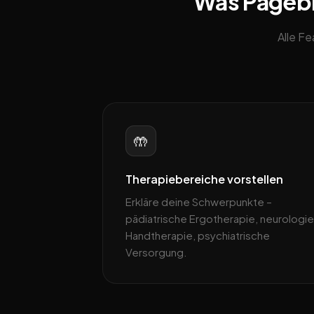
Was Pagebli
Alle F
🤲
Therapiebereiche vorstellen
Erkläre deine Schwerpunkte –
pädiatrische Ergotherapie, neurologie
Handtherapie, psychiatrische
Versorgung.