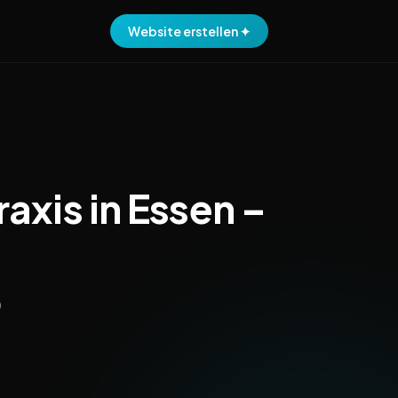
Website erstellen ✦
axis in Essen –
0