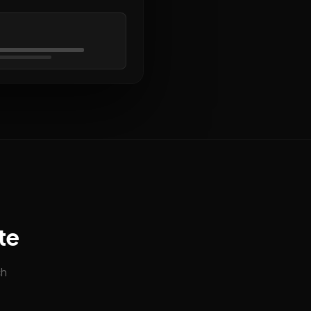
te
ch