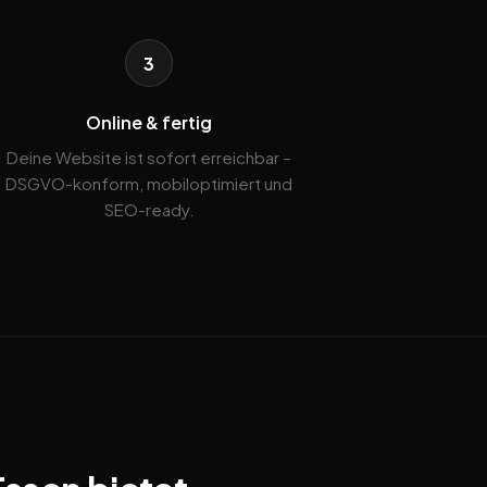
3
Online & fertig
Deine Website ist sofort erreichbar –
DSGVO-konform, mobiloptimiert und
SEO-ready.