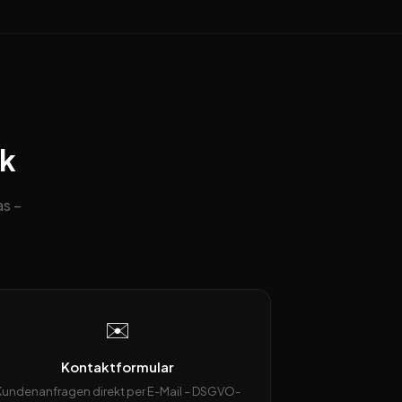
ck
as –
✉️
Kontaktformular
Kundenanfragen direkt per E-Mail – DSGVO-