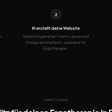
2
KI erstellt deine Website
n
Unsere KI generiert Texte, Layout und
Design automatisch – passend für
Ergotherapie.
FUNKTIONEN