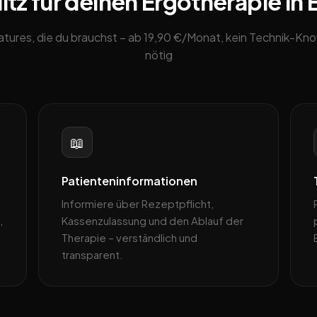
tz für deinen Ergotherapie in 
eatures, die du brauchst – ab 19,90 €/Monat, kein Technik-K
nötig
📖
Patienteninformationen
Informiere über Rezeptpflicht,
,
Kassenzulassung und den Ablauf der
Therapie – verständlich und
transparent.