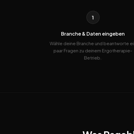
1
Branche & Daten eingeben
Wähle deine Branche und beantworte ei
paar Fragen zu deinem Ergotherapie-
Betrieb.