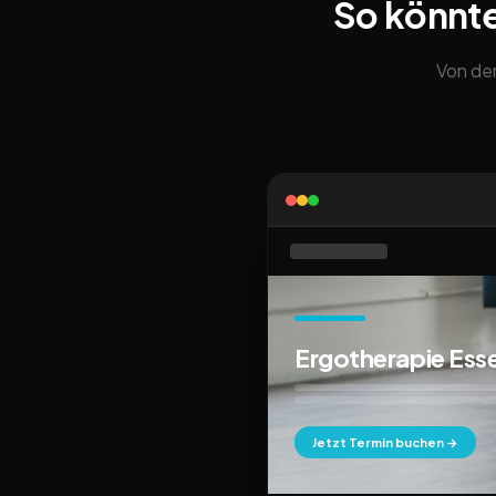
So könnt
Von der
Ergotherapie Ess
Jetzt Termin buchen →