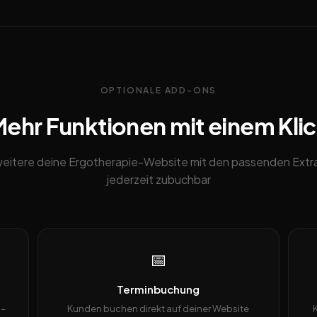
OPTIONALE ADD-ONS
ehr Funktionen mit einem Kli
eitere deine Ergotherapie-Website mit den passenden Extr
jederzeit zubuchbar
📅
Terminbuchung
 –
Kunden buchen direkt auf deiner Website