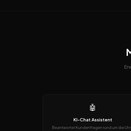
M
Erw
🤖
KI-Chat Assistent
Beantwortet Kundenfragen rund um die Uhr