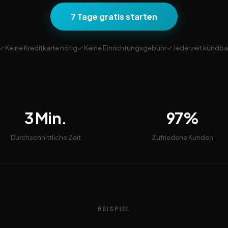
7 Tage gratis starten
✓ Keine Kreditkarte nötig
✓ Keine Einrichtungsgebühr
✓ Jederzeit kündba
3 Min.
97%
Durchschnittliche Zeit
Zufriedene Kunden
BEISPIEL