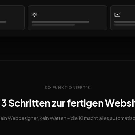
📖
✉️
SO FUNKTIONIERT'S
n 3 Schritten zur fertigen Websi
ein Webdesigner, kein Warten – die KI macht alles automatis