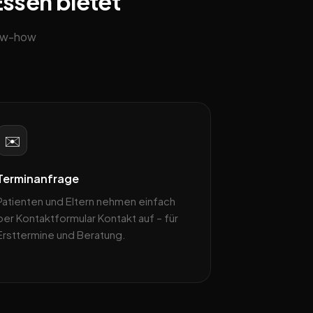
Essen bietet
now-how
✉️
Terminanfrage
Patienten und Eltern nehmen einfach
per Kontaktformular Kontakt auf – für
Ersttermine und Beratung.