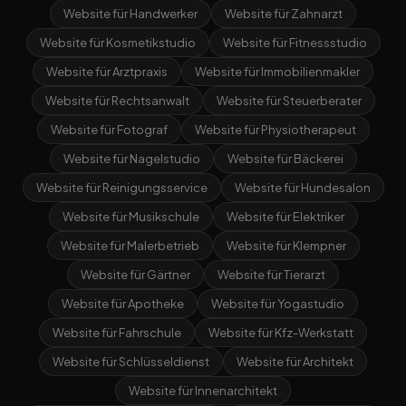
Website für Handwerker
Website für Zahnarzt
Website für Kosmetikstudio
Website für Fitnessstudio
Website für Arztpraxis
Website für Immobilienmakler
Website für Rechtsanwalt
Website für Steuerberater
Website für Fotograf
Website für Physiotherapeut
Website für Nagelstudio
Website für Bäckerei
Website für Reinigungsservice
Website für Hundesalon
Website für Musikschule
Website für Elektriker
Website für Malerbetrieb
Website für Klempner
Website für Gärtner
Website für Tierarzt
Website für Apotheke
Website für Yogastudio
Website für Fahrschule
Website für Kfz-Werkstatt
Website für Schlüsseldienst
Website für Architekt
Website für Innenarchitekt