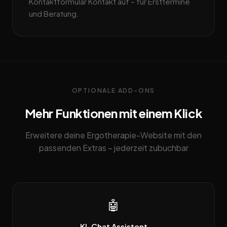
Kontaktformular Kontakt auf – für Ersttermine
und Beratung.
OPTIONALE ADD-ONS
Mehr Funktionen mit einem Klick
Erweitere deine Ergotherapie-Website mit den
passenden Extras – jederzeit zubuchbar
🤖
KI-Chat Assistent