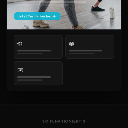
Jetzt Termin buchen →
🤲
📖
✉️
SO FUNKTIONIERT'S