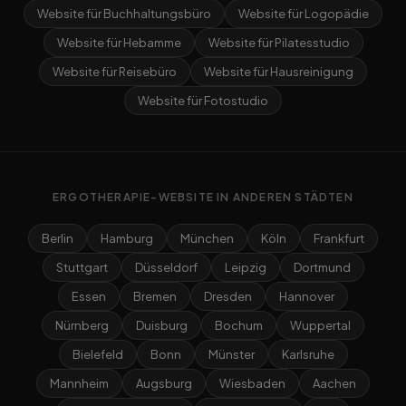
Website für Buchhaltungsbüro
Website für Logopädie
Website für Hebamme
Website für Pilatesstudio
Website für Reisebüro
Website für Hausreinigung
Website für Fotostudio
ERGOTHERAPIE-WEBSITE IN ANDEREN STÄDTEN
Berlin
Hamburg
München
Köln
Frankfurt
Stuttgart
Düsseldorf
Leipzig
Dortmund
Essen
Bremen
Dresden
Hannover
Nürnberg
Duisburg
Bochum
Wuppertal
Bielefeld
Bonn
Münster
Karlsruhe
Mannheim
Augsburg
Wiesbaden
Aachen