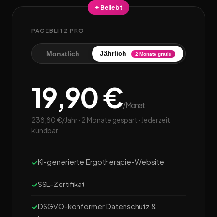
✦ Beliebt
PAGEBLITZ PRO
Jährlich
Monatlich
2 Monate gratis
19,90 €
/Monat
238,80 €/Jahr · 2 Monate gespart · Jederzeit
kündbar.
KI-generierte Ergotherapie-Website
SSL-Zertifikat
DSGVO-konformer Datenschutz &