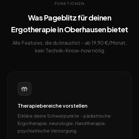
FUNKTIONEN
Was Pageblitz für deinen
Ergotherapie in Oberhausen bietet
Alle Features, die du brauchst – ab 19,90 €/Monat,
kein Technik-Know-how nötig
🤲
Therapiebereiche vorstellen
Erkläre deine Schwerpunkte – pädiatrische
Ergotherapie, neurologie, Handtherapie,
psychiatrische Versorgung.