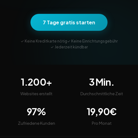
7 Tage gratis starten
✓ Keine Kreditkarte nötig
✓ Keine Einrichtungsgebühr
✓ Jederzeit kündbar
1.200+
3 Min.
Websites erstellt
Durchschnittliche Zeit
97%
19,90€
Zufriedene Kunden
Pro Monat