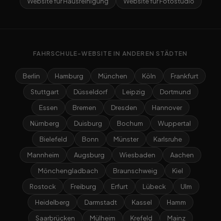
Website für Hausreinigung
Website für Fotostudio
FAHRSCHULE-WEBSITE IN ANDEREN STÄDTEN
Berlin
Hamburg
München
Köln
Frankfurt
Stuttgart
Düsseldorf
Leipzig
Dortmund
Essen
Bremen
Dresden
Hannover
Nürnberg
Duisburg
Bochum
Wuppertal
Bielefeld
Bonn
Münster
Karlsruhe
Mannheim
Augsburg
Wiesbaden
Aachen
Mönchengladbach
Braunschweig
Kiel
Rostock
Freiburg
Erfurt
Lübeck
Ulm
Heidelberg
Darmstadt
Kassel
Hamm
Saarbrücken
Mülheim
Krefeld
Mainz