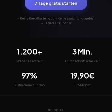
7 Tage gratis starten
✓ Keine Kreditkarte nötig
✓ Keine Einrichtungsgebühr
✓ Jederzeit kündbar
1.200+
3 Min.
Websites erstellt
Durchschnittliche Zeit
97%
19,90€
Zufriedene Kunden
Pro Monat
BEISPIEL