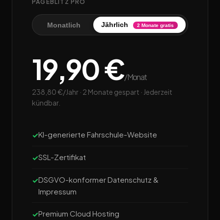
PAGEBLITZ PRO
Jährlich
Monatlich
2 Monate gratis
19,90 €
/Monat
238,80 €/Jahr · 2 Monate gespart · Jederzeit
kündbar.
KI-generierte Fahrschule-Website
SSL-Zertifikat
DSGVO-konformer Datenschutz &
Impressum
Premium Cloud Hosting