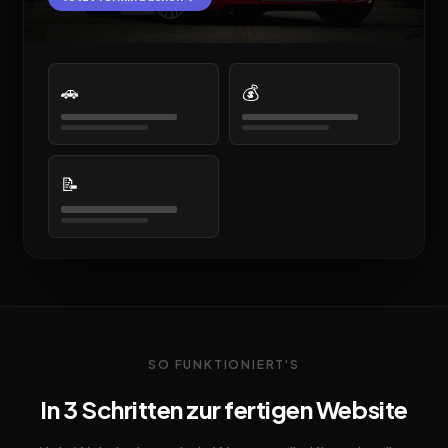
🚗
💰
📝
SO FUNKTIONIERT'S
In 3 Schritten zur fertigen Website