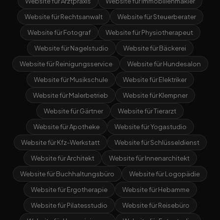
Website für Arztpraxis
Website für Immobilienmakler
Website für Rechtsanwalt
Website für Steuerberater
Website für Fotograf
Website für Physiotherapeut
Website für Nagelstudio
Website für Bäckerei
Website für Reinigungsservice
Website für Hundesalon
Website für Musikschule
Website für Elektriker
Website für Malerbetrieb
Website für Klempner
Website für Gärtner
Website für Tierarzt
Website für Apotheke
Website für Yogastudio
Website für Kfz-Werkstatt
Website für Schlüsseldienst
Website für Architekt
Website für Innenarchitekt
Website für Buchhaltungsbüro
Website für Logopädie
Website für Ergotherapie
Website für Hebamme
Website für Pilatesstudio
Website für Reisebüro