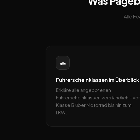
Was Pagebli
Alle F
🚗
Führerscheinklassen im Überblick
Erkläre alle angebotenen
Führerscheinklassen verständlich – vo
Klasse B über Motorrad bis hin zum
LKW.