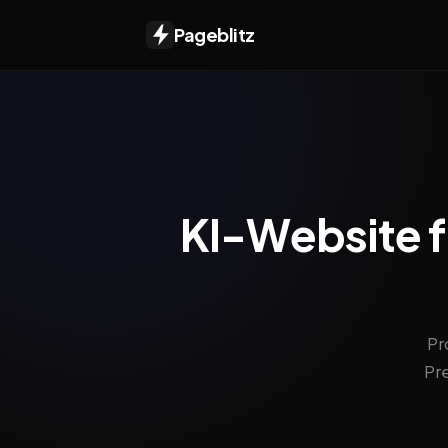
Pageblitz
KI-Website fü
Pr
Pr