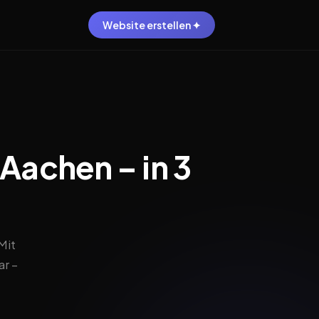
Website erstellen ✦
 Aachen – in 3
Mit
r –