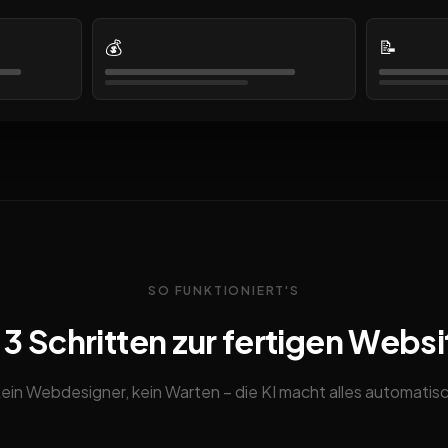
💰
📝
SO FUNKTIONIERT'S
n 3 Schritten zur fertigen Websi
ein Webdesigner, kein Warten – die KI macht alles automatis