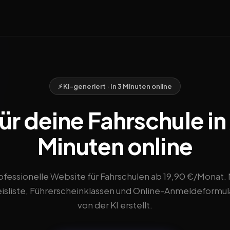
⚡ KI-generiert · In 3 Minuten online
r deine Fahrschule in
Minuten online
ofessionelle Website für Fahrschulen ab 19,90 €/Monat. 
eisliste, Führerscheinklassen und Online-Anmeldeformula
von der KI erstellt.