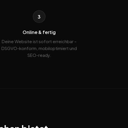
3
Online & fertig
Deine Website ist sofort erreichbar –
DSGVO-konform, mobiloptimiert und
SEO-ready.