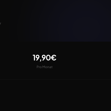
r
19,90€
Pro Monat