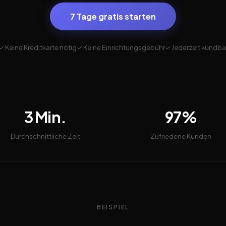
7 Tage gratis starten
✓ Keine Kreditkarte nötig
✓ Keine Einrichtungsgebühr
✓ Jederzeit kündba
3 Min.
97%
Durchschnittliche Zeit
Zufriedene Kunden
BEISPIEL