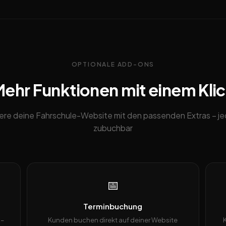
OPTIONALE ADD-ONS
ehr Funktionen mit einem Kli
ere deine Fahrschule-Website mit den passenden Extras – je
zubuchbar
📅
Terminbuchung
 –
Kunden buchen direkt auf deiner Website