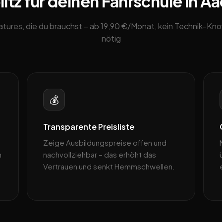
tz für deinen Fahrschule in A
eatures, die du brauchst – ab 19,90 €/Monat, kein Technik-K
nötig
💰
Transparente Preisliste
Zeige Ausbildungspreise offen und
n
nachvollziehbar – das erhöht das
Vertrauen und senkt Hemmschwellen.