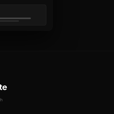
te
ch