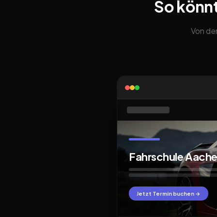
So könn
Von der
Fahrschule Aach
Jetzt Termin buchen →