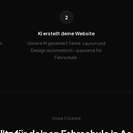
2
KI erstellt deine Website
n
Unsere KI generiert Texte, Layout und
Design automatisch – passend für
Fahrschule.
FUNKTIONEN