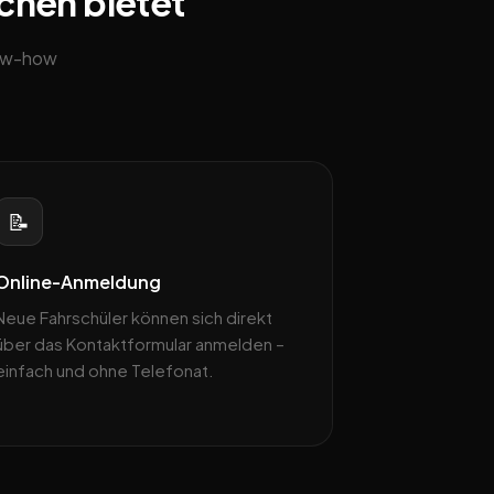
achen bietet
now-how
📝
Online-Anmeldung
Neue Fahrschüler können sich direkt
über das Kontaktformular anmelden –
einfach und ohne Telefonat.