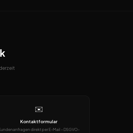
ck
derzeit
✉️
Kontaktformular
Kundenanfragen direkt per E-Mail – DSGVO-