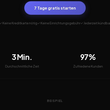
7 Tage gratis starten
✓ Keine Kreditkarte nötig
✓ Keine Einrichtungsgebühr
✓ Jederzeit kündba
3 Min.
97%
Durchschnittliche Zeit
Zufriedene Kunden
BEISPIEL