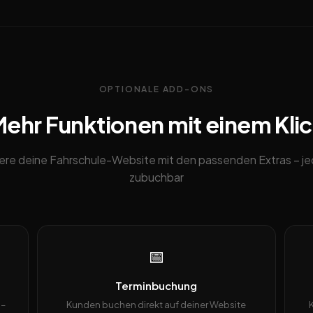
OPTIONALE ADD-ONS
ehr Funktionen mit einem Kli
ere deine Fahrschule-Website mit den passenden Extras – je
zubuchbar
📅
Terminbuchung
 –
Kunden buchen direkt auf deiner Website