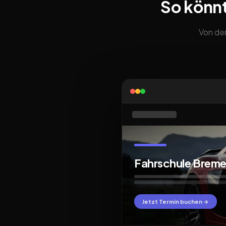
So könn
Von der
Fahrschule Brem
Jetzt Termin buchen →