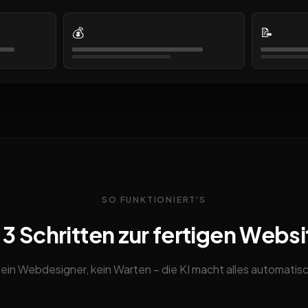
💰
📝
SO FUNKTIONIERT'S
n 3 Schritten zur fertigen Websi
ein Webdesigner, kein Warten – die KI macht alles automatis