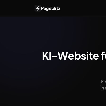
Pageblitz
KI-Website fü
Pr
Pr