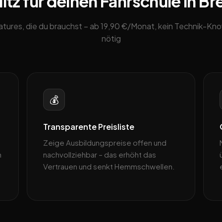
tz für deinen Fahrschule in B
eatures, die du brauchst – ab 19,90 €/Monat, kein Technik-K
nötig
💰
Transparente Preisliste
Zeige Ausbildungspreise offen und
n
nachvollziehbar – das erhöht das
Vertrauen und senkt Hemmschwellen.