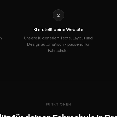
2
KI erstellt deine Website
n
Unsere KI generiert Texte, Layout und
Design automatisch – passend für
Fahrschule.
FUNKTIONEN