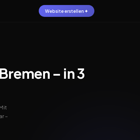
Website erstellen ✦
 Bremen – in 3
Mit
r –