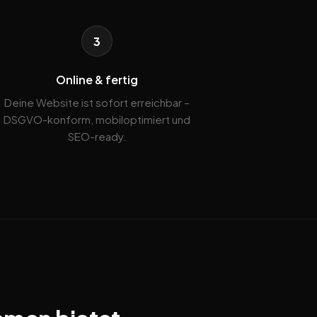
3
Online & fertig
Deine Website ist sofort erreichbar –
DSGVO-konform, mobiloptimiert und
SEO-ready.