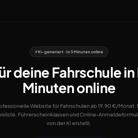
⚡ KI-generiert · In 3 Minuten online
r deine Fahrschule in
Minuten online
ofessionelle Website für Fahrschulen ab 19,90 €/Monat. 
eisliste, Führerscheinklassen und Online-Anmeldeformula
von der KI erstellt.