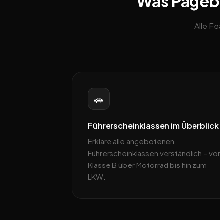
Was Pagebli
Alle F
🚗
Führerscheinklassen im Überblick
Erkläre alle angebotenen
Führerscheinklassen verständlich – vo
Klasse B über Motorrad bis hin zum
LKW.