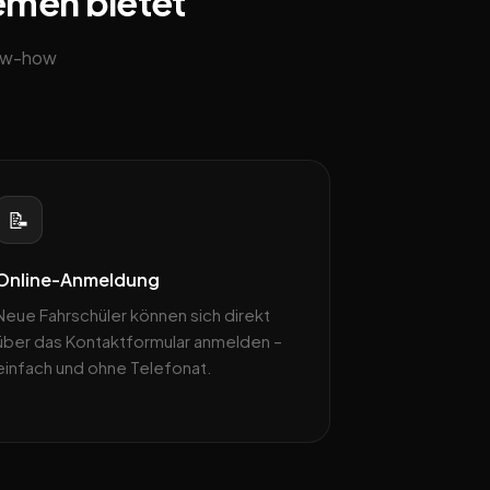
remen bietet
now-how
📝
Online-Anmeldung
Neue Fahrschüler können sich direkt
über das Kontaktformular anmelden –
einfach und ohne Telefonat.