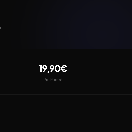
r
19,90€
Pro Monat