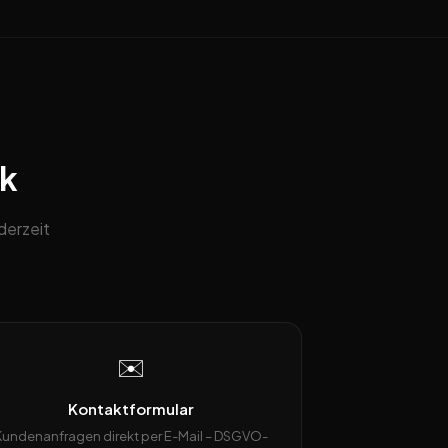
ck
derzeit
✉️
Kontaktformular
Kundenanfragen direkt per E-Mail – DSGVO-