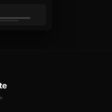
te
ch