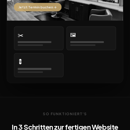
Jetzt Termin buchen →
✂️
🖼️
💈
SO FUNKTIONIERT'S
In 3 Schritten zur fertigen Website