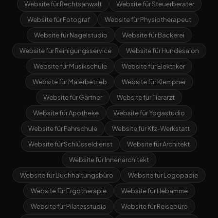
Website für Rechtsanwalt
Website für Steuerberater
Website für Fotograf
Website für Physiotherapeut
Website für Nagelstudio
Website für Bäckerei
Website für Reinigungsservice
Website für Hundesalon
Website für Musikschule
Website für Elektriker
Website für Malerbetrieb
Website für Klempner
Website für Gärtner
Website für Tierarzt
Website für Apotheke
Website für Yogastudio
Website für Fahrschule
Website für Kfz-Werkstatt
Website für Schlüsseldienst
Website für Architekt
Website für Innenarchitekt
Website für Buchhaltungsbüro
Website für Logopädie
Website für Ergotherapie
Website für Hebamme
Website für Pilatesstudio
Website für Reisebüro