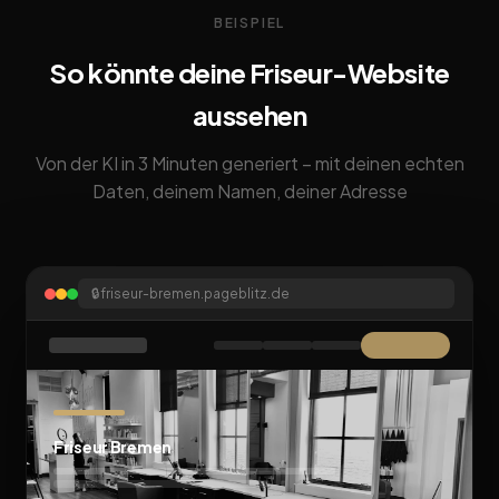
BEISPIEL
So könnte deine Friseur-Website
aussehen
Von der KI in 3 Minuten generiert – mit deinen echten
Daten, deinem Namen, deiner Adresse
🔒
friseur-bremen.pageblitz.de
Friseur Bremen