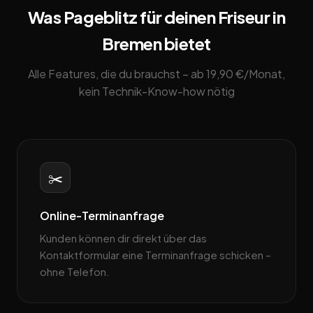
Was Pageblitz für deinen Friseur in
Bremen bietet
Alle Features, die du brauchst – ab 19,90 €/Monat,
kein Technik-Know-how nötig
✂️
Online-Terminanfrage
Kunden können dir direkt über das
Kontaktformular eine Terminanfrage schicken –
ohne Telefon.