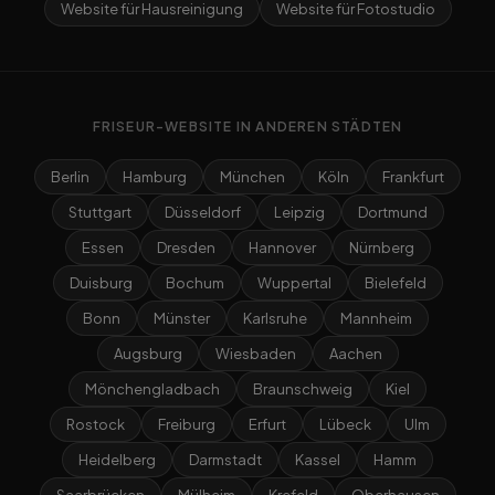
Website für Hausreinigung
Website für Fotostudio
FRISEUR-WEBSITE IN ANDEREN STÄDTEN
Berlin
Hamburg
München
Köln
Frankfurt
Stuttgart
Düsseldorf
Leipzig
Dortmund
Essen
Dresden
Hannover
Nürnberg
Duisburg
Bochum
Wuppertal
Bielefeld
Bonn
Münster
Karlsruhe
Mannheim
Augsburg
Wiesbaden
Aachen
Mönchengladbach
Braunschweig
Kiel
Rostock
Freiburg
Erfurt
Lübeck
Ulm
Heidelberg
Darmstadt
Kassel
Hamm