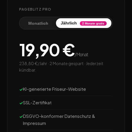
PAGEBLITZ PRO
Jährlich
Monatlich
2 Monate gratis
19,90 €
/Monat
238,80 €/Jahr · 2 Monate gespart · Jederzeit
kündbar.
KI-generierte Friseur-Website
SSL-Zertifikat
DSGVO-konformer Datenschutz &
Impressum