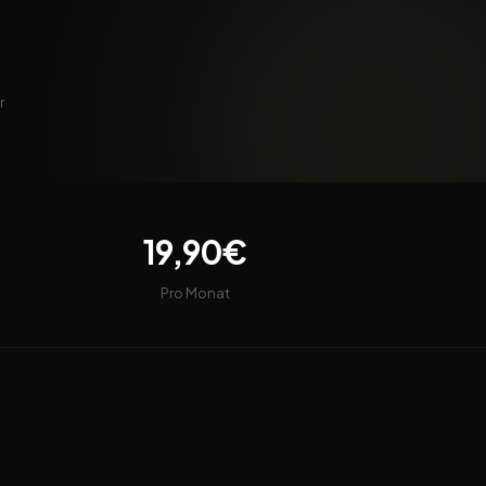
r
19,90€
Pro Monat