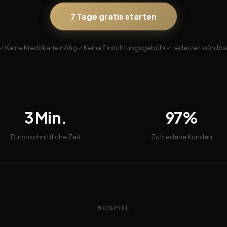
7 Tage gratis starten
✓ Keine Kreditkarte nötig
✓ Keine Einrichtungsgebühr
✓ Jederzeit kündba
3 Min.
97%
Durchschnittliche Zeit
Zufriedene Kunden
BEISPIEL