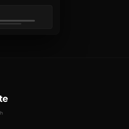
te
ch