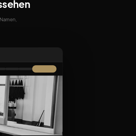
ussehen
m Namen,