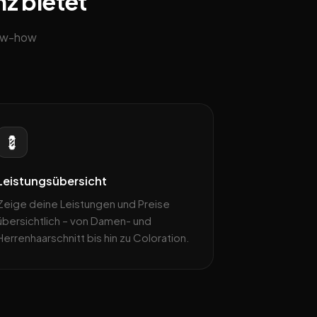
nz bietet
now-how
💈
Leistungsübersicht
Zeige deine Leistungen und Preise
übersichtlich – von Damen- und
Herrenhaarschnitt bis hin zu Coloration.