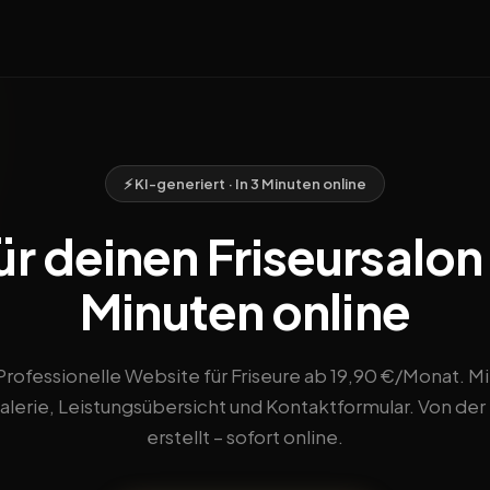
⚡ KI-generiert · In 3 Minuten online
r deinen Friseursalon i
Minuten online
Professionelle Website für Friseure ab 19,90 €/Monat. Mi
alerie, Leistungsübersicht und Kontaktformular. Von der 
erstellt – sofort online.