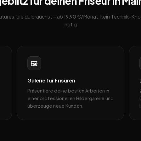
blitz für deinen Friseur in Mai
eatures, die du brauchst – ab 19,90 €/Monat, kein Technik-K
nötig
🖼️
Galerie für Frisuren
Präsentiere deine besten Arbeiten in
einer professionellen Bildergalerie und
überzeuge neue Kunden.