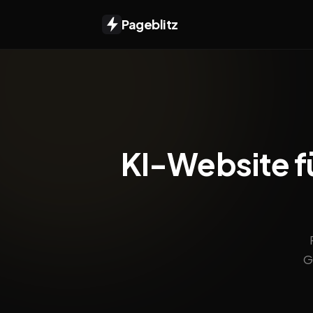
Pageblitz
KI-Website fü
G