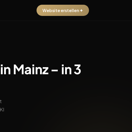
Website erstellen ✦
n Mainz – in 3
t
KI