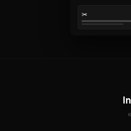
✂️
I
K