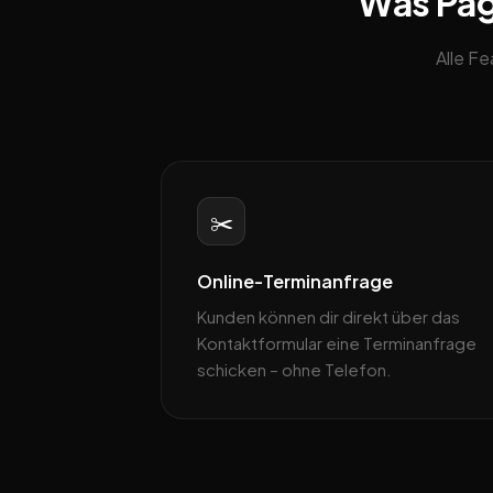
Was Page
Alle F
✂️
Online-Terminanfrage
Kunden können dir direkt über das
Kontaktformular eine Terminanfrage
schicken – ohne Telefon.