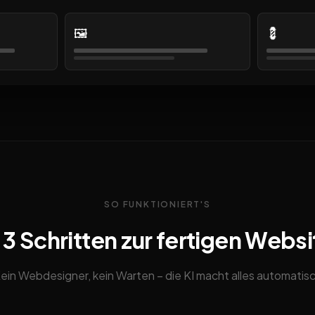
🖼️
💈
SO FUNKTIONIERT'S
n 3 Schritten zur fertigen Websi
ein Webdesigner, kein Warten – die KI macht alles automatis