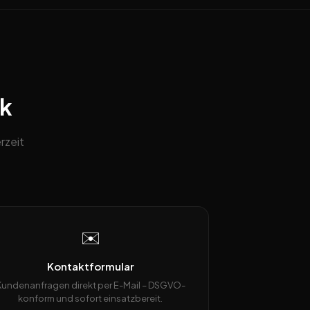
ck
rzeit
✉️
Kontaktformular
Kundenanfragen direkt per E-Mail – DSGVO-
konform und sofort einsatzbereit.