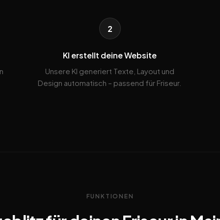
2
KI erstellt deine Website
n
Unsere KI generiert Texte, Layout und
.
Design automatisch – passend für Friseur.
FUNKTIONEN