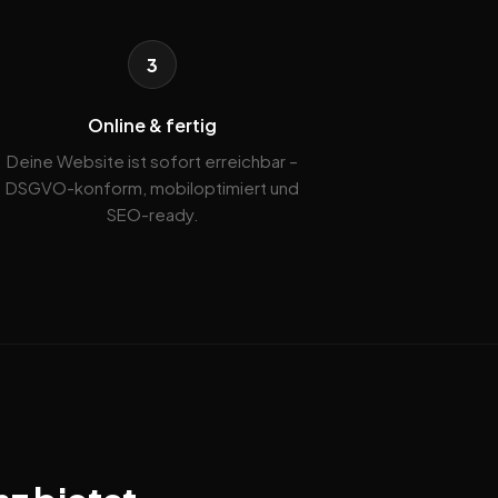
3
Online & fertig
Deine Website ist sofort erreichbar –
DSGVO-konform, mobiloptimiert und
SEO-ready.