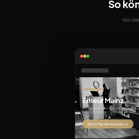
So kön
Von der
Friseur Mainz
Jetzt Termin buchen →