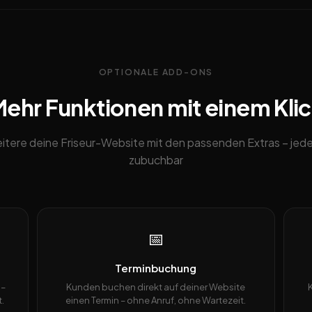
OPTIONALE ADD-ONS
ehr Funktionen mit einem Kli
itere deine Friseur-Website mit den passenden Extras – jede
zubuchbar
📅
Terminbuchung
 –
Kunden buchen direkt auf deiner Website
.
einen Termin – ohne Anruf, ohne Wartezeit.