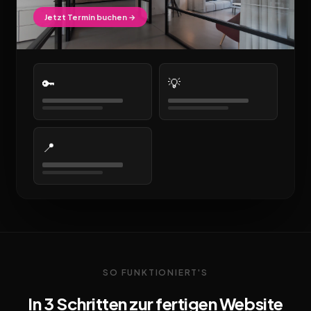
Jetzt Termin buchen →
🔑
💡
📍
SO FUNKTIONIERT'S
In 3 Schritten zur fertigen Website