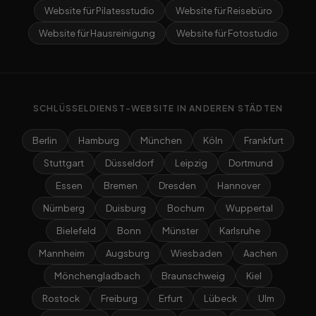
Website für Pilatesstudio
Website für Reisebüro
Website für Hausreinigung
Website für Fotostudio
SCHLÜSSELDIENST-WEBSITE IN ANDEREN STÄDTEN
Berlin
Hamburg
München
Köln
Frankfurt
Stuttgart
Düsseldorf
Leipzig
Dortmund
Essen
Bremen
Dresden
Hannover
Nürnberg
Duisburg
Bochum
Wuppertal
Bielefeld
Bonn
Münster
Karlsruhe
Mannheim
Augsburg
Wiesbaden
Aachen
Mönchengladbach
Braunschweig
Kiel
Rostock
Freiburg
Erfurt
Lübeck
Ulm