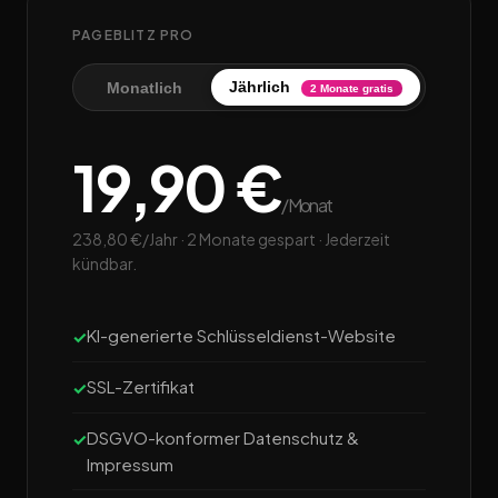
PAGEBLITZ PRO
Jährlich
Monatlich
2 Monate gratis
19,90 €
/Monat
238,80 €/Jahr · 2 Monate gespart · Jederzeit
kündbar.
KI-generierte Schlüsseldienst-Website
SSL-Zertifikat
DSGVO-konformer Datenschutz &
Impressum