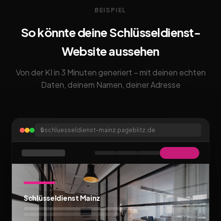
BEISPIEL
So könnte deine Schlüsseldienst-
Website aussehen
Von der KI in 3 Minuten generiert – mit deinen echten
Daten, deinem Namen, deiner Adresse
🔒
schluesseldienst-mainz.pageblitz.de
Schlüsseldienst Mainz