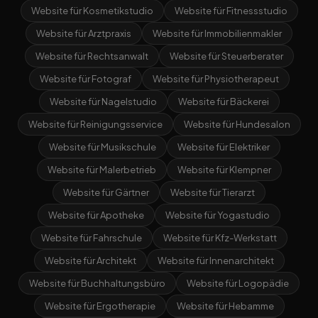
Website für Kosmetikstudio
Website für Fitnessstudio
Website für Arztpraxis
Website für Immobilienmakler
Website für Rechtsanwalt
Website für Steuerberater
Website für Fotograf
Website für Physiotherapeut
Website für Nagelstudio
Website für Bäckerei
Website für Reinigungsservice
Website für Hundesalon
Website für Musikschule
Website für Elektriker
Website für Malerbetrieb
Website für Klempner
Website für Gärtner
Website für Tierarzt
Website für Apotheke
Website für Yogastudio
Website für Fahrschule
Website für Kfz-Werkstatt
Website für Architekt
Website für Innenarchitekt
Website für Buchhaltungsbüro
Website für Logopädie
Website für Ergotherapie
Website für Hebamme