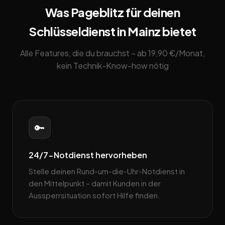
Was Pageblitz für deinen
Schlüsseldienst in Mainz bietet
Alle Features, die du brauchst – ab 19,90 €/Monat,
kein Technik-Know-how nötig
🔑
24/7-Notdienst hervorheben
Stelle deinen Rund-um-die-Uhr-Notdienst in
den Mittelpunkt – damit Kunden in der
Aussperrsituation sofort Hilfe finden.