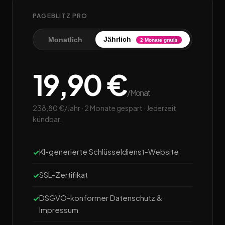
PAGEBLITZ PRO
Jährlich
Monatlich
2 Monate gratis
19,90 €
/Monat
238,80 €/Jahr · 2 Monate gespart · Jederzeit
kündbar.
KI-generierte Schlüsseldienst-Website
SSL-Zertifikat
DSGVO-konformer Datenschutz &
Impressum