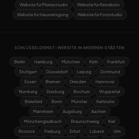
Website für Pilatesstudio
Website für Reisebüro
Website für Hausreinigung
Website für Fotostudio
SCHLÜSSELDIENST-WEBSITE IN ANDEREN STÄDTEN
Berlin
Hamburg
München
Köln
Frankfurt
Stuttgart
Düsseldorf
Leipzig
Dortmund
Essen
Bremen
Dresden
Hannover
Nürnberg
Duisburg
Bochum
Wuppertal
Bielefeld
Bonn
Münster
Karlsruhe
Mannheim
Augsburg
Aachen
Mönchengladbach
Braunschweig
Kiel
Rostock
Freiburg
Erfurt
Lübeck
Ulm