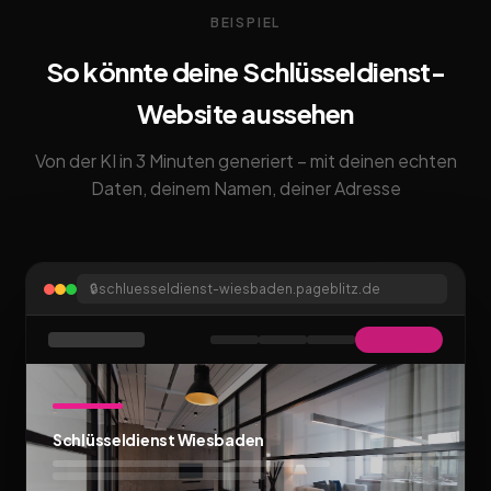
BEISPIEL
So könnte deine Schlüsseldienst-
Website aussehen
Von der KI in 3 Minuten generiert – mit deinen echten
Daten, deinem Namen, deiner Adresse
🔒
schluesseldienst-wiesbaden.pageblitz.de
Schlüsseldienst Wiesbaden