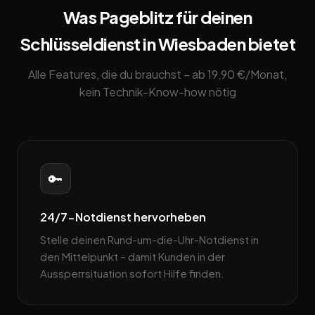
Was Pageblitz für deinen
Schlüsseldienst in Wiesbaden bietet
Alle Features, die du brauchst – ab 19,90 €/Monat,
kein Technik-Know-how nötig
🔑
24/7-Notdienst hervorheben
Stelle deinen Rund-um-die-Uhr-Notdienst in
den Mittelpunkt – damit Kunden in der
Aussperrsituation sofort Hilfe finden.