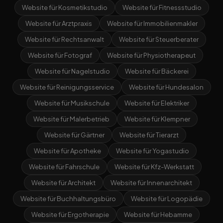
Website für Kosmetikstudio
Website für Fitnessstudio
Website für Arztpraxis
Website für Immobilienmakler
Website für Rechtsanwalt
Website für Steuerberater
Website für Fotograf
Website für Physiotherapeut
Website für Nagelstudio
Website für Bäckerei
Website für Reinigungsservice
Website für Hundesalon
Website für Musikschule
Website für Elektriker
Website für Malerbetrieb
Website für Klempner
Website für Gärtner
Website für Tierarzt
Website für Apotheke
Website für Yogastudio
Website für Fahrschule
Website für Kfz-Werkstatt
Website für Architekt
Website für Innenarchitekt
Website für Buchhaltungsbüro
Website für Logopädie
Website für Ergotherapie
Website für Hebamme