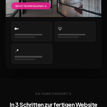
Jetzt Termin buchen →
🔑
💡
📍
SO FUNKTIONIERT'S
In 3 Schritten zur fertigen Website