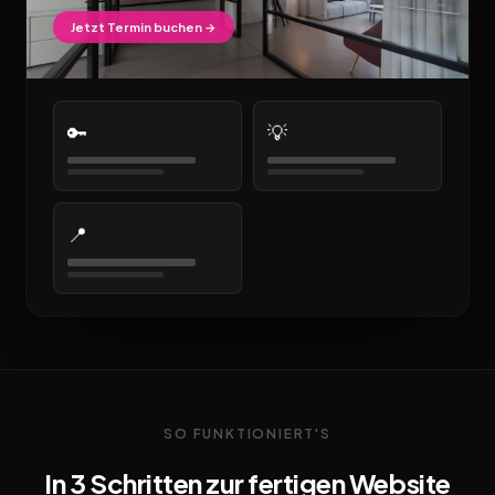
Jetzt Termin buchen →
🔑
💡
📍
SO FUNKTIONIERT'S
In 3 Schritten zur fertigen Website