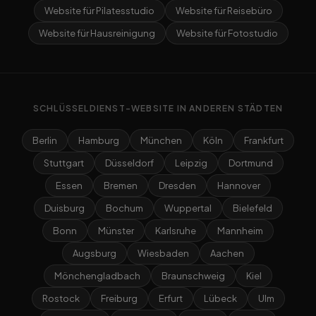
Website für Pilatesstudio
Website für Reisebüro
Website für Hausreinigung
Website für Fotostudio
SCHLÜSSELDIENST-WEBSITE IN ANDEREN STÄDTEN
Berlin
Hamburg
München
Köln
Frankfurt
Stuttgart
Düsseldorf
Leipzig
Dortmund
Essen
Bremen
Dresden
Hannover
Duisburg
Bochum
Wuppertal
Bielefeld
Bonn
Münster
Karlsruhe
Mannheim
Augsburg
Wiesbaden
Aachen
Mönchengladbach
Braunschweig
Kiel
Rostock
Freiburg
Erfurt
Lübeck
Ulm