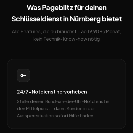
Was Pageblitz für deinen
Schlüsseldienst in Nürnberg bietet
Alle Features, die du brauchst – ab 19,90 €/Monat,
kein Technik-Know-how nötig
🔑
24/7-Notdienst hervorheben
Stelle deinen Rund-um-die-Uhr-Notdienst in
den Mittelpunkt – damit Kunden in der
Aussperrsituation sofort Hilfe finden.