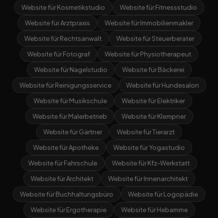
Website für Kosmetikstudio
Website für Fitnessstudio
Website für Arztpraxis
Website für Immobilienmakler
Website für Rechtsanwalt
Website für Steuerberater
Website für Fotograf
Website für Physiotherapeut
Website für Nagelstudio
Website für Bäckerei
Website für Reinigungsservice
Website für Hundesalon
Website für Musikschule
Website für Elektriker
Website für Malerbetrieb
Website für Klempner
Website für Gärtner
Website für Tierarzt
Website für Apotheke
Website für Yogastudio
Website für Fahrschule
Website für Kfz-Werkstatt
Website für Architekt
Website für Innenarchitekt
Website für Buchhaltungsbüro
Website für Logopädie
Website für Ergotherapie
Website für Hebamme