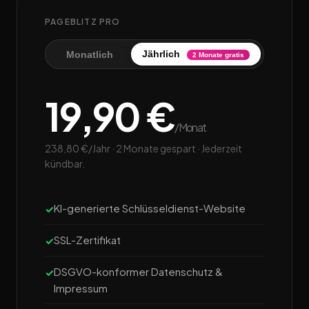
PAGEBLITZ PRO
Jährlich
Monatlich
2 Monate gratis
19,90 €
/Monat
238,80 €/Jahr · 2 Monate gespart · Jederzeit
kündbar.
KI-generierte Schlüsseldienst-Website
SSL-Zertifikat
DSGVO-konformer Datenschutz &
Impressum