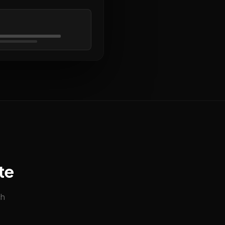
te
ch