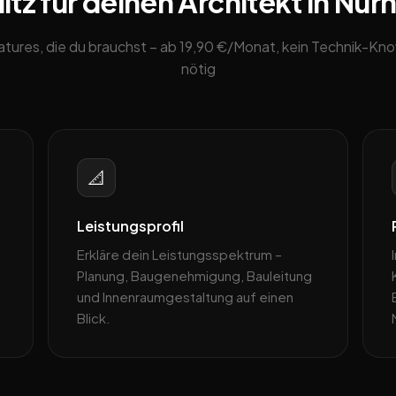
tz für deinen Architekt in Nür
eatures, die du brauchst – ab 19,90 €/Monat, kein Technik-K
nötig
📐
Leistungsprofil
Erkläre dein Leistungsspektrum –
Planung, Baugenehmigung, Bauleitung
und Innenraumgestaltung auf einen
Blick.