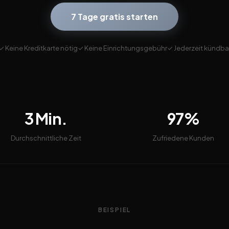
7 Tage gratis starten
✓ Keine Kreditkarte nötig
✓ Keine Einrichtungsgebühr
✓ Jederzeit kündba
3 Min.
97%
Durchschnittliche Zeit
Zufriedene Kunden
BEISPIEL