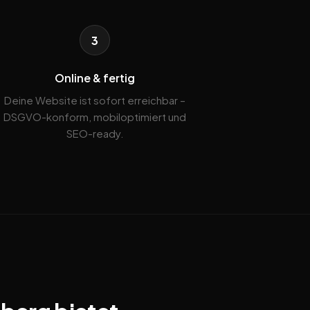
3
Online & fertig
Deine Website ist sofort erreichbar –
DSGVO-konform, mobiloptimiert und
SEO-ready.