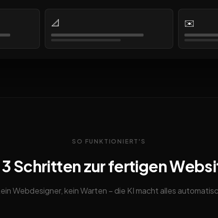
📐
✉️
SO FUNKTIONIERT'S
n 3 Schritten zur fertigen Websi
ein Webdesigner, kein Warten – die KI macht alles automatis