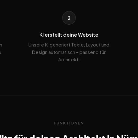
2
KI erstellt deine Website
n
Unsere KI generiert Texte, Layout und
b.
Design automatisch – passend für
Architekt.
FUNKTIONEN