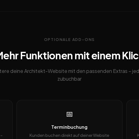
OPTIONALE ADD-ONS
ehr Funktionen mit einem Kli
tere deine Architekt-Website mit den passenden Extras – jed
zubuchbar
📅
Terminbuchung
 –
Kunden buchen direkt auf deiner Website