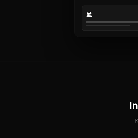
🏛️
I
K