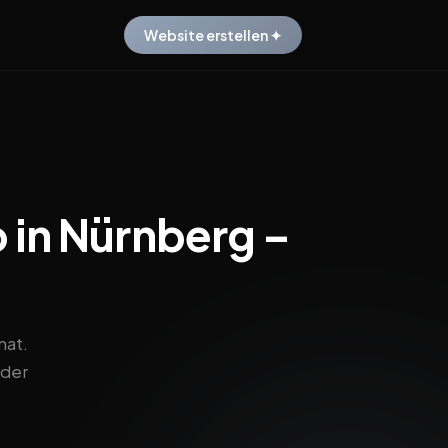
Website erstellen ✦
 in Nürnberg –
nat.
 der