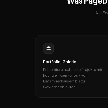
Was Pagebli
Alle F
🏛️
Portfolio-Galerie
Präsentiere realisierte Projekte mit
hochwertigen Fotos – von
Einfamilienhäusern bis zu
Gewerbeobjekten.