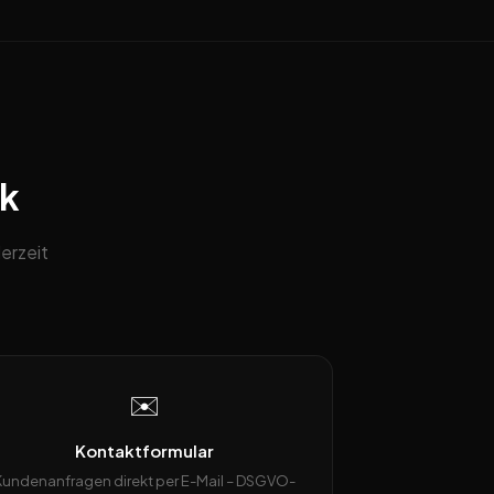
ck
erzeit
✉️
Kontaktformular
Kundenanfragen direkt per E-Mail – DSGVO-