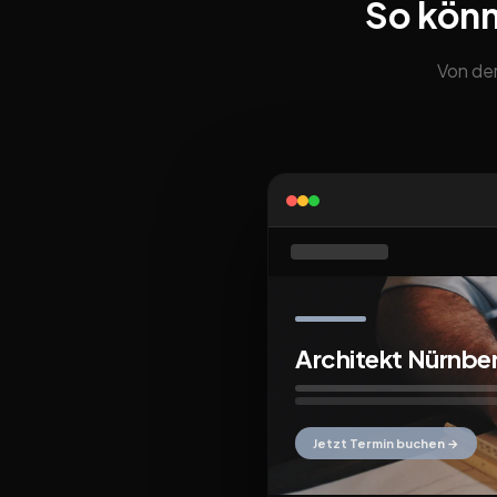
So könn
Von der
Architekt Nürnbe
Jetzt Termin buchen →