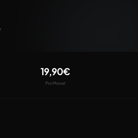
r
19,90€
Pro Monat