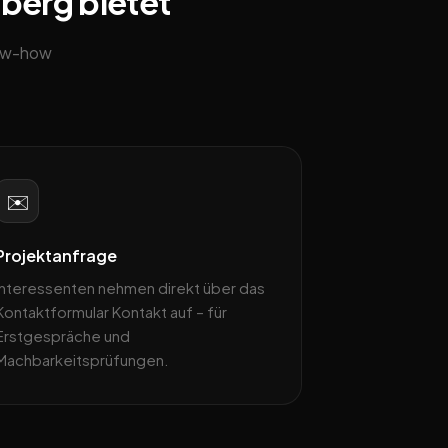
nberg bietet
now-how
✉️
Projektanfrage
Interessenten nehmen direkt über das
Kontaktformular Kontakt auf – für
Erstgespräche und
Machbarkeitsprüfungen.