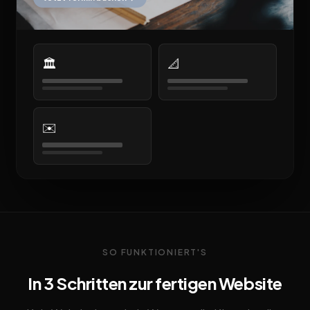
🏛️
📐
✉️
SO FUNKTIONIERT'S
In 3 Schritten zur fertigen Website