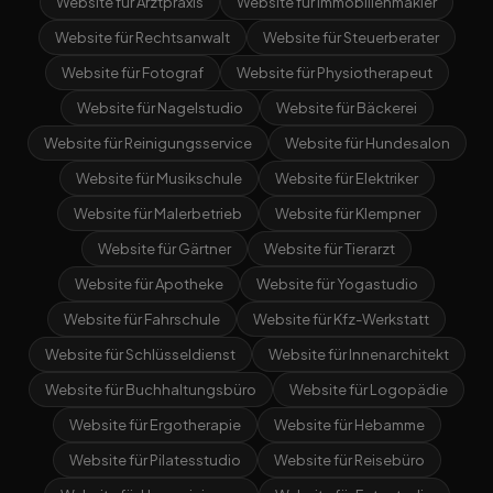
Website für Arztpraxis
Website für Immobilienmakler
Website für Rechtsanwalt
Website für Steuerberater
Website für Fotograf
Website für Physiotherapeut
Website für Nagelstudio
Website für Bäckerei
Website für Reinigungsservice
Website für Hundesalon
Website für Musikschule
Website für Elektriker
Website für Malerbetrieb
Website für Klempner
Website für Gärtner
Website für Tierarzt
Website für Apotheke
Website für Yogastudio
Website für Fahrschule
Website für Kfz-Werkstatt
Website für Schlüsseldienst
Website für Innenarchitekt
Website für Buchhaltungsbüro
Website für Logopädie
Website für Ergotherapie
Website für Hebamme
Website für Pilatesstudio
Website für Reisebüro