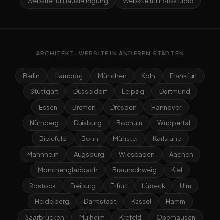
Website für Hausreinigung
Website für Fotostudio
ARCHITEKT-WEBSITE IN ANDEREN STÄDTEN
Berlin
Hamburg
München
Köln
Frankfurt
Stuttgart
Düsseldorf
Leipzig
Dortmund
Essen
Bremen
Dresden
Hannover
Nürnberg
Duisburg
Bochum
Wuppertal
Bielefeld
Bonn
Münster
Karlsruhe
Mannheim
Augsburg
Wiesbaden
Aachen
Mönchengladbach
Braunschweig
Kiel
Rostock
Freiburg
Erfurt
Lübeck
Ulm
Heidelberg
Darmstadt
Kassel
Hamm
Saarbrücken
Mülheim
Krefeld
Oberhausen