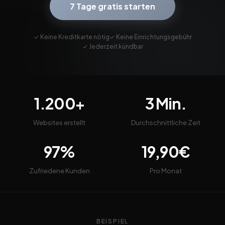
7 Tage gratis starten
✓ Keine Kreditkarte nötig
✓ Keine Einrichtungsgebühr
✓ Jederzeit kündbar
1.200+
3 Min.
Websites erstellt
Durchschnittliche Zeit
97%
19,90€
Zufriedene Kunden
Pro Monat
BEISPIEL