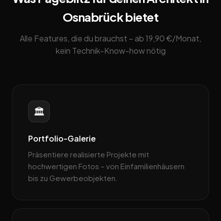
Osnabrück bietet
Alle Features, die du brauchst – ab 19,90 €/Monat,
kein Technik-Know-how nötig
🏛️
Portfolio-Galerie
Präsentiere realisierte Projekte mit
hochwertigen Fotos – von Einfamilienhäusern
bis zu Gewerbeobjekten.