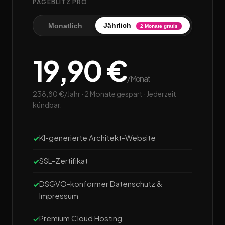
PAGEBLITZ PRO
Jährlich
Monatlich
2 Monate gratis
19,90 €
/Monat
238,80 €/Jahr · 2 Monate gespart · Jederzeit
kündbar.
KI-generierte Architekt-Website
SSL-Zertifikat
DSGVO-konformer Datenschutz &
Impressum
Premium Cloud Hosting