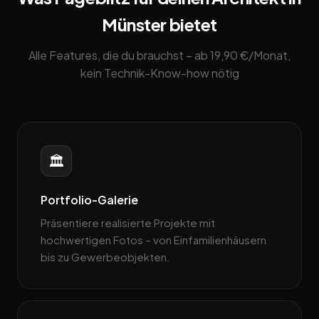
Münster bietet
Alle Features, die du brauchst – ab 19,90 €/Monat,
kein Technik-Know-how nötig
🏛️
Portfolio-Galerie
Präsentiere realisierte Projekte mit
hochwertigen Fotos – von Einfamilienhäusern
bis zu Gewerbeobjekten.