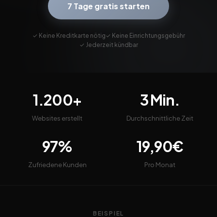
7 Tage gratis starten
✓ Keine Kreditkarte nötig
✓ Keine Einrichtungsgebühr
✓ Jederzeit kündbar
1.200+
3 Min.
Websites erstellt
Durchschnittliche Zeit
97%
19,90€
Zufriedene Kunden
Pro Monat
BEISPIEL