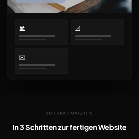
🏛️
📐
✉️
SO FUNKTIONIERT'S
In 3 Schritten zur fertigen Website