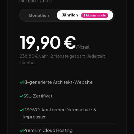
PAGEBLITZ PRO
Jährlich
Monatlich
2 Monate gratis
19,90 €
/Monat
238,80 €/Jahr · 2 Monate gespart · Jederzeit
kündbar.
KI-generierte Architekt-Website
SSL-Zertifikat
DSGVO-konformer Datenschutz &
Impressum
Premium Cloud Hosting