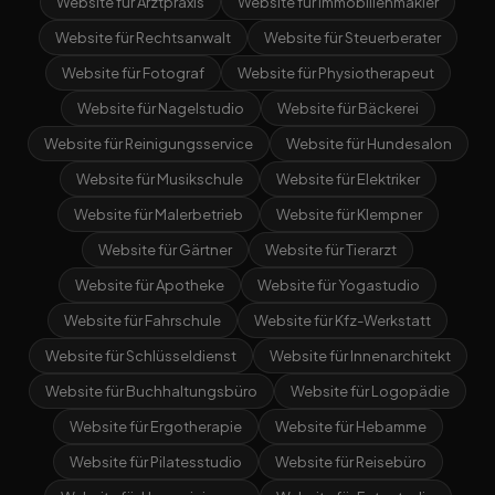
Website für Arztpraxis
Website für Immobilienmakler
Website für Rechtsanwalt
Website für Steuerberater
Website für Fotograf
Website für Physiotherapeut
Website für Nagelstudio
Website für Bäckerei
Website für Reinigungsservice
Website für Hundesalon
Website für Musikschule
Website für Elektriker
Website für Malerbetrieb
Website für Klempner
Website für Gärtner
Website für Tierarzt
Website für Apotheke
Website für Yogastudio
Website für Fahrschule
Website für Kfz-Werkstatt
Website für Schlüsseldienst
Website für Innenarchitekt
Website für Buchhaltungsbüro
Website für Logopädie
Website für Ergotherapie
Website für Hebamme
Website für Pilatesstudio
Website für Reisebüro