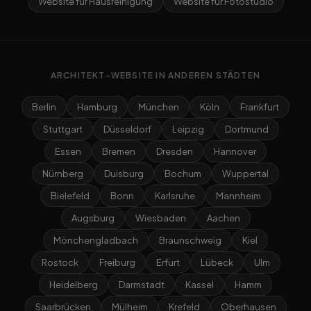
Website für Hausreinigung
Website für Fotostudio
ARCHITEKT-WEBSITE IN ANDEREN STÄDTEN
Berlin
Hamburg
München
Köln
Frankfurt
Stuttgart
Düsseldorf
Leipzig
Dortmund
Essen
Bremen
Dresden
Hannover
Nürnberg
Duisburg
Bochum
Wuppertal
Bielefeld
Bonn
Karlsruhe
Mannheim
Augsburg
Wiesbaden
Aachen
Mönchengladbach
Braunschweig
Kiel
Rostock
Freiburg
Erfurt
Lübeck
Ulm
Heidelberg
Darmstadt
Kassel
Hamm
Saarbrücken
Mülheim
Krefeld
Oberhausen