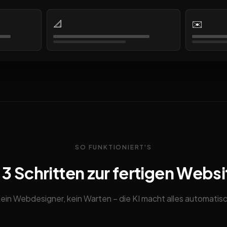
📐
✉️
SO FUNKTIONIERT'S
n 3 Schritten zur fertigen Websi
ein Webdesigner, kein Warten – die KI macht alles automatis