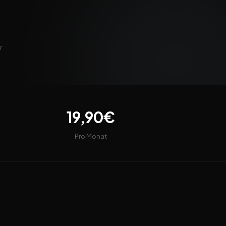
r
19,90€
Pro Monat