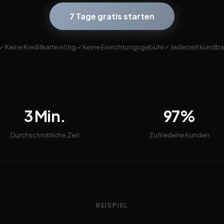
7 Tage gratis starten
✓ Keine Kreditkarte nötig
✓ Keine Einrichtungsgebühr
✓ Jederzeit kündba
3 Min.
97%
Durchschnittliche Zeit
Zufriedene Kunden
BEISPIEL