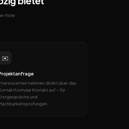
pzig bietet
now-how
✉️
Projektanfrage
Interessenten nehmen direkt über das
Kontaktformular Kontakt auf – für
Erstgespräche und
Machbarkeitsprüfungen.