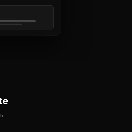
te
ch