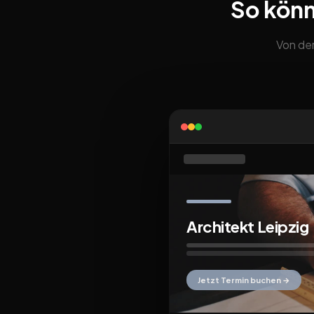
So könn
Von der
Architekt Leipzig
Jetzt Termin buchen →