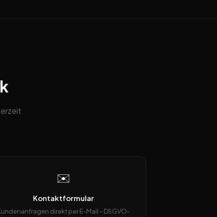
ck
erzeit
✉️
Kontaktformular
Kundenanfragen direkt per E-Mail – DSGVO-