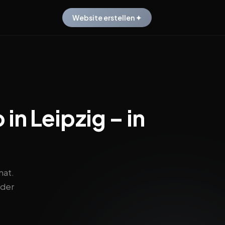
Website erstellen ✦
in Leipzig – in
nat.
 der