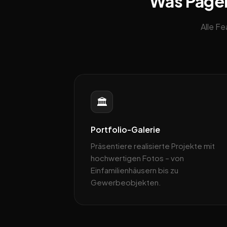
Was Pagebl
Alle F
🏛️
Portfolio-Galerie
Präsentiere realisierte Projekte mit
hochwertigen Fotos – von
Einfamilienhäusern bis zu
Gewerbeobjekten.