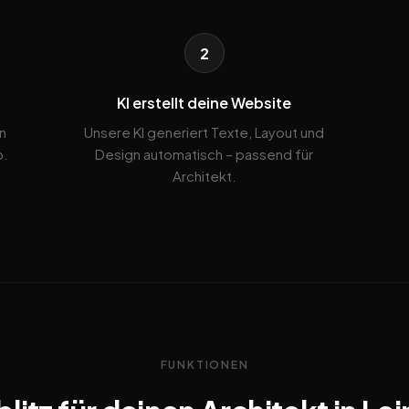
2
KI erstellt deine Website
n
Unsere KI generiert Texte, Layout und
b.
Design automatisch – passend für
Architekt.
FUNKTIONEN