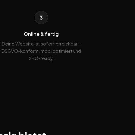
3
Online & fertig
Deine Website ist sofort erreichbar –
DSGVO-konform, mobiloptimiert und
SEO-ready.