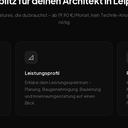
itz für deinen Architekt in Lei
eatures, die du brauchst – ab 19,90 €/Monat, kein Technik-K
nötig
📐
Leistungsprofil
Erkläre dein Leistungsspektrum –
Planung, Baugenehmigung, Bauleitung
und Innenraumgestaltung auf einen
Blick.