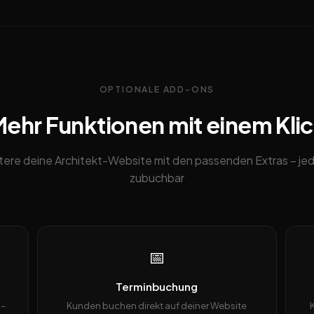
OPTIONALE ADD-ONS
ehr Funktionen mit einem Kli
tere deine Architekt-Website mit den passenden Extras – jed
zubuchbar
📅
Terminbuchung
 –
Kunden buchen direkt auf deiner Website