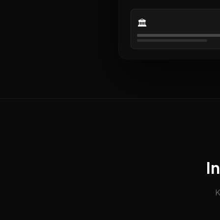
🏛️
I
K