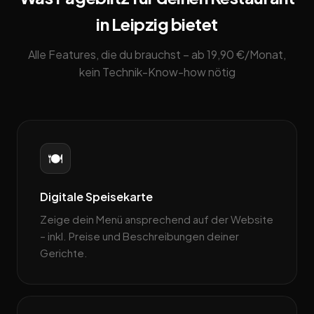
in Leipzig bietet
Alle Features, die du brauchst – ab 19,90 €/Monat,
kein Technik-Know-how nötig
🍽️
Digitale Speisekarte
Zeige dein Menü ansprechend auf der Website
– inkl. Preise und Beschreibungen deiner
Gerichte.