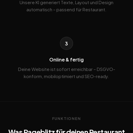
Unsere KI generiert Texte, Layout und Design
automatisch – passend für Restaurant.
3
Online & fertig
Deine Website ist sofort erreichbar – DSGVO-
konform, mobiloptimiert und SEO-ready.
FUNKTIONEN
Was Pageblitz für deinen Restaurant