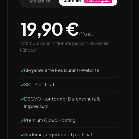
Jährlich
Monatlich
2 Monate gratis
19,90 €
/Monat
238,80 €/Jahr · 2 Monate gespart · Jederzeit
kündbar.
KI-generierte Restaurant-Website
SSL-Zertifikat
DSGVO-konformer Datenschutz &
Impressum
Premium Cloud Hosting
Änderungen jederzeit per Chat