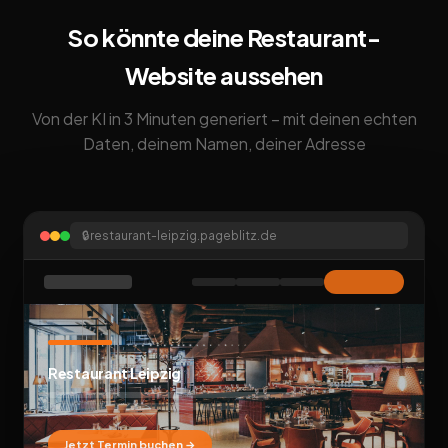
So könnte deine Restaurant-
Website aussehen
Von der KI in 3 Minuten generiert – mit deinen echten
Daten, deinem Namen, deiner Adresse
🔒
restaurant-leipzig.pageblitz.de
Restaurant Leipzig
Jetzt Termin buchen →