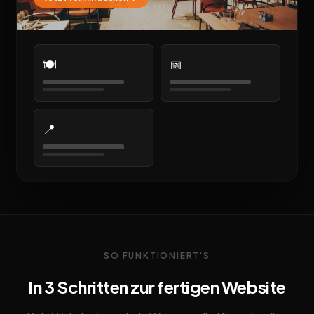
🍽️
📅
📍
SO FUNKTIONIERT'S
In 3 Schritten zur fertigen Website