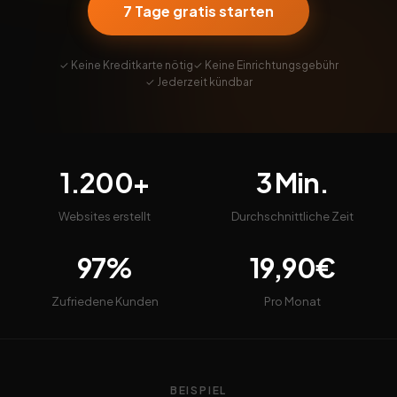
7 Tage gratis starten
✓ Keine Kreditkarte nötig
✓ Keine Einrichtungsgebühr
✓ Jederzeit kündbar
1.200+
3 Min.
Websites erstellt
Durchschnittliche Zeit
97%
19,90€
Zufriedene Kunden
Pro Monat
BEISPIEL