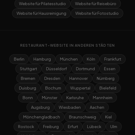
Website für Pilatesstudio
Website für Reisebüro
Website für Hausreinigung
Website für Fotostudio
RESTAURANT-WEBSITE IN ANDEREN STÄDTEN
Berlin
Hamburg
München
Köln
Frankfurt
Stuttgart
Düsseldorf
Dortmund
Essen
Bremen
Dresden
Hannover
Nürnberg
Duisburg
Bochum
Wuppertal
Bielefeld
Bonn
Münster
Karlsruhe
Mannheim
Augsburg
Wiesbaden
Aachen
Mönchengladbach
Braunschweig
Kiel
Rostock
Freiburg
Erfurt
Lübeck
Ulm