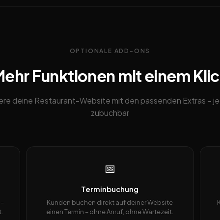
OPTIONALE ADD-ONS
ehr Funktionen mit einem Kli
ere deine Restaurant-Website mit den passenden Extras – je
zubuchbar
📅
Terminbuchung
 –
Kunden buchen direkt auf deiner Website
.
einen Termin – ohne Anruf, ohne Wartezeit.