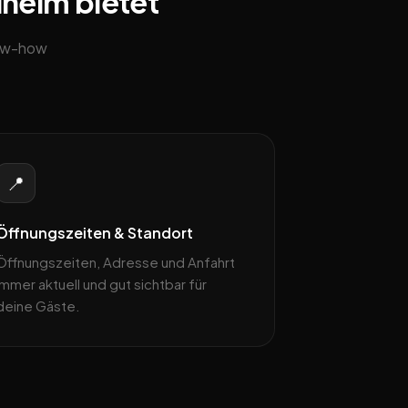
lheim bietet
now-how
📍
Öffnungszeiten & Standort
Öffnungszeiten, Adresse und Anfahrt
immer aktuell und gut sichtbar für
deine Gäste.