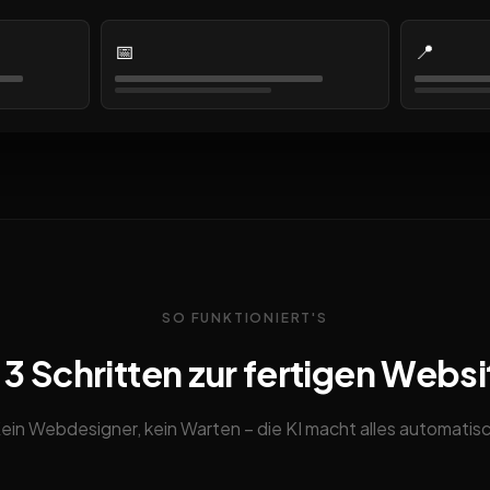
📅
📍
SO FUNKTIONIERT'S
n 3 Schritten zur fertigen Websi
ein Webdesigner, kein Warten – die KI macht alles automatis