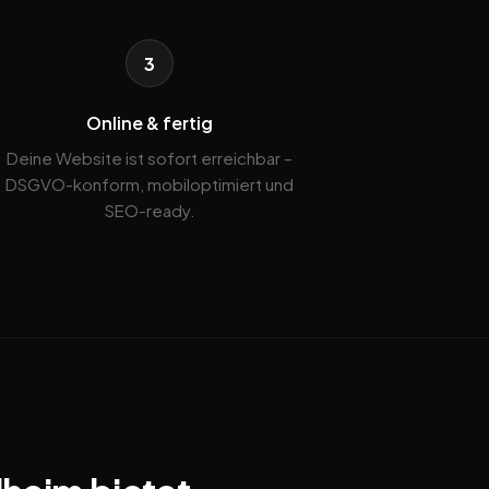
3
Online & fertig
Deine Website ist sofort erreichbar –
DSGVO-konform, mobiloptimiert und
SEO-ready.