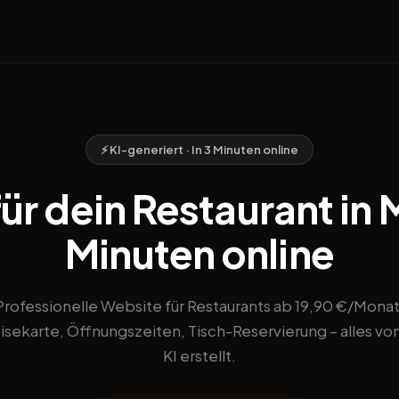
⚡ KI-generiert · In 3 Minuten online
ür dein Restaurant in M
Minuten online
Professionelle Website für Restaurants ab 19,90 €/Monat
sekarte, Öffnungszeiten, Tisch-Reservierung – alles vo
KI erstellt.