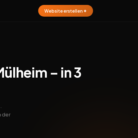
Website erstellen ✦
ülheim – in 3
.
n der