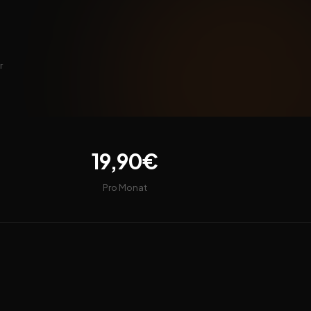
r
19,90€
Pro Monat