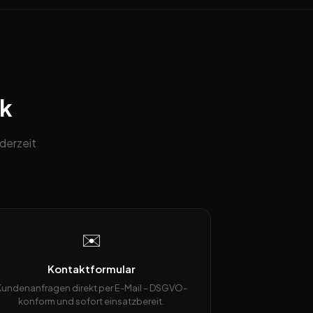
ck
derzeit
✉️
Kontaktformular
Kundenanfragen direkt per E-Mail – DSGVO-
konform und sofort einsatzbereit.