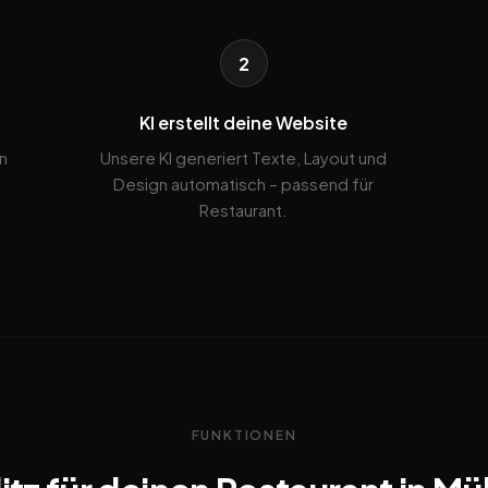
2
KI erstellt deine Website
n
Unsere KI generiert Texte, Layout und
Design automatisch – passend für
Restaurant.
FUNKTIONEN