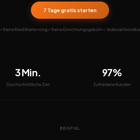
7 Tage gratis starten
✓ Keine Kreditkarte nötig
✓ Keine Einrichtungsgebühr
✓ Jederzeit kündba
3 Min.
97%
Durchschnittliche Zeit
Zufriedene Kunden
BEISPIEL