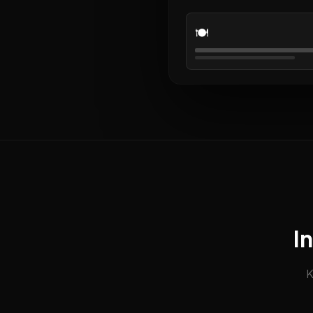
🍽️
I
K