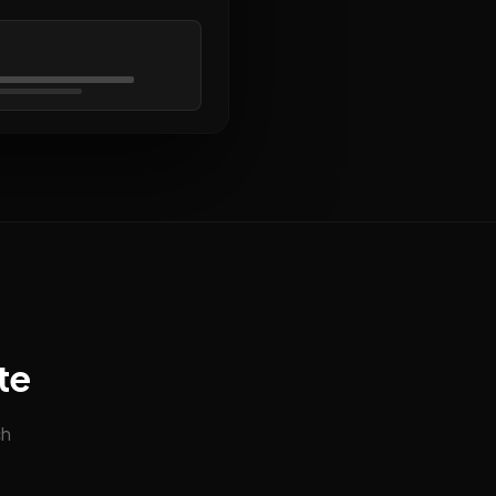
te
ch