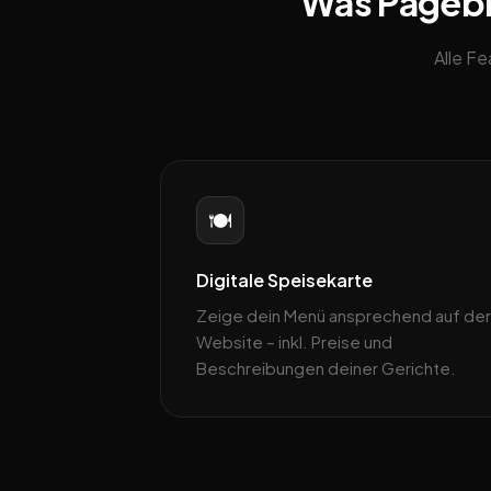
Was Pagebli
Alle F
🍽️
Digitale Speisekarte
Zeige dein Menü ansprechend auf der
Website – inkl. Preise und
Beschreibungen deiner Gerichte.