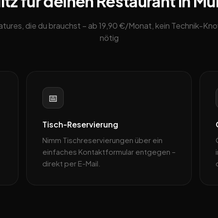
tz für deinen Restaurant in Mü
eatures, die du brauchst – ab 19,90 €/Monat, kein Technik-K
nötig
📅
Tisch-Reservierung
Nimm Tischreservierungen über ein
einfaches Kontaktformular entgegen –
direkt per E-Mail.