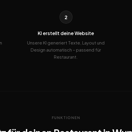
2
KI erstellt deine Website
n
Unsere KI generiert Texte, Layout und
Design automatisch – passend für
Restaurant.
FUNKTIONEN