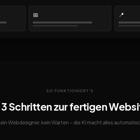
📅
📍
SO FUNKTIONIERT'S
n 3 Schritten zur fertigen Websi
ein Webdesigner, kein Warten – die KI macht alles automatis