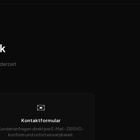
ck
derzeit
✉️
Kontaktformular
Kundenanfragen direkt per E-Mail – DSGVO-
konform und sofort einsatzbereit.