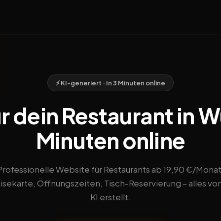
⚡ KI-generiert · In 3 Minuten online
 dein Restaurant in W
Minuten online
Professionelle Website für Restaurants ab 19,90 €/Monat
sekarte, Öffnungszeiten, Tisch-Reservierung – alles vo
KI erstellt.