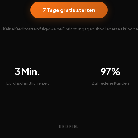
7 Tage gratis starten
✓ Keine Kreditkarte nötig
✓ Keine Einrichtungsgebühr
✓ Jederzeit kündba
3 Min.
97%
Durchschnittliche Zeit
Zufriedene Kunden
BEISPIEL