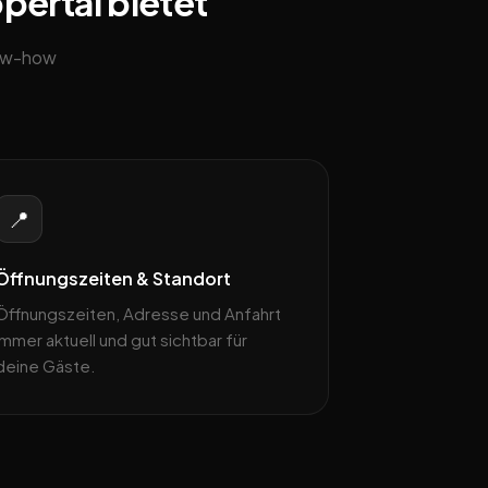
pertal bietet
now-how
📍
Öffnungszeiten & Standort
Öffnungszeiten, Adresse und Anfahrt
immer aktuell und gut sichtbar für
deine Gäste.