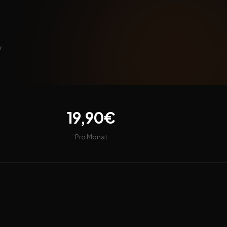
r
19,90€
Pro Monat