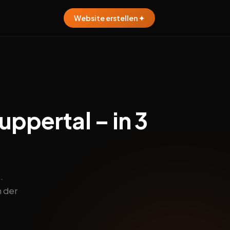
Website erstellen ✦
uppertal – in 3
.
n der