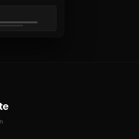
te
ch