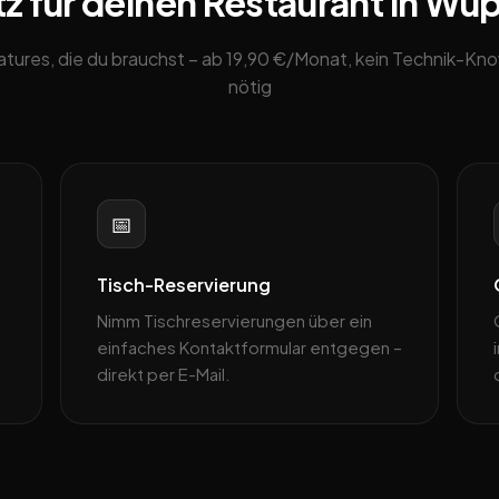
z für deinen Restaurant in Wup
eatures, die du brauchst – ab 19,90 €/Monat, kein Technik-K
nötig
📅
Tisch-Reservierung
Nimm Tischreservierungen über ein
einfaches Kontaktformular entgegen –
direkt per E-Mail.