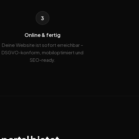
3
Online & fertig
Deine Website ist sofort erreichbar –
DSGVO-konform, mobiloptimiert und
SEO-ready.