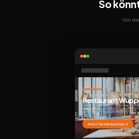
So könn
Von der
Restaurant Wuppe
Jetzt Termin buchen →