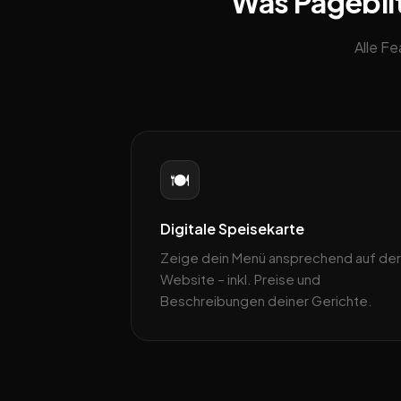
Was Pageblit
Alle F
🍽️
Digitale Speisekarte
Zeige dein Menü ansprechend auf der
Website – inkl. Preise und
Beschreibungen deiner Gerichte.