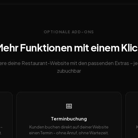
OPTIONALE ADD-ONS
ehr Funktionen mit einem Kli
ere deine Restaurant-Website mit den passenden Extras – je
zubuchbar
📅
Terminbuchung
 –
Kunden buchen direkt auf deiner Website
.
einen Termin – ohne Anruf, ohne Wartezeit.