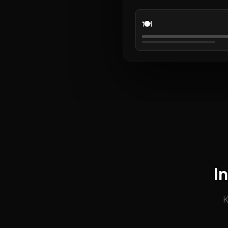
🍽️
I
K