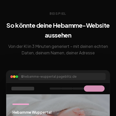
BEISPIEL
So könnte deine Hebamme-Website
aussehen
Von der KI in 3 Minuten generiert – mit deinen echten
Daten, deinem Namen, deiner Adresse
🔒
hebamme-wuppertal.pageblitz.de
Hebamme Wuppertal