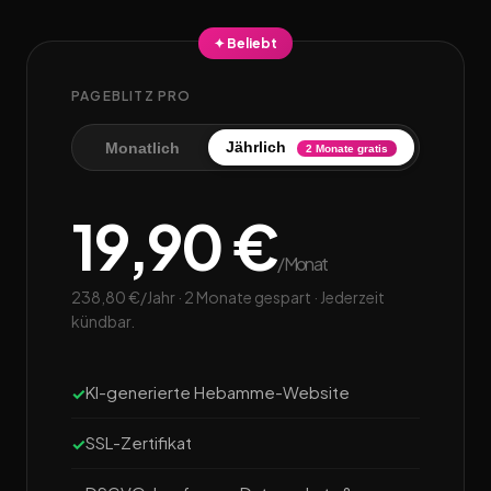
✦ Beliebt
PAGEBLITZ PRO
Jährlich
Monatlich
2 Monate gratis
19,90 €
/Monat
238,80 €/Jahr · 2 Monate gespart · Jederzeit
kündbar.
KI-generierte Hebamme-Website
SSL-Zertifikat