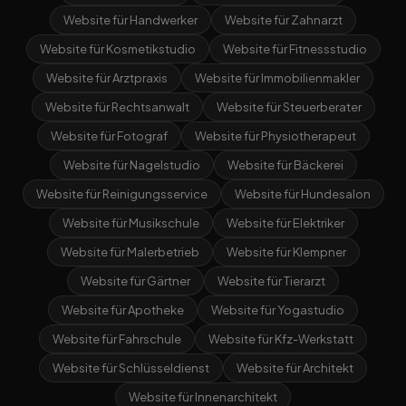
Website für Handwerker
Website für Zahnarzt
Website für Kosmetikstudio
Website für Fitnessstudio
Website für Arztpraxis
Website für Immobilienmakler
Website für Rechtsanwalt
Website für Steuerberater
Website für Fotograf
Website für Physiotherapeut
Website für Nagelstudio
Website für Bäckerei
Website für Reinigungsservice
Website für Hundesalon
Website für Musikschule
Website für Elektriker
Website für Malerbetrieb
Website für Klempner
Website für Gärtner
Website für Tierarzt
Website für Apotheke
Website für Yogastudio
Website für Fahrschule
Website für Kfz-Werkstatt
Website für Schlüsseldienst
Website für Architekt
Website für Innenarchitekt