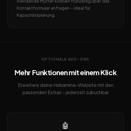
Werdende Mütter können frühzeitig über das
Kontaktformular anfragen – ideal für
Kapazitätsplanung.
OPTIONALE ADD-ONS
Mehr Funktionen mit einem Klick
Erweitere deine Hebamme-Website mit den
passenden Extras – jederzeit zubuchbar
🤖