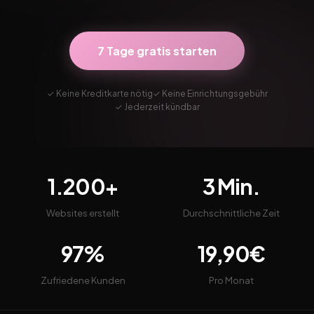
7 Tage gratis starten
✓ Keine Kreditkarte nötig
✓ Keine Einrichtungsgebühr
✓ Jederzeit kündbar
1.200+
3 Min.
Websites erstellt
Durchschnittliche Zeit
97%
19,90€
Zufriedene Kunden
Pro Monat