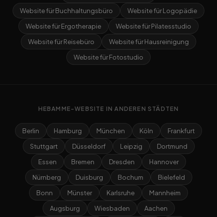
Website für Buchhaltungsbüro
Website für Logopädie
Website für Ergotherapie
Website für Pilatesstudio
Website für Reisebüro
Website für Hausreinigung
Website für Fotostudio
HEBAMME-WEBSITE IN ANDEREN STÄDTEN
Berlin
Hamburg
München
Köln
Frankfurt
Stuttgart
Düsseldorf
Leipzig
Dortmund
Essen
Bremen
Dresden
Hannover
Nürnberg
Duisburg
Bochum
Bielefeld
Bonn
Münster
Karlsruhe
Mannheim
Augsburg
Wiesbaden
Aachen