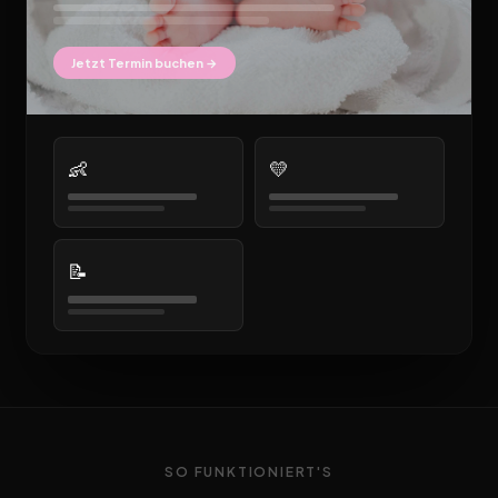
Jetzt Termin buchen →
👶
💛
📝
SO FUNKTIONIERT'S