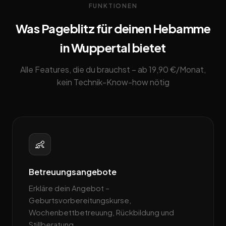
FUNKTIONEN
Was Pageblitz für deinen Hebamme
in Wuppertal bietet
Alle Features, die du brauchst – ab 19,90 €/Monat,
kein Technik-Know-how nötig
👶
Betreuungsangebote
Erkläre dein Angebot –
Geburtsvorbereitungskurse,
Wochenbettbetreuung, Rückbildung und
Stillberatung.