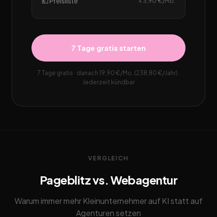
💶 Preisliste
+ 3,90 €/Mo.
7 Tage gratis starten
7 Tage gratis · danach 19,90 €/Mo. (238,80 €/Jahr) ·
Jederzeit kündbar
VERGLEICH
Pageblitz vs. Webagentur
Warum immer mehr Kleinunternehmer auf KI statt auf
Agenturen setzen