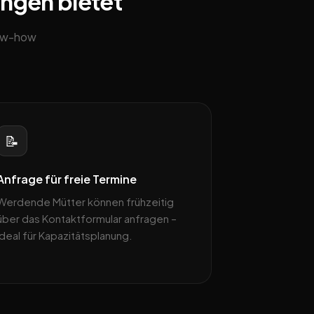
ingen bietet
now-how
📝
Anfrage für freie Termine
Werdende Mütter können frühzeitig
über das Kontaktformular anfragen –
ideal für Kapazitätsplanung.