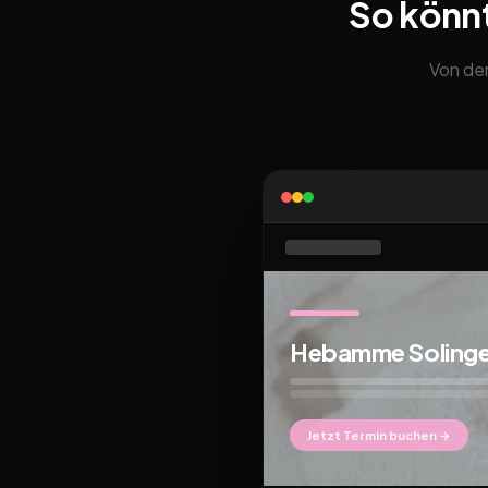
So könn
Von der
Hebamme Soling
Jetzt Termin buchen →