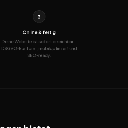
3
Online & fertig
Deine Website ist sofort erreichbar –
DSGVO-konform, mobiloptimiert und
SEO-ready.