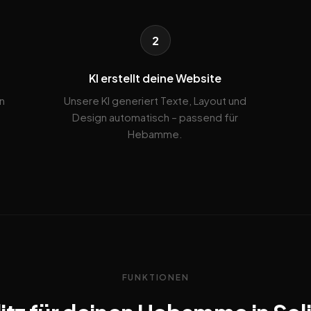
2
KI erstellt deine Website
n
Unsere KI generiert Texte, Layout und
Design automatisch – passend für
Hebamme.
FUNKTIONEN