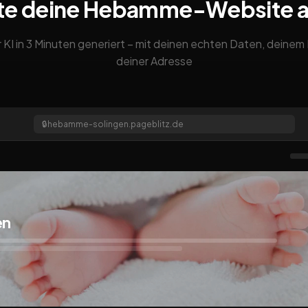
te deine Hebamme-Website 
 KI in 3 Minuten generiert – mit deinen echten Daten, deine
deiner Adresse
🔒
hebamme-solingen.pageblitz.de
en