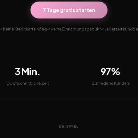
7 Tage gratis starten
✓ Keine Kreditkarte nötig
✓ Keine Einrichtungsgebühr
✓ Jederzeit kündba
3 Min.
97%
Durchschnittliche Zeit
Zufriedene Kunden
BEISPIEL