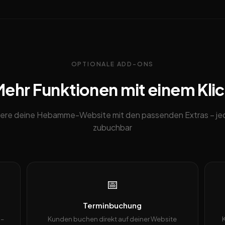
OPTIONALE ADD-ONS
ehr Funktionen mit einem Kli
ere deine Hebamme-Website mit den passenden Extras – jed
zubuchbar
📅
Terminbuchung
 –
Kunden buchen direkt auf deiner Website