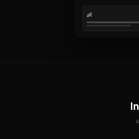
👶
I
K