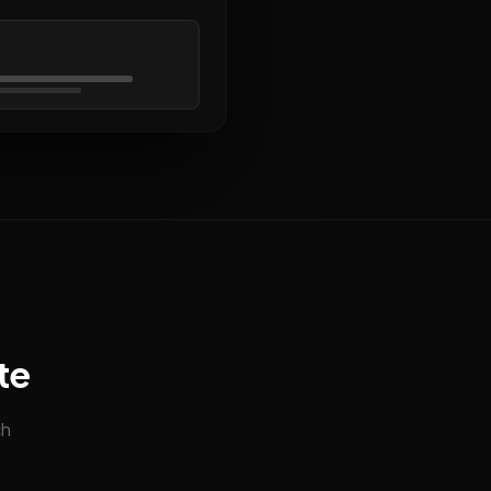
te
ch