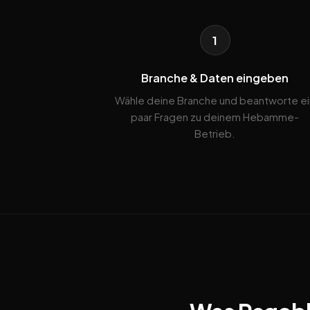
1
Branche & Daten eingeben
Wähle deine Branche und beantworte ei
paar Fragen zu deinem Hebamme-
Betrieb.