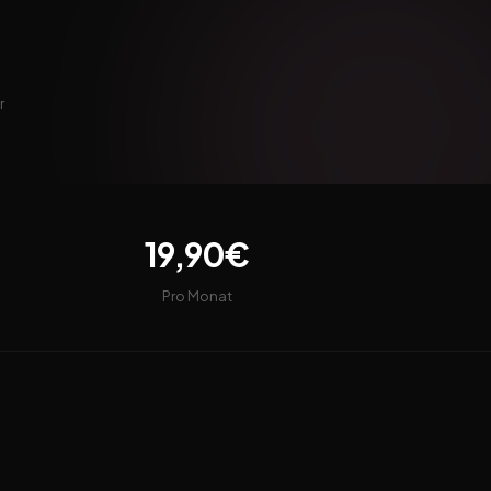
r
19,90€
Pro Monat