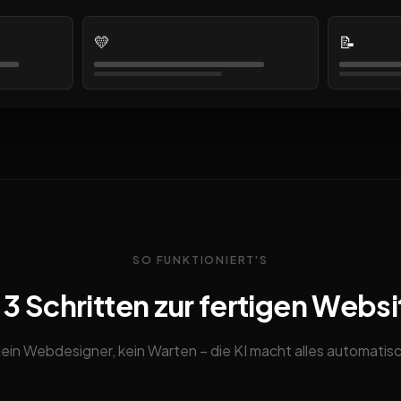
💛
📝
SO FUNKTIONIERT'S
n 3 Schritten zur fertigen Websi
ein Webdesigner, kein Warten – die KI macht alles automatis