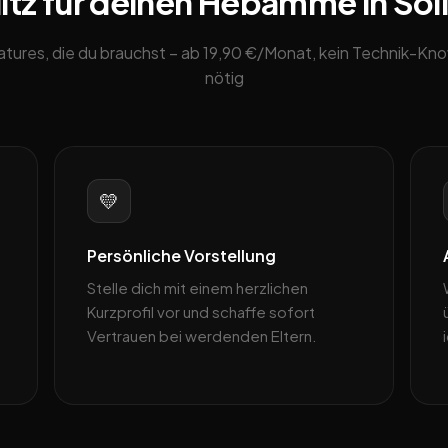
tz für deinen Hebamme in Sol
eatures, die du brauchst – ab 19,90 €/Monat, kein Technik-K
nötig
💛
Persönliche Vorstellung
Stelle dich mit einem herzlichen
Kurzprofil vor und schaffe sofort
Vertrauen bei werdenden Eltern.