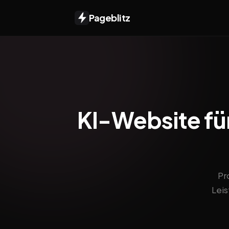
Pageblitz
KI-Website fü
Pr
Lei