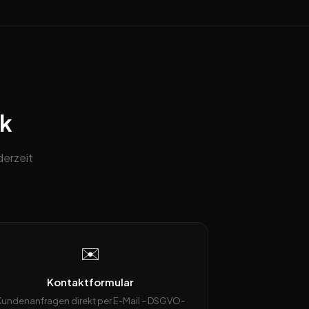
ck
erzeit
✉️
Kontaktformular
Kundenanfragen direkt per E-Mail – DSGVO-