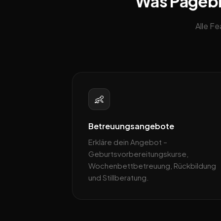
Was Pagebli
Alle F
👶
Betreuungsangebote
Erkläre dein Angebot –
Geburtsvorbereitungskurse,
Wochenbettbetreuung, Rückbildung
und Stillberatung.