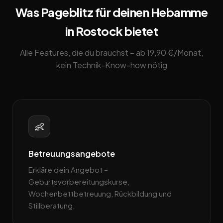
Was Pageblitz für deinen Hebamme
in Rostock bietet
Alle Features, die du brauchst – ab 19,90 €/Monat,
kein Technik-Know-how nötig
👶
Betreuungsangebote
Erkläre dein Angebot –
Geburtsvorbereitungskurse,
Wochenbettbetreuung, Rückbildung und
Stillberatung.