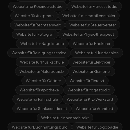
Website für Kosmetikstudio
Website für Fitnessstudio
Website für Arztpraxis
Website für Immobilienmakler
Website für Rechtsanwalt
Website für Steuerberater
Website für Fotograf
Website für Physiotherapeut
Website für Nagelstudio
Website für Bäckerei
Website für Reinigungsservice
Website für Hundesalon
Website für Musikschule
Website für Elektriker
Website für Malerbetrieb
Website für Klempner
Website für Gärtner
Website für Tierarzt
Website für Apotheke
Website für Yogastudio
Website für Fahrschule
Website für Kfz-Werkstatt
Website für Schlüsseldienst
Website für Architekt
Website für Innenarchitekt
Website für Buchhaltungsbüro
Website für Logopädie