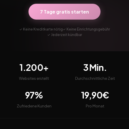
7 Tage gratis starten
✓ Keine Kreditkarte nötig
✓ Keine Einrichtungsgebühr
✓ Jederzeit kündbar
1.200+
3 Min.
Websites erstellt
Durchschnittliche Zeit
97%
19,90€
Zufriedene Kunden
Pro Monat