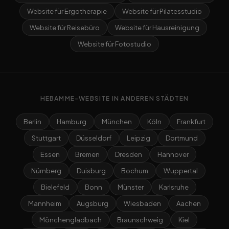
Website für Ergotherapie
Website für Pilatesstudio
Website für Reisebüro
Website für Hausreinigung
Website für Fotostudio
HEBAMME-WEBSITE IN ANDEREN STÄDTEN
Berlin
Hamburg
München
Köln
Frankfurt
Stuttgart
Düsseldorf
Leipzig
Dortmund
Essen
Bremen
Dresden
Hannover
Nürnberg
Duisburg
Bochum
Wuppertal
Bielefeld
Bonn
Münster
Karlsruhe
Mannheim
Augsburg
Wiesbaden
Aachen
Mönchengladbach
Braunschweig
Kiel