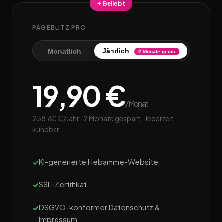
✦ Beliebt
PAGEBLITZ PRO
Jährlich
Monatlich
2 Monate gratis
19,90 €
/Monat
238,80 €/Jahr · 2 Monate gespart · Jederzeit
kündbar.
KI-generierte Hebamme-Website
SSL-Zertifikat
DSGVO-konformer Datenschutz &
Impressum