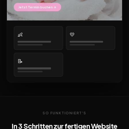
Jetzt Termin buchen →
👶
💛
📝
SO FUNKTIONIERT'S
In 3 Schritten zur fertigen Website