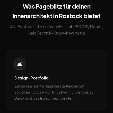
Was Pageblitz für deinen
Innenarchitekt in Rostock bietet
Alle Features, die du brauchst – ab 19,90 €/Monat,
kein Technik-Know-how nötig
🛋️
Design-Portfolio
Zeige realisierte Raumgestaltungen mit
stilvollen Fotos – von Privatwohnungen bis zu
Büro- und Gastronomieprojekten.