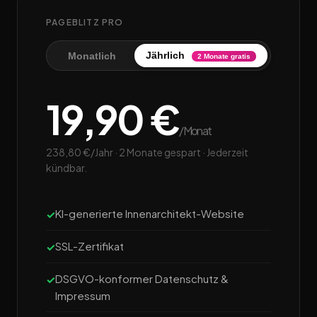
PAGEBLITZ PRO
Jährlich
Monatlich
2 Monate gratis
19,90 €
/Monat
238,80 €/Jahr · 2 Monate gespart · Jederzeit
kündbar.
KI-generierte Innenarchitekt-Website
SSL-Zertifikat
DSGVO-konformer Datenschutz &
Impressum