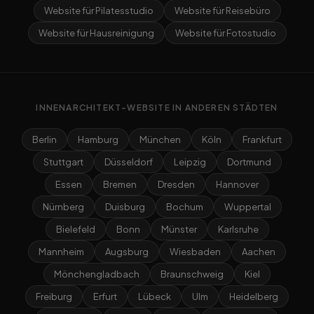
Website für Pilatesstudio
Website für Reisebüro
Website für Hausreinigung
Website für Fotostudio
INNENARCHITEKT-WEBSITE IN ANDEREN STÄDTEN
Berlin
Hamburg
München
Köln
Frankfurt
Stuttgart
Düsseldorf
Leipzig
Dortmund
Essen
Bremen
Dresden
Hannover
Nürnberg
Duisburg
Bochum
Wuppertal
Bielefeld
Bonn
Münster
Karlsruhe
Mannheim
Augsburg
Wiesbaden
Aachen
Mönchengladbach
Braunschweig
Kiel
Freiburg
Erfurt
Lübeck
Ulm
Heidelberg