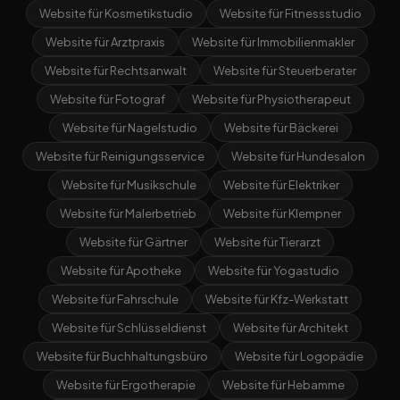
Website für Kosmetikstudio
Website für Fitnessstudio
Website für Arztpraxis
Website für Immobilienmakler
Website für Rechtsanwalt
Website für Steuerberater
Website für Fotograf
Website für Physiotherapeut
Website für Nagelstudio
Website für Bäckerei
Website für Reinigungsservice
Website für Hundesalon
Website für Musikschule
Website für Elektriker
Website für Malerbetrieb
Website für Klempner
Website für Gärtner
Website für Tierarzt
Website für Apotheke
Website für Yogastudio
Website für Fahrschule
Website für Kfz-Werkstatt
Website für Schlüsseldienst
Website für Architekt
Website für Buchhaltungsbüro
Website für Logopädie
Website für Ergotherapie
Website für Hebamme