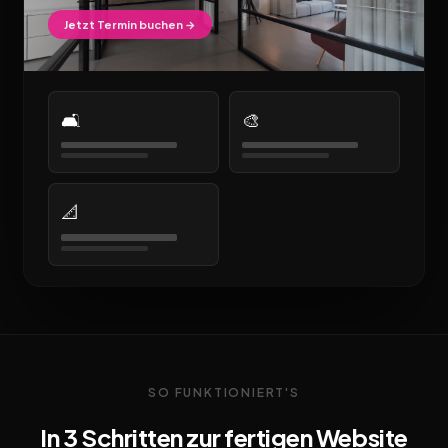
Jetzt Termin buchen →
🛋️
🎨
📐
SO FUNKTIONIERT'S
In 3 Schritten zur fertigen Website