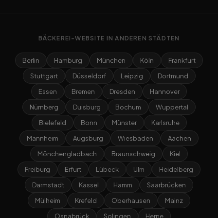
BÄCKEREI-WEBSITE IN ANDEREN STÄDTEN
Berlin
Hamburg
München
Köln
Frankfurt
Stuttgart
Düsseldorf
Leipzig
Dortmund
Essen
Bremen
Dresden
Hannover
Nürnberg
Duisburg
Bochum
Wuppertal
Bielefeld
Bonn
Münster
Karlsruhe
Mannheim
Augsburg
Wiesbaden
Aachen
Mönchengladbach
Braunschweig
Kiel
Freiburg
Erfurt
Lübeck
Ulm
Heidelberg
Darmstadt
Kassel
Hamm
Saarbrücken
Mülheim
Krefeld
Oberhausen
Mainz
Osnabrück
Solingen
Herne