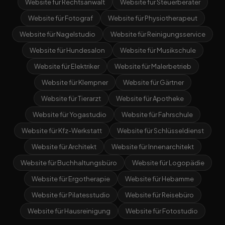
Website für Rechtsanwalt
Website für Steuerberater
Website für Fotograf
Website für Physiotherapeut
Website für Nagelstudio
Website für Reinigungsservice
Website für Hundesalon
Website für Musikschule
Website für Elektriker
Website für Malerbetrieb
Website für Klempner
Website für Gärtner
Website für Tierarzt
Website für Apotheke
Website für Yogastudio
Website für Fahrschule
Website für Kfz-Werkstatt
Website für Schlüsseldienst
Website für Architekt
Website für Innenarchitekt
Website für Buchhaltungsbüro
Website für Logopädie
Website für Ergotherapie
Website für Hebamme
Website für Pilatesstudio
Website für Reisebüro
Website für Hausreinigung
Website für Fotostudio