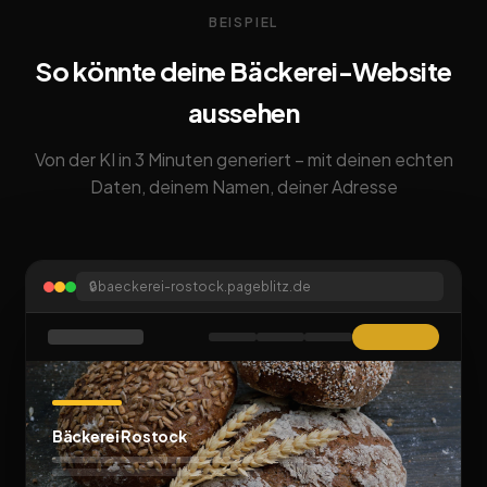
BEISPIEL
So könnte deine Bäckerei-Website
aussehen
Von der KI in 3 Minuten generiert – mit deinen echten
Daten, deinem Namen, deiner Adresse
🔒
baeckerei-rostock.pageblitz.de
Bäckerei Rostock