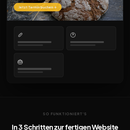
Jetzt Termin buchen →
🥖
🕐
🎂
SO FUNKTIONIERT'S
In 3 Schritten zur fertigen Website