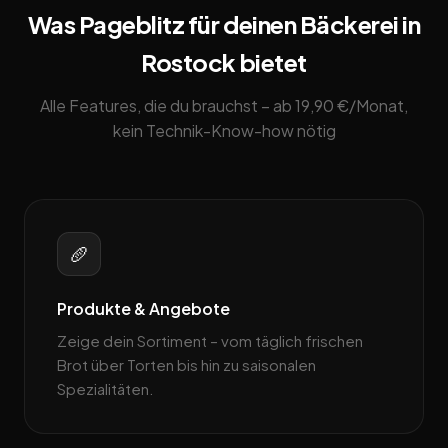
Was Pageblitz für deinen Bäckerei in
Rostock bietet
Alle Features, die du brauchst – ab 19,90 €/Monat,
kein Technik-Know-how nötig
🥖
Produkte & Angebote
Zeige dein Sortiment – vom täglich frischen
Brot über Torten bis hin zu saisonalen
Spezialitäten.