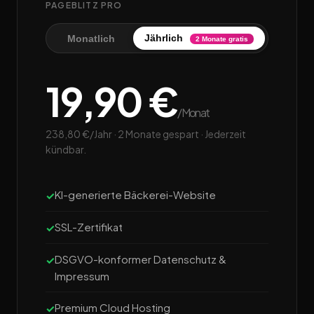
PAGEBLITZ PRO
Jährlich
Monatlich
2 Monate gratis
19,90 €
/Monat
238,80 €/Jahr · 2 Monate gespart · Jederzeit
kündbar.
KI-generierte Bäckerei-Website
SSL-Zertifikat
DSGVO-konformer Datenschutz &
Impressum
Premium Cloud Hosting