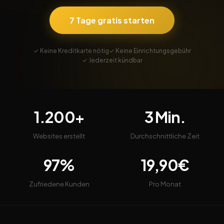
7 Tage gratis starten
✓ Keine Kreditkarte nötig
✓ Keine Einrichtungsgebühr
✓ Jederzeit kündbar
1.200+
3 Min.
Websites erstellt
Durchschnittliche Zeit
97%
19,90€
Zufriedene Kunden
Pro Monat