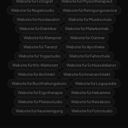
Website für Fotograf
Website für Physiotherapeut
Website für Nagelstudio
Website für Reinigungsservice
Website für Hundesalon
Website für Musikschule
Website für Elektriker
Website für Malerbetrieb
Website für Klempner
Website für Gärtner
Website für Tierarzt
Website für Apotheke
Website für Yogastudio
Website für Fahrschule
Website für Kfz-Werkstatt
Website für Schlüsseldienst
Website für Architekt
Website für Innenarchitekt
Website für Buchhaltungsbüro
Website für Logopädie
Website für Ergotherapie
Website für Hebamme
Website für Pilatesstudio
Website für Reisebüro
Website für Hausreinigung
Website für Fotostudio