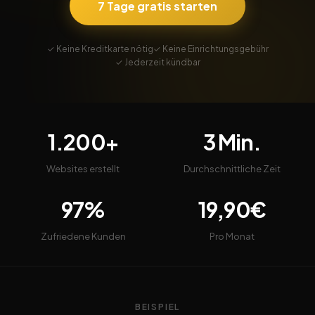
7 Tage gratis starten
✓ Keine Kreditkarte nötig
✓ Keine Einrichtungsgebühr
✓ Jederzeit kündbar
1.200+
3 Min.
Websites erstellt
Durchschnittliche Zeit
97%
19,90€
Zufriedene Kunden
Pro Monat
BEISPIEL