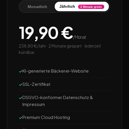
Jährlich
Monatlich
2 Monate gratis
19,90 €
/Monat
238,80 €/Jahr · 2 Monate gespart · Jederzeit
kündbar.
KI-generierte Bäckerei-Website
SSL-Zertifikat
DSGVO-konformer Datenschutz &
Impressum
Premium Cloud Hosting