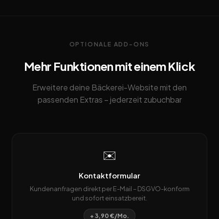
OPTIONALE ADD-ONS
Mehr Funktionen mit einem Klick
Erweitere deine Bäckerei-Website mit den
passenden Extras – jederzeit zubuchbar
✉️
Kontaktformular
Kundenanfragen direkt per E-Mail – DSGVO-konform
und sofort einsatzbereit.
+ 3,90 €/Mo.