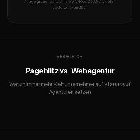
7 Tage gratis · danach 19,90 €/Mo. (238,80 €/Jahr) ·
Jederzeit kündbar
VERGLEICH
Pageblitz vs. Webagentur
Warum immer mehr Kleinunternehmer auf KI statt auf
Agenturen setzen