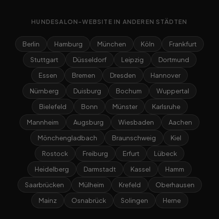
HUNDESALON-WEBSITE IN ANDEREN STÄDTEN
Berlin
Hamburg
München
Köln
Frankfurt
Stuttgart
Düsseldorf
Leipzig
Dortmund
Essen
Bremen
Dresden
Hannover
Nürnberg
Duisburg
Bochum
Wuppertal
Bielefeld
Bonn
Münster
Karlsruhe
Mannheim
Augsburg
Wiesbaden
Aachen
Mönchengladbach
Braunschweig
Kiel
Rostock
Freiburg
Erfurt
Lübeck
Heidelberg
Darmstadt
Kassel
Hamm
Saarbrücken
Mülheim
Krefeld
Oberhausen
Mainz
Osnabrück
Solingen
Herne