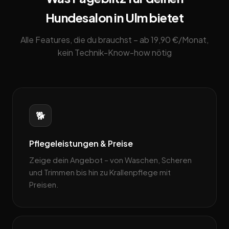
Hundesalon in Ulm bietet
Alle Features, die du brauchst – ab 19,90 €/Monat,
kein Technik-Know-how nötig
🐕
Pflegeleistungen & Preise
Zeige dein Angebot – von Waschen, Scheren
und Trimmen bis hin zu Krallenpflege mit
Preisen.