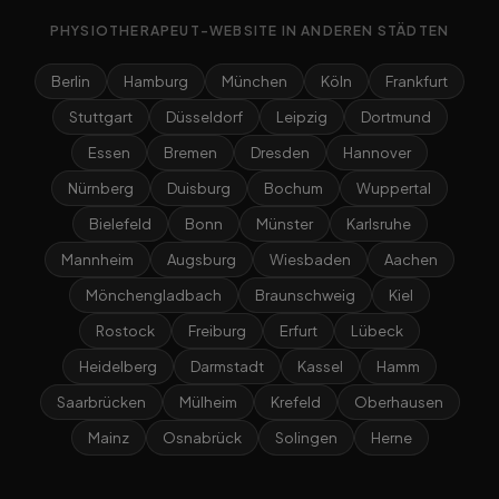
PHYSIOTHERAPEUT-WEBSITE IN ANDEREN STÄDTEN
Berlin
Hamburg
München
Köln
Frankfurt
Stuttgart
Düsseldorf
Leipzig
Dortmund
Essen
Bremen
Dresden
Hannover
Nürnberg
Duisburg
Bochum
Wuppertal
Bielefeld
Bonn
Münster
Karlsruhe
Mannheim
Augsburg
Wiesbaden
Aachen
Mönchengladbach
Braunschweig
Kiel
Rostock
Freiburg
Erfurt
Lübeck
Heidelberg
Darmstadt
Kassel
Hamm
Saarbrücken
Mülheim
Krefeld
Oberhausen
Mainz
Osnabrück
Solingen
Herne