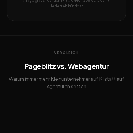
7 Tage gratis · danach 19,90 €/Mo. (238,80 €/Jahr) ·
Jederzeit kündbar
VERGLEICH
Pageblitz vs. Webagentur
Warum immer mehr Kleinunternehmer auf KI statt auf
Agenturen setzen