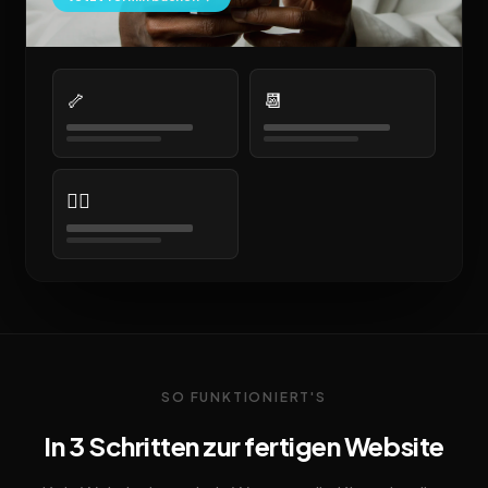
🦴
📆
👩‍⚕️
SO FUNKTIONIERT'S
In 3 Schritten zur fertigen Website