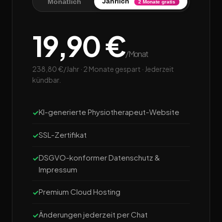
Jährlich
Monatlich
2 Monate gratis
19,90 €
/Monat
238,80 €/Jahr · 2 Monate gespart · Jederzeit
kündbar.
KI-generierte Physiotherapeut-Website
SSL-Zertifikat
DSGVO-konformer Datenschutz &
Impressum
Premium Cloud Hosting
Änderungen jederzeit per Chat