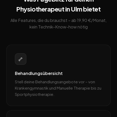
Physiotherapeut in Ulm bietet
Alle Features, die du brauchst – ab 19,90 €/Monat,
kein Technik-Know-how nötig
🦴
Behandlungsübersicht
Stell deine Behandlungsangebote vor – von
Krankengymnastik und Manuelle Therapie bis zu
Sportphysiotherapie.