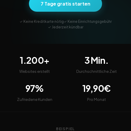
7 Tage gratis starten
✓ Keine Kreditkarte nötig
✓ Keine Einrichtungsgebühr
✓ Jederzeit kündbar
1.200+
3 Min.
Websites erstellt
Durchschnittliche Zeit
97%
19,90€
Zufriedene Kunden
Pro Monat
BEISPIEL