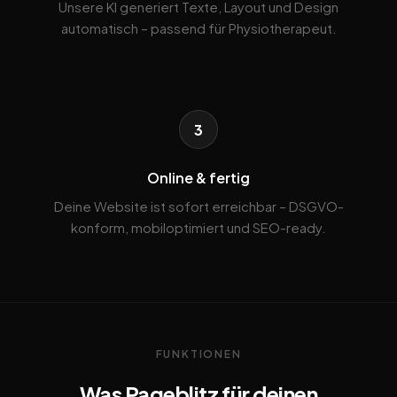
Unsere KI generiert Texte, Layout und Design
automatisch – passend für Physiotherapeut.
3
Online & fertig
Deine Website ist sofort erreichbar – DSGVO-
konform, mobiloptimiert und SEO-ready.
FUNKTIONEN
Was Pageblitz für deinen