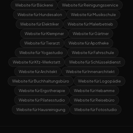
Website für Bäckerei
Website für Reinigungsservice
Website für Hundesalon
Website für Musikschule
Website für Elektriker
Website für Malerbetrieb
Website für Klempner
Website für Gärtner
Website für Tierarzt
Website für Apotheke
Website für Yogastudio
Website für Fahrschule
Website für Kfz-Werkstatt
Website für Schlüsseldienst
Website für Architekt
Website für Innenarchitekt
Website für Buchhaltungsbüro
Website für Logopädie
Website für Ergotherapie
Website für Hebamme
Website für Pilatesstudio
Website für Reisebüro
Website für Hausreinigung
Website für Fotostudio