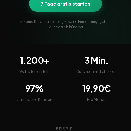
7 Tage gratis starten
✓ Keine Kreditkarte nötig
✓ Keine Einrichtungsgebühr
✓ Jederzeit kündbar
1.200+
3 Min.
Websites erstellt
Durchschnittliche Zeit
97%
19,90€
Zufriedene Kunden
Pro Monat
BEISPIEL