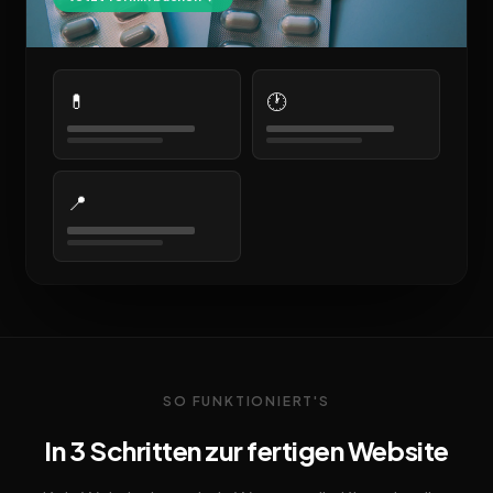
💊
🕐
📍
SO FUNKTIONIERT'S
In 3 Schritten zur fertigen Website