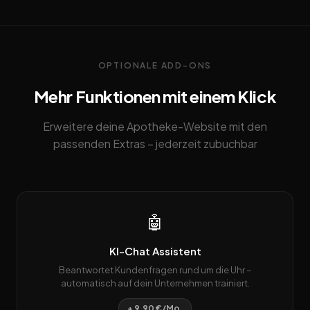
OPTIONALE ADD-ONS
Mehr Funktionen mit einem Klick
Erweitere deine Apotheke-Website mit den
passenden Extras – jederzeit zubuchbar
🤖
KI-Chat Assistent
Beantwortet Kundenfragen rund um die Uhr –
automatisch auf dein Unternehmen trainiert.
+ 9,90 €/Mo.