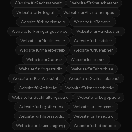
Website für Rechtsanwalt
Website für Steuerberater
Website für Fotograf
Website für Physiotherapeut
Website für Nagelstudio
Website für Bäckerei
Website für Reinigungsservice
Website für Hundesalon
Website für Musikschule
Website für Elektriker
Website für Malerbetrieb
Website für Klempner
Website für Gärtner
Website für Tierarzt
Website für Yogastudio
Website für Fahrschule
Website für Kfz-Werkstatt
Website für Schlüsseldienst
Website für Architekt
Website für Innenarchitekt
Website für Buchhaltungsbüro
Website für Logopädie
Website für Ergotherapie
Website für Hebamme
Website für Pilatesstudio
Website für Reisebüro
Website für Hausreinigung
Website für Fotostudio