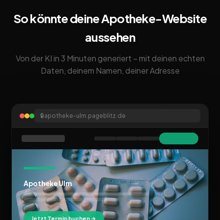
So könnte deine Apotheke-Website
aussehen
Von der KI in 3 Minuten generiert – mit deinen echten
Daten, deinem Namen, deiner Adresse
🔒
apotheke-ulm.pageblitz.de
Apotheke Ulm
Jetzt Termin buchen →