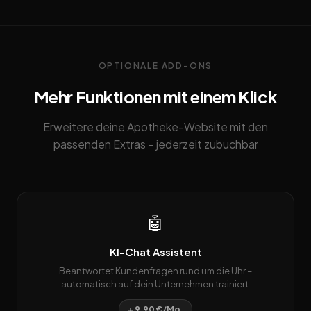
OPTIONALE ADD-ONS
Mehr Funktionen mit einem Klick
Erweitere deine Apotheke-Website mit den
passenden Extras – jederzeit zubuchbar
🤖
KI-Chat Assistent
Beantwortet Kundenfragen rund um die Uhr –
automatisch auf dein Unternehmen trainiert.
+ 9,90 €/Mo.