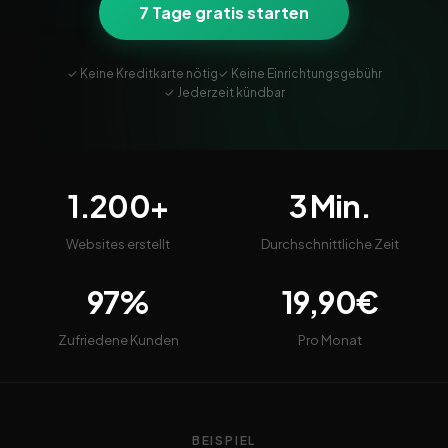
7 Tage gratis starten
✓ Keine Kreditkarte nötig
✓ Keine Einrichtungsgebühr
✓ Jederzeit kündbar
1.200+
3 Min.
Websites erstellt
Durchschnittliche Zeit
97%
19,90€
Zufriedene Kunden
Pro Monat
BEISPIEL