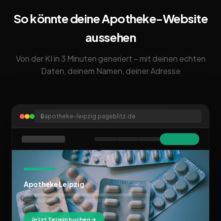
So könnte deine Apotheke-Website
aussehen
Von der KI in 3 Minuten generiert – mit deinen echten
Daten, deinem Namen, deiner Adresse
🔒
apotheke-leipzig.pageblitz.de
Apotheke Leipzig
Jetzt Termin buchen →