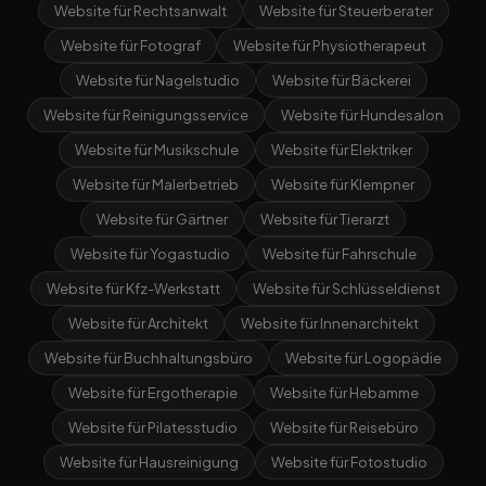
Website für Rechtsanwalt
Website für Steuerberater
Website für Fotograf
Website für Physiotherapeut
Website für Nagelstudio
Website für Bäckerei
Website für Reinigungsservice
Website für Hundesalon
Website für Musikschule
Website für Elektriker
Website für Malerbetrieb
Website für Klempner
Website für Gärtner
Website für Tierarzt
Website für Yogastudio
Website für Fahrschule
Website für Kfz-Werkstatt
Website für Schlüsseldienst
Website für Architekt
Website für Innenarchitekt
Website für Buchhaltungsbüro
Website für Logopädie
Website für Ergotherapie
Website für Hebamme
Website für Pilatesstudio
Website für Reisebüro
Website für Hausreinigung
Website für Fotostudio