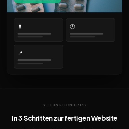
💊
🕐
📍
SO FUNKTIONIERT'S
In 3 Schritten zur fertigen Website