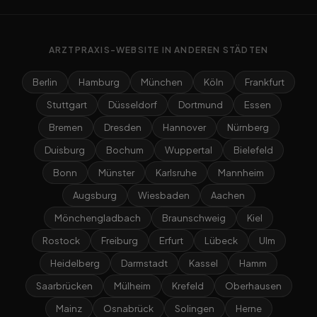
ARZTPRAXIS-WEBSITE IN ANDEREN STÄDTEN
Berlin
Hamburg
München
Köln
Frankfurt
Stuttgart
Düsseldorf
Dortmund
Essen
Bremen
Dresden
Hannover
Nürnberg
Duisburg
Bochum
Wuppertal
Bielefeld
Bonn
Münster
Karlsruhe
Mannheim
Augsburg
Wiesbaden
Aachen
Mönchengladbach
Braunschweig
Kiel
Rostock
Freiburg
Erfurt
Lübeck
Ulm
Heidelberg
Darmstadt
Kassel
Hamm
Saarbrücken
Mülheim
Krefeld
Oberhausen
Mainz
Osnabrück
Solingen
Herne