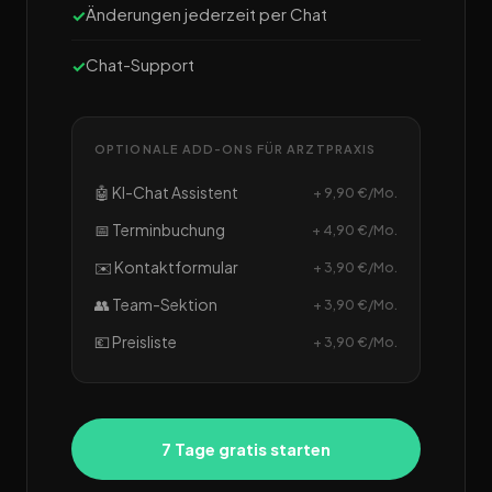
Änderungen jederzeit per Chat
Chat-Support
OPTIONALE ADD-ONS FÜR ARZTPRAXIS
🤖 KI-Chat Assistent
+ 9,90 €/Mo.
📅 Terminbuchung
+ 4,90 €/Mo.
✉️ Kontaktformular
+ 3,90 €/Mo.
👥 Team-Sektion
+ 3,90 €/Mo.
💶 Preisliste
+ 3,90 €/Mo.
7 Tage gratis starten