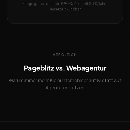
7 Tage gratis · danach 19,90 €/Mo. (238,80 €/Jahr) ·
Jederzeit kündbar
VERGLEICH
Pageblitz vs. Webagentur
Warum immer mehr Kleinunternehmer auf KI statt auf
Agenturen setzen