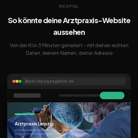
BEISPIEL
So könnte deine Arztpraxis-Website
aussehen
Von der KI in 3 Minuten generiert – mit deinen echten
Daten, deinem Namen, deiner Adresse
🔒
arzt-leipzig.pageblitz.de
Arztpraxis Leipzig