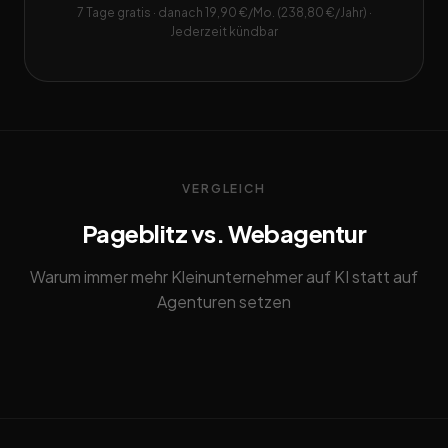
7 Tage gratis · danach 19,90 €/Mo. (238,80 €/Jahr) ·
Jederzeit kündbar
VERGLEICH
Pageblitz vs. Webagentur
Warum immer mehr Kleinunternehmer auf KI statt auf
Agenturen setzen