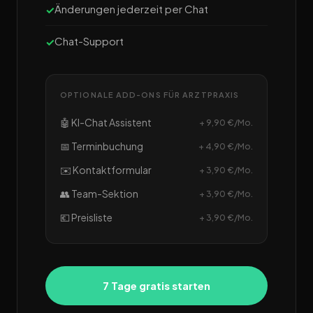
Änderungen jederzeit per Chat
Chat-Support
OPTIONALE ADD-ONS FÜR ARZTPRAXIS
🤖 KI-Chat Assistent
+ 9,90 €/Mo.
📅 Terminbuchung
+ 4,90 €/Mo.
✉️ Kontaktformular
+ 3,90 €/Mo.
👥 Team-Sektion
+ 3,90 €/Mo.
💶 Preisliste
+ 3,90 €/Mo.
7 Tage gratis starten