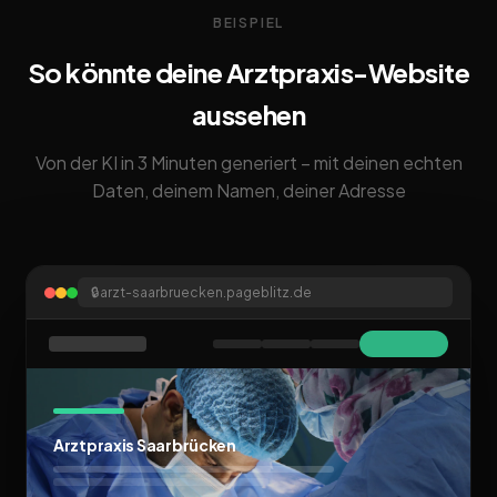
BEISPIEL
So könnte deine Arztpraxis-Website
aussehen
Von der KI in 3 Minuten generiert – mit deinen echten
Daten, deinem Namen, deiner Adresse
🔒
arzt-saarbruecken.pageblitz.de
Arztpraxis Saarbrücken