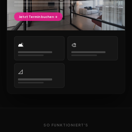
Jetzt Termin buchen →
🛋️
🎨
📐
SO FUNKTIONIERT'S