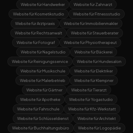
Website für Handwerker
Website für Zahnarzt
Website für Kosmetikstudio
Website für Fitnessstudio
Website für Arztpraxis
Website für Immobilienmakler
Website für Rechtsanwalt
Website für Steuerberater
Website für Fotograf
Website für Physiotherapeut
Website für Nagelstudio
Website für Bäckerei
Website für Reinigungsservice
Website für Hundesalon
Website für Musikschule
Website für Elektriker
Website für Malerbetrieb
Website für Klempner
Website für Gärtner
Website für Tierarzt
Website für Apotheke
Website für Yogastudio
Website für Fahrschule
Website für Kfz-Werkstatt
Website für Schlüsseldienst
Website für Architekt
Website für Buchhaltungsbüro
Website für Logopädie