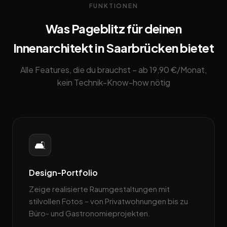
FUNKTIONEN
Was Pageblitz für deinen
Innenarchitekt in Saarbrücken bietet
Alle Features, die du brauchst – ab 19,90 €/Monat,
kein Technik-Know-how nötig
🛋️
Design-Portfolio
Zeige realisierte Raumgestaltungen mit
stilvollen Fotos – von Privatwohnungen bis zu
Büro- und Gastronomieprojekten.