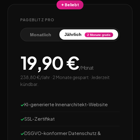
✦ Beliebt
PAGEBLITZ PRO
Jährlich
Monatlich
2 Monate gratis
19,90 €
/Monat
238,80 €/Jahr · 2 Monate gespart · Jederzeit
kündbar.
KI-generierte Innenarchitekt-Website
SSL-Zertifikat
DSGVO-konformer Datenschutz &