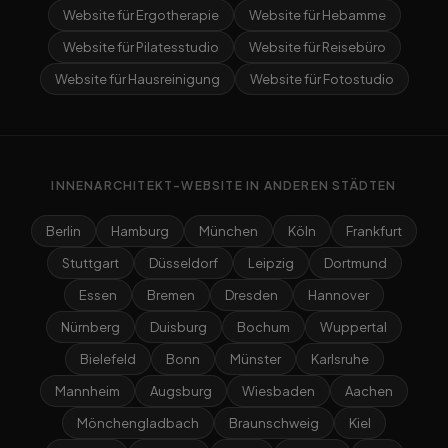
Website für Ergotherapie
Website für Hebamme
Website für Pilatesstudio
Website für Reisebüro
Website für Hausreinigung
Website für Fotostudio
INNENARCHITEKT-WEBSITE IN ANDEREN STÄDTEN
Berlin
Hamburg
München
Köln
Frankfurt
Stuttgart
Düsseldorf
Leipzig
Dortmund
Essen
Bremen
Dresden
Hannover
Nürnberg
Duisburg
Bochum
Wuppertal
Bielefeld
Bonn
Münster
Karlsruhe
Mannheim
Augsburg
Wiesbaden
Aachen
Mönchengladbach
Braunschweig
Kiel