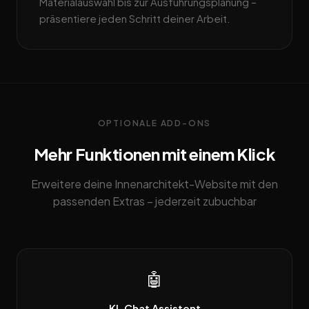
Materialauswahl bis zur Ausführungsplanung –
präsentiere jeden Schritt deiner Arbeit.
OPTIONALE ADD-ONS
Mehr Funktionen mit einem Klick
Erweitere deine Innenarchitekt-Website mit den
passenden Extras – jederzeit zubuchbar
🤖
KI-Chat Assistent