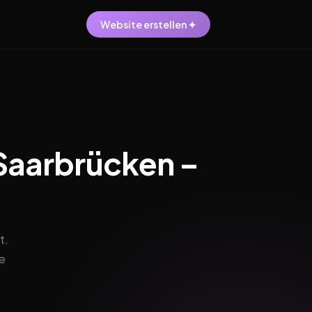
Website erstellen ✦
 Saarbrücken –
t.
e