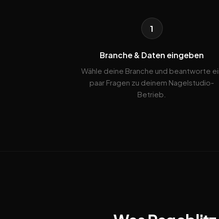
1
Branche & Daten eingeben
Wähle deine Branche und beantworte ei
paar Fragen zu deinem Nagelstudio-
Betrieb.