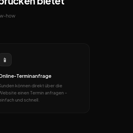
rbrücken bietet
now-how
📱
Online-Terminanfrage
Kunden können direkt über die
Website einen Termin anfragen –
einfach und schnell.