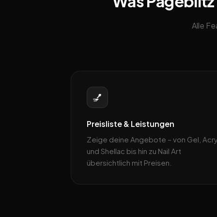
Was Pageblitz 
Alle F
💅
Preisliste & Leistungen
Zeige deine Angebote – von Gel, Acry
und Shellac bis hin zu Nail Art
übersichtlich mit Preisen.