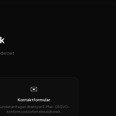
ck
ederzeit
✉️
Kontaktformular
Kundenanfragen direkt per E-Mail – DSGVO-
konform und sofort einsatzbereit.