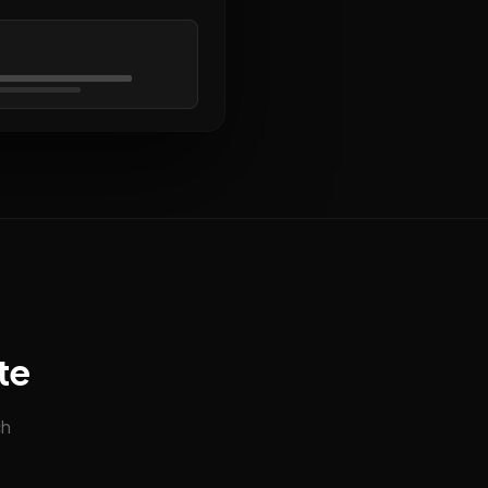
te
ch