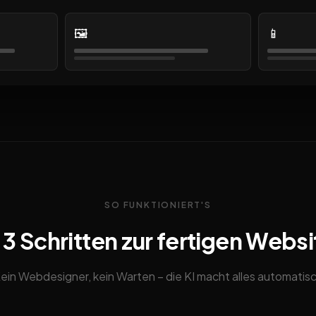
🖼️
📱
SO FUNKTIONIERT'S
n 3 Schritten zur fertigen Websi
ein Webdesigner, kein Warten – die KI macht alles automatis