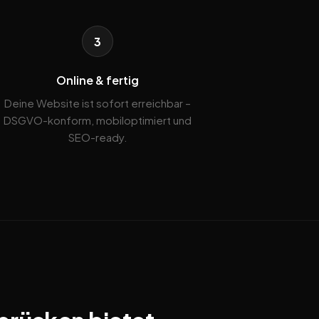
3
Online & fertig
Deine Website ist sofort erreichbar –
DSGVO-konform, mobiloptimiert und
SEO-ready.