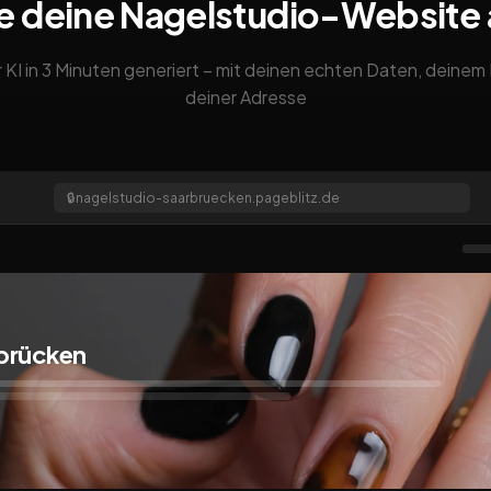
e deine Nagelstudio-Website
 KI in 3 Minuten generiert – mit deinen echten Daten, deine
deiner Adresse
🔒
nagelstudio-saarbruecken.pageblitz.de
brücken