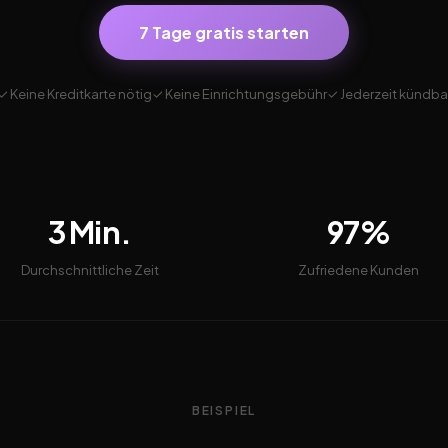
7 Tage gratis starten
✓ Keine Kreditkarte nötig
✓ Keine Einrichtungsgebühr
✓ Jederzeit kündba
3 Min.
97%
Durchschnittliche Zeit
Zufriedene Kunden
BEISPIEL