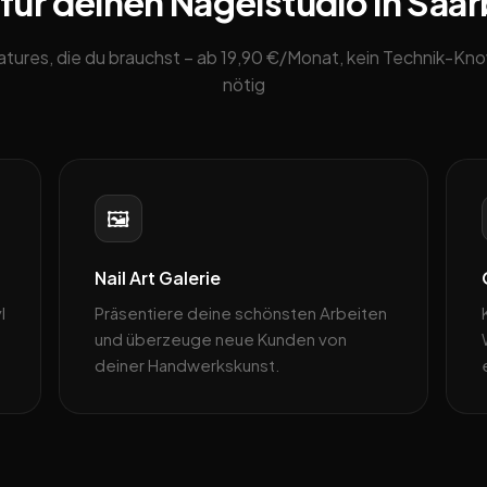
für deinen Nagelstudio in Saa
eatures, die du brauchst – ab 19,90 €/Monat, kein Technik-K
nötig
🖼️
Nail Art Galerie
l
Präsentiere deine schönsten Arbeiten
und überzeuge neue Kunden von
deiner Handwerkskunst.