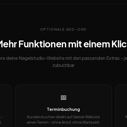
OPTIONALE ADD-ONS
ehr Funktionen mit einem Kli
re deine Nagelstudio-Website mit den passenden Extras – j
zubuchbar
📅
Terminbuchung
 –
Kunden buchen direkt auf deiner Website
.
einen Termin – ohne Anruf, ohne Wartezeit.