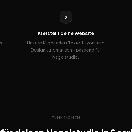
2
KI erstellt deine Website
n
Unsere KI generiert Texte, Layout und
Design automatisch – passend für
Nagelstudio.
FUNKTIONEN