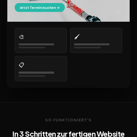
Jetzt Termin buchen →
🎨
🖌️
📋
SO FUNKTIONIERT'S
In 3 Schritten zur fertigen Website