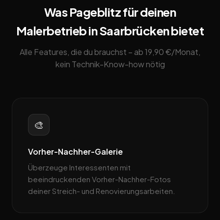
Was Pageblitz für deinen
Malerbetrieb in Saarbrücken bietet
Alle Features, die du brauchst – ab 19,90 €/Monat,
kein Technik-Know-how nötig
🎨
Vorher-Nachher-Galerie
Überzeuge Interessenten mit
beeindruckenden Vorher-Nachher-Fotos
deiner Streich- und Renovierungsarbeiten.