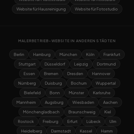
Website für Hausreinigung
Website für Fotostudio
MALERBETRIEB-WEBSITE IN ANDEREN STÄDTEN
Berlin
Hamburg
München
Köln
Frankfurt
Stuttgart
Düsseldorf
Leipzig
Dortmund
Essen
Bremen
Dresden
Hannover
Nürnberg
Duisburg
Bochum
Wuppertal
Bielefeld
Bonn
Münster
Karlsruhe
Mannheim
Augsburg
Wiesbaden
Aachen
Mönchengladbach
Braunschweig
Kiel
Rostock
Freiburg
Erfurt
Lübeck
Ulm
Heidelberg
Darmstadt
Kassel
Hamm