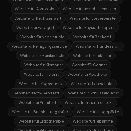
Website für Arztpraxis
Website für Immobilienmakler
Website für Rechtsanwalt
Website für Steuerberater
Website für Fotograf
Website für Physiotherapeut
Website für Nagelstudio
Website für Bäckerei
Website für Reinigungsservice
Website für Hundesalon
Website für Musikschule
Website für Elektriker
Website für Klempner
Website für Gärtner
Website für Tierarzt
Website für Apotheke
Website für Yogastudio
Website für Fahrschule
Website für Kfz-Werkstatt
Website für Schlüsseldienst
Website für Architekt
Website für Innenarchitekt
Website für Buchhaltungsbüro
Website für Logopädie
Website für Ergotherapie
Website für Hebamme
Website für Pilatesstudio
Website für Reisebüro