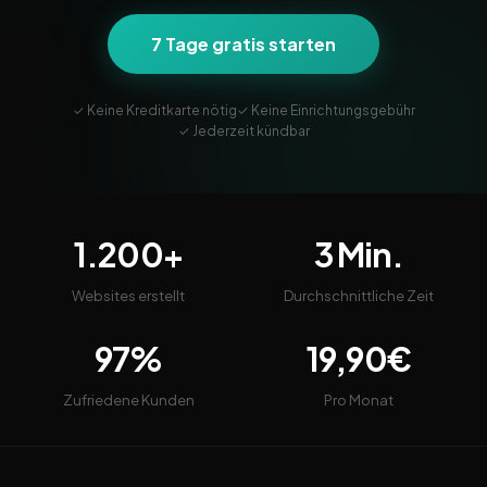
7 Tage gratis starten
✓ Keine Kreditkarte nötig
✓ Keine Einrichtungsgebühr
✓ Jederzeit kündbar
1.200+
3 Min.
Websites erstellt
Durchschnittliche Zeit
97%
19,90€
Zufriedene Kunden
Pro Monat