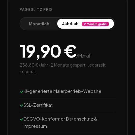
PAGEBLITZ PRO
Jährlich
Monatlich
2 Monate gratis
19,90 €
/Monat
238,80 €/Jahr · 2 Monate gespart · Jederzeit
kündbar.
KI-generierte Malerbetrieb-Website
SSL-Zertifikat
DSGVO-konformer Datenschutz &
Impressum