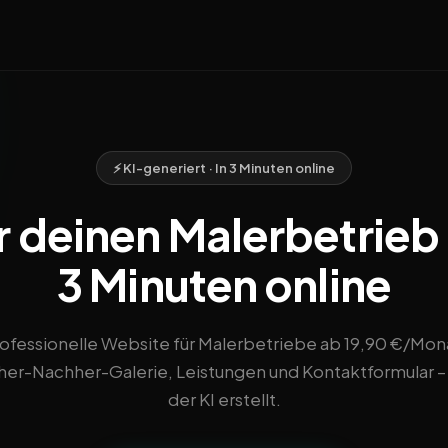
⚡ KI-generiert · In 3 Minuten online
 deinen Malerbetrieb i
3 Minuten online
ofessionelle Website für Malerbetriebe ab 19,90 €/Mon
her-Nachher-Galerie, Leistungen und Kontaktformular –
der KI erstellt.