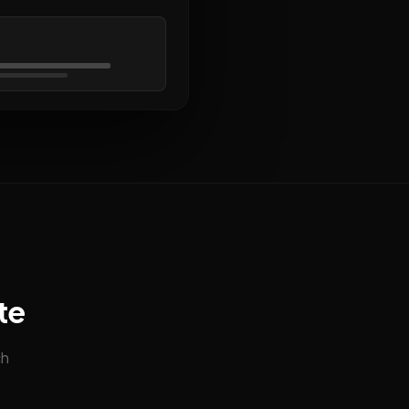
te
ch