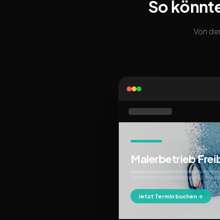
So könnt
Von der
Malerbetrieb Frei
Jetzt Termin buchen →