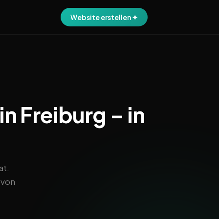
Website erstellen ✦
n Freiburg – in
at.
 von