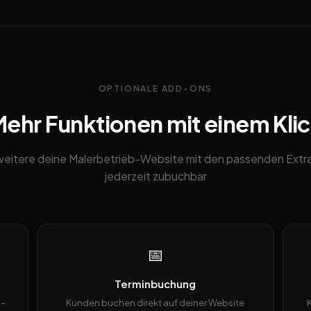
OPTIONALE ADD-ONS
ehr Funktionen mit einem Kli
weitere deine Malerbetrieb-Website mit den passenden Extra
jederzeit zubuchbar
📅
Terminbuchung
 –
Kunden buchen direkt auf deiner Website