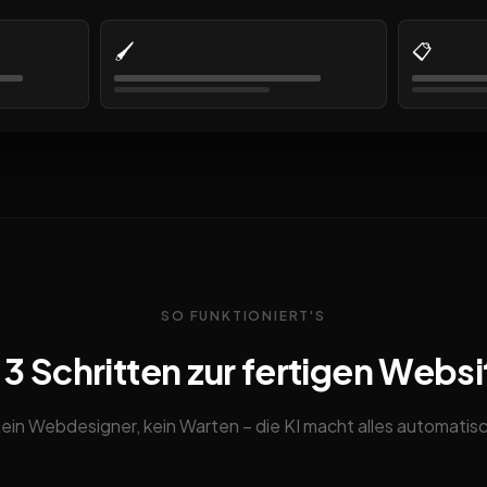
🖌️
📋
SO FUNKTIONIERT'S
n 3 Schritten zur fertigen Websi
ein Webdesigner, kein Warten – die KI macht alles automatis