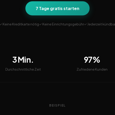
7 Tage gratis starten
✓ Keine Kreditkarte nötig
✓ Keine Einrichtungsgebühr
✓ Jederzeit kündba
3 Min.
97%
Durchschnittliche Zeit
Zufriedene Kunden
BEISPIEL