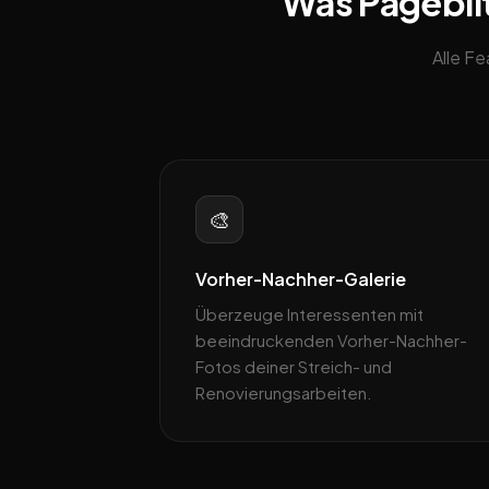
Was Pageblit
Alle F
🎨
Vorher-Nachher-Galerie
Überzeuge Interessenten mit
beeindruckenden Vorher-Nachher-
Fotos deiner Streich- und
Renovierungsarbeiten.