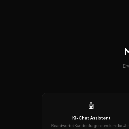
M
Er
🤖
KI-Chat Assistent
Beantwortet Kundenfragen rund um die Uhr