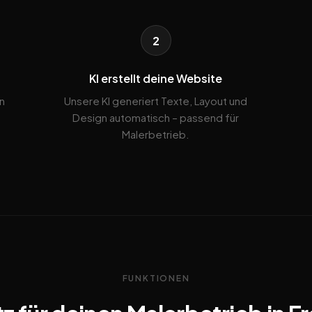
2
KI erstellt deine Website
n
Unsere KI generiert Texte, Layout und
Design automatisch – passend für
Malerbetrieb.
FUNKTIONEN