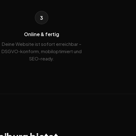
3
Online & fertig
Deine Website ist sofort erreichbar –
DSGVO-konform, mobiloptimiert und
SEO-ready.