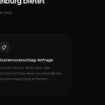
eiburg bietet
now-how
📋
Kostenvoranschlag-Anfrage
Kunden können direkt über das
Kontaktformular einen unverbindlichen
Kostenvoranschlag anfordern.