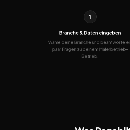
1
Branche & Daten eingeben
Wähle deine Branche und beantworte ei
paar Fragen zu deinem Malerbetrieb-
Betrieb.