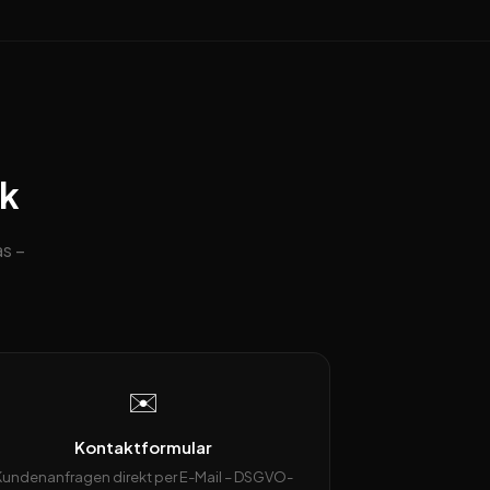
ck
s –
✉️
Kontaktformular
Kundenanfragen direkt per E-Mail – DSGVO-