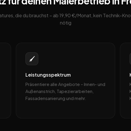
z für deinen Malerbetrieb in Fr
eatures, die du brauchst – ab 19,90 €/Monat, kein Technik-K
nötig
🖌️
Leistungsspektrum
Präsentiere alle Angebote – Innen- und
Außenanstrich, Tapezierarbeiten,
Fassadensanierung und mehr.