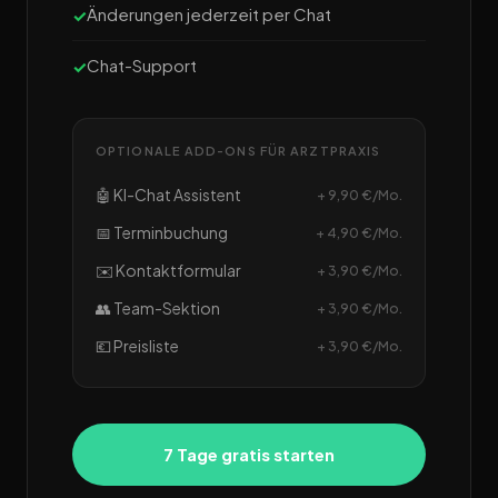
Änderungen jederzeit per Chat
Chat-Support
OPTIONALE ADD-ONS FÜR ARZTPRAXIS
🤖 KI-Chat Assistent
+ 9,90 €/Mo.
📅 Terminbuchung
+ 4,90 €/Mo.
✉️ Kontaktformular
+ 3,90 €/Mo.
👥 Team-Sektion
+ 3,90 €/Mo.
💶 Preisliste
+ 3,90 €/Mo.
7 Tage gratis starten