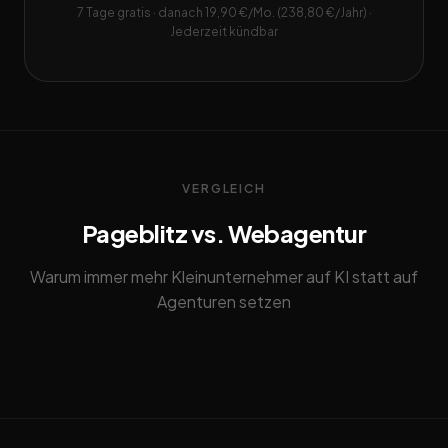
7 Tage gratis · danach 19,90 €/Mo. (238,80 €/Jahr) ·
Jederzeit kündbar
VERGLEICH
Pageblitz vs. Webagentur
Warum immer mehr Kleinunternehmer auf KI statt auf
Agenturen setzen