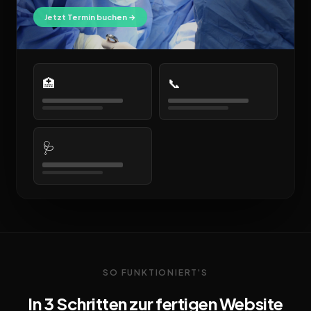
Jetzt Termin buchen →
🏥
📞
🩺
SO FUNKTIONIERT'S
In 3 Schritten zur fertigen Website