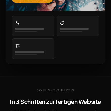
🔧
📋
🏗️
SO FUNKTIONIERT'S
In 3 Schritten zur fertigen Website