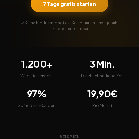
7 Tage gratis starten
✓ Keine Kreditkarte nötig
✓ Keine Einrichtungsgebühr
✓ Jederzeit kündbar
1.200+
3 Min.
Websites erstellt
Durchschnittliche Zeit
97%
19,90€
Zufriedene Kunden
Pro Monat
BEISPIEL