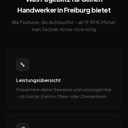
Handwerker in Freiburg bietet
Alle Features, die du brauchst – ab 19,90 €/Monat,
kein Technik-Know-how nötig
🔧
Leistungsübersicht
Präsentiere deine Gewerke und Leistungen klar
– ob Sanitär, Elektro, Maler oder Zimmermann.