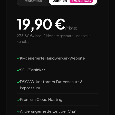
Jährlich
Monatlich
2 Monate gratis
19,90 €
/Monat
238,80 €/Jahr · 2 Monate gespart · Jederzeit
kündbar.
KI-generierte Handwerker-Website
SSL-Zertifikat
DSGVO-konformer Datenschutz &
Impressum
Premium Cloud Hosting
Änderungen jederzeit per Chat