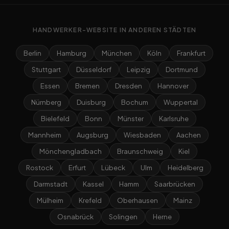
HANDWERKER-WEBSITE IN ANDEREN STÄDTEN
Berlin
Hamburg
München
Köln
Frankfurt
Stuttgart
Düsseldorf
Leipzig
Dortmund
Essen
Bremen
Dresden
Hannover
Nürnberg
Duisburg
Bochum
Wuppertal
Bielefeld
Bonn
Münster
Karlsruhe
Mannheim
Augsburg
Wiesbaden
Aachen
Mönchengladbach
Braunschweig
Kiel
Rostock
Erfurt
Lübeck
Ulm
Heidelberg
Darmstadt
Kassel
Hamm
Saarbrücken
Mülheim
Krefeld
Oberhausen
Mainz
Osnabrück
Solingen
Herne