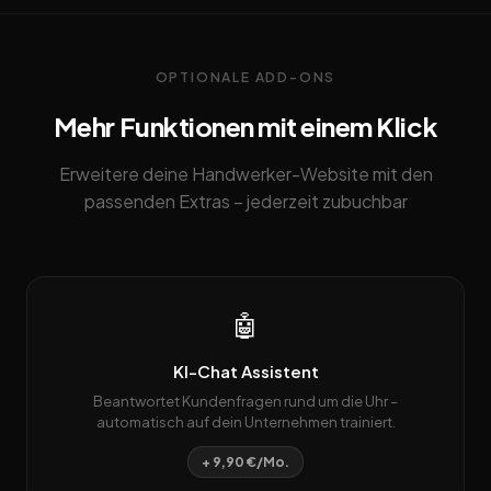
OPTIONALE ADD-ONS
Mehr Funktionen mit einem Klick
Erweitere deine Handwerker-Website mit den
passenden Extras – jederzeit zubuchbar
🤖
KI-Chat Assistent
Beantwortet Kundenfragen rund um die Uhr –
automatisch auf dein Unternehmen trainiert.
+ 9,90 €/Mo.