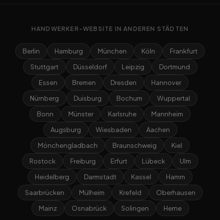
HANDWERKER-WEBSITE IN ANDEREN STÄDTEN
Berlin
Hamburg
München
Köln
Frankfurt
Stuttgart
Düsseldorf
Leipzig
Dortmund
Essen
Bremen
Dresden
Hannover
Nürnberg
Duisburg
Bochum
Wuppertal
Bonn
Münster
Karlsruhe
Mannheim
Augsburg
Wiesbaden
Aachen
Mönchengladbach
Braunschweig
Kiel
Rostock
Freiburg
Erfurt
Lübeck
Ulm
Heidelberg
Darmstadt
Kassel
Hamm
Saarbrücken
Mülheim
Krefeld
Oberhausen
Mainz
Osnabrück
Solingen
Herne