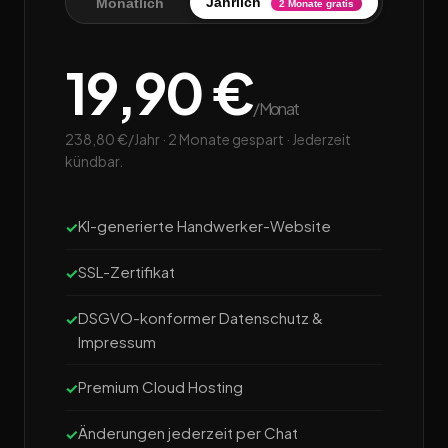
Jährlich
Monatlich
2 Monate gratis
19,90 €
/Monat
238,80 €/Jahr · 2 Monate gespart · Jederzeit
kündbar.
KI-generierte Handwerker-Website
SSL-Zertifikat
DSGVO-konformer Datenschutz &
Impressum
Premium Cloud Hosting
Änderungen jederzeit per Chat