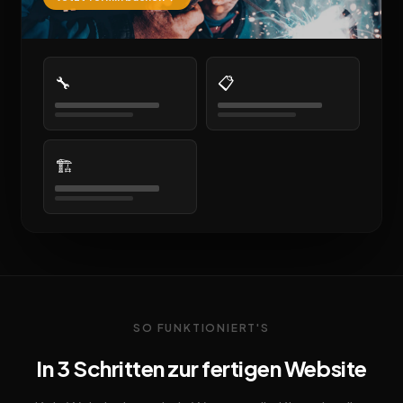
🔧
📋
🏗️
SO FUNKTIONIERT'S
In 3 Schritten zur fertigen Website