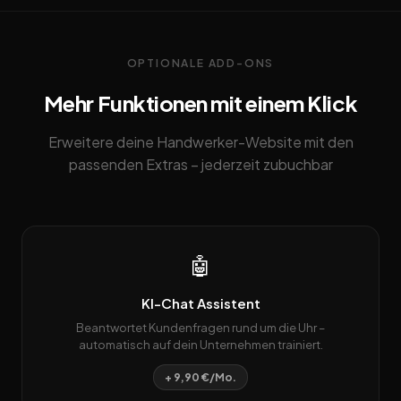
OPTIONALE ADD-ONS
Mehr Funktionen mit einem Klick
Erweitere deine Handwerker-Website mit den
passenden Extras – jederzeit zubuchbar
🤖
KI-Chat Assistent
Beantwortet Kundenfragen rund um die Uhr –
automatisch auf dein Unternehmen trainiert.
+ 9,90 €/Mo.