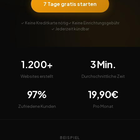
7 Tage gratis starten
✓ Keine Kreditkarte nötig
✓ Keine Einrichtungsgebühr
✓ Jederzeit kündbar
1.200+
3 Min.
Websites erstellt
Durchschnittliche Zeit
97%
19,90€
Zufriedene Kunden
Pro Monat
BEISPIEL