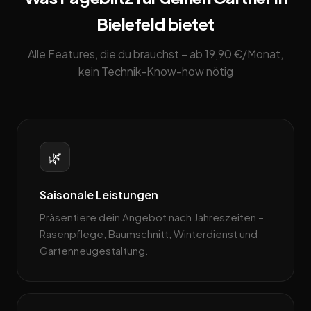
Bielefeld bietet
Alle Features, die du brauchst – ab 19,90 €/Monat,
kein Technik-Know-how nötig
🌿
Saisonale Leistungen
Präsentiere dein Angebot nach Jahreszeiten –
Rasenpflege, Baum­schnitt, Winterdienst und
Gartenneugestaltung.