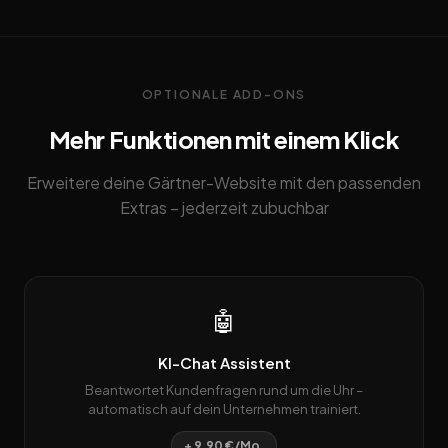
OPTIONALE ADD-ONS
Mehr Funktionen mit einem Klick
Erweitere deine Gärtner-Website mit den passenden
Extras – jederzeit zubuchbar
🤖
KI-Chat Assistent
Beantwortet Kundenfragen rund um die Uhr –
automatisch auf dein Unternehmen trainiert.
+ 9,90 €/Mo.