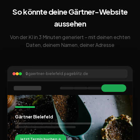
So könnte deine Gärtner-Website
aussehen
Von der KI in 3 Minuten generiert – mit deinen echten
Daten, deinem Namen, deiner Adresse
🔒
gaertner-bielefeld.pageblitz.de
Gärtner Bielefeld
Jetzt Termin buchen →