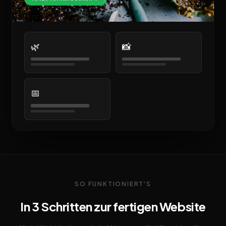
🌿
📸
📅
SO FUNKTIONIERT'S
In 3 Schritten zur fertigen Website