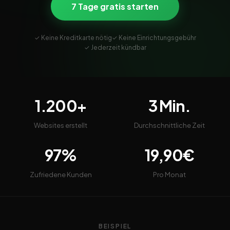
7 Tage gratis starten
✓ Keine Kreditkarte nötig
✓ Keine Einrichtungsgebühr
✓ Jederzeit kündbar
1.200+
3 Min.
Websites erstellt
Durchschnittliche Zeit
97%
19,90€
Zufriedene Kunden
Pro Monat
BEISPIEL