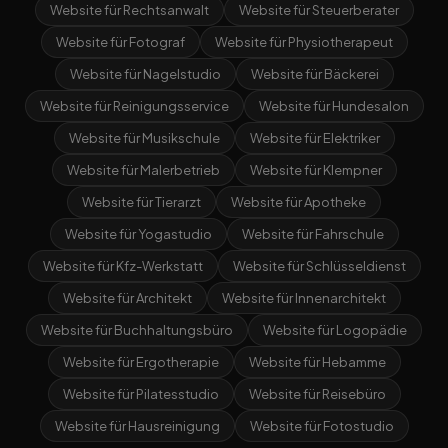
Website für Rechtsanwalt
Website für Steuerberater
Website für Fotograf
Website für Physiotherapeut
Website für Nagelstudio
Website für Bäckerei
Website für Reinigungsservice
Website für Hundesalon
Website für Musikschule
Website für Elektriker
Website für Malerbetrieb
Website für Klempner
Website für Tierarzt
Website für Apotheke
Website für Yogastudio
Website für Fahrschule
Website für Kfz-Werkstatt
Website für Schlüsseldienst
Website für Architekt
Website für Innenarchitekt
Website für Buchhaltungsbüro
Website für Logopädie
Website für Ergotherapie
Website für Hebamme
Website für Pilatesstudio
Website für Reisebüro
Website für Hausreinigung
Website für Fotostudio