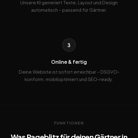
Unsere KI generiert Texte, Layout und Design
automatisch – passend für Gärtner.
3
Online & fertig
Deine Website ist sofort erreichbar – DSGVO-
konform, mobiloptimiert und SEO-ready.
FUNKTIONEN
Was Pageblitz für deinen Gärtner in