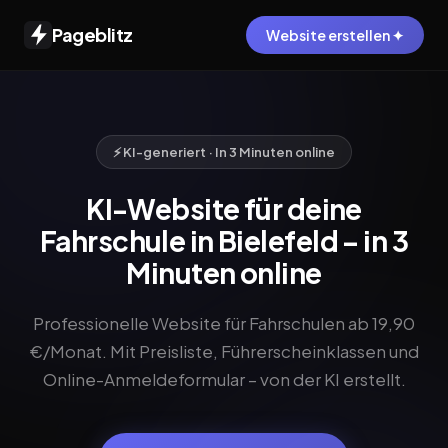
Pageblitz
Website erstellen ✦
⚡ KI-generiert · In 3 Minuten online
KI-Website für deine
Fahrschule in Bielefeld – in 3
Minuten online
Professionelle Website für Fahrschulen ab 19,90
€/Monat. Mit Preisliste, Führerscheinklassen und
Online-Anmeldeformular – von der KI erstellt.