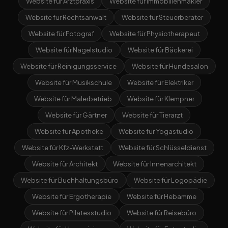
Website für Arztpraxis
Website für Immobilienmakler
Website für Rechtsanwalt
Website für Steuerberater
Website für Fotograf
Website für Physiotherapeut
Website für Nagelstudio
Website für Bäckerei
Website für Reinigungsservice
Website für Hundesalon
Website für Musikschule
Website für Elektriker
Website für Malerbetrieb
Website für Klempner
Website für Gärtner
Website für Tierarzt
Website für Apotheke
Website für Yogastudio
Website für Kfz-Werkstatt
Website für Schlüsseldienst
Website für Architekt
Website für Innenarchitekt
Website für Buchhaltungsbüro
Website für Logopädie
Website für Ergotherapie
Website für Hebamme
Website für Pilatesstudio
Website für Reisebüro