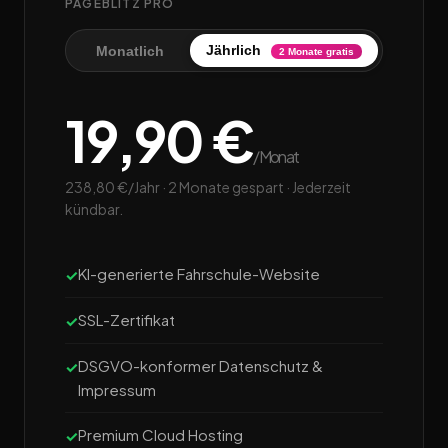
PAGEBLITZ PRO
Jährlich
Monatlich
2 Monate gratis
19,90 €
/Monat
238,80 €/Jahr · 2 Monate gespart · Jederzeit
kündbar.
KI-generierte Fahrschule-Website
SSL-Zertifikat
DSGVO-konformer Datenschutz &
Impressum
Premium Cloud Hosting