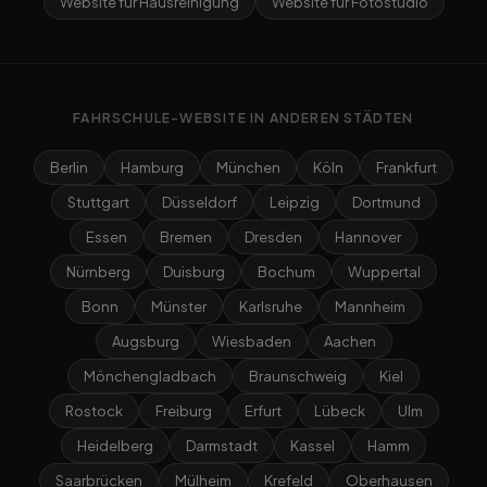
Website für Hausreinigung
Website für Fotostudio
FAHRSCHULE-WEBSITE IN ANDEREN STÄDTEN
Berlin
Hamburg
München
Köln
Frankfurt
Stuttgart
Düsseldorf
Leipzig
Dortmund
Essen
Bremen
Dresden
Hannover
Nürnberg
Duisburg
Bochum
Wuppertal
Bonn
Münster
Karlsruhe
Mannheim
Augsburg
Wiesbaden
Aachen
Mönchengladbach
Braunschweig
Kiel
Rostock
Freiburg
Erfurt
Lübeck
Ulm
Heidelberg
Darmstadt
Kassel
Hamm
Saarbrücken
Mülheim
Krefeld
Oberhausen