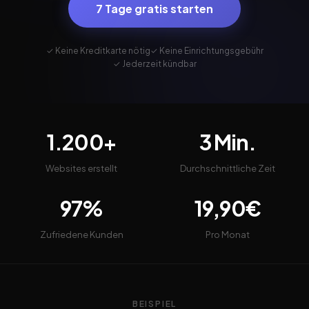
7 Tage gratis starten
✓ Keine Kreditkarte nötig
✓ Keine Einrichtungsgebühr
✓ Jederzeit kündbar
1.200+
3 Min.
Websites erstellt
Durchschnittliche Zeit
97%
19,90€
Zufriedene Kunden
Pro Monat
BEISPIEL