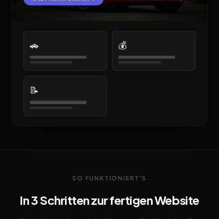
🚗
💰
📝
SO FUNKTIONIERT'S
In 3 Schritten zur fertigen Website