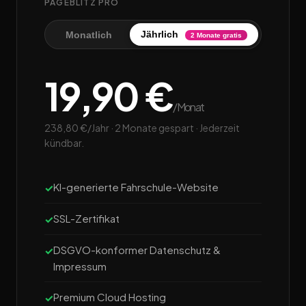
PAGEBLITZ PRO
Jährlich
Monatlich
2 Monate gratis
19,90 €
/Monat
238,80 €/Jahr · 2 Monate gespart · Jederzeit
kündbar.
KI-generierte Fahrschule-Website
SSL-Zertifikat
DSGVO-konformer Datenschutz &
Impressum
Premium Cloud Hosting