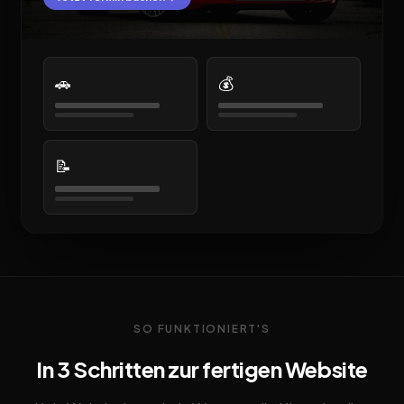
🚗
💰
📝
SO FUNKTIONIERT'S
In 3 Schritten zur fertigen Website