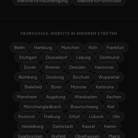
Website für Hausreinigung
Website für Fotostudio
FAHRSCHULE-WEBSITE IN ANDEREN STÄDTEN
Berlin
Hamburg
München
Köln
Frankfurt
Stuttgart
Düsseldorf
Leipzig
Dortmund
Essen
Bremen
Dresden
Hannover
Nürnberg
Duisburg
Bochum
Wuppertal
Bielefeld
Bonn
Münster
Karlsruhe
Mannheim
Augsburg
Wiesbaden
Aachen
Mönchengladbach
Braunschweig
Kiel
Rostock
Freiburg
Erfurt
Lübeck
Ulm
Heidelberg
Darmstadt
Kassel
Hamm
Saarbrücken
Krefeld
Oberhausen
Mainz