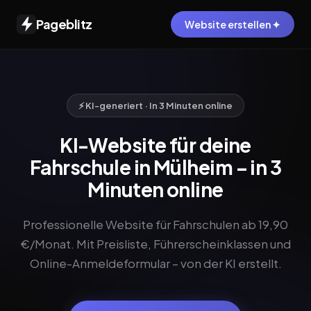
Pageblitz
Website erstellen ✦
⚡ KI-generiert · In 3 Minuten online
KI-Website für deine
Fahrschule in Mülheim – in 3
Minuten online
Professionelle Website für Fahrschulen ab 19,90
€/Monat. Mit Preisliste, Führerscheinklassen und
Online-Anmeldeformular – von der KI erstellt.