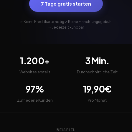
7 Tage gratis starten
✓ Keine Kreditkarte nötig
✓ Keine Einrichtungsgebühr
✓ Jederzeit kündbar
1.200+
3 Min.
Websites erstellt
Durchschnittliche Zeit
97%
19,90€
Zufriedene Kunden
Pro Monat
BEISPIEL