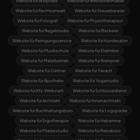
Website für Arztpraxis
Website für Immobilienmakler
Website für Rechtsanwalt
Website für Steuerberater
Website für Fotograf
Website für Physiotherapeut
Website für Nagelstudio
Website für Bäckerei
Website für Reinigungsservice
Website für Hundesalon
Website für Musikschule
Website für Elektriker
Website für Malerbetrieb
Website für Klempner
Website für Gärtner
Website für Tierarzt
Website für Apotheke
Website für Yogastudio
Website für Kfz-Werkstatt
Website für Schlüsseldienst
Website für Architekt
Website für Innenarchitekt
Website für Buchhaltungsbüro
Website für Logopädie
Website für Ergotherapie
Website für Hebamme
Website für Pilatesstudio
Website für Reisebüro