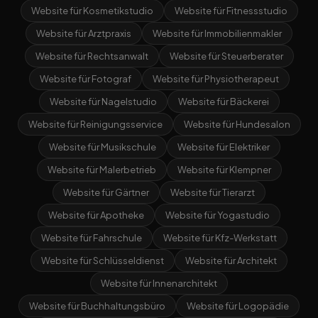
Website für Kosmetikstudio
Website für Fitnessstudio
Website für Arztpraxis
Website für Immobilienmakler
Website für Rechtsanwalt
Website für Steuerberater
Website für Fotograf
Website für Physiotherapeut
Website für Nagelstudio
Website für Bäckerei
Website für Reinigungsservice
Website für Hundesalon
Website für Musikschule
Website für Elektriker
Website für Malerbetrieb
Website für Klempner
Website für Gärtner
Website für Tierarzt
Website für Apotheke
Website für Yogastudio
Website für Fahrschule
Website für Kfz-Werkstatt
Website für Schlüsseldienst
Website für Architekt
Website für Innenarchitekt
Website für Buchhaltungsbüro
Website für Logopädie