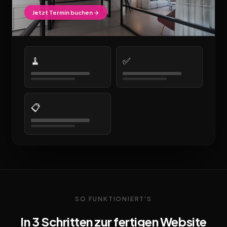
Jetzt Termin buchen →
🧹
✅
📋
SO FUNKTIONIERT'S
In 3 Schritten zur fertigen Website