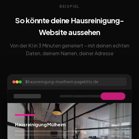
BEISPIEL
So könnte deine Hausreinigung-
Website aussehen
Von der KI in 3 Minuten generiert – mit deinen echten
Daten, deinem Namen, deiner Adresse
🔒
hausreinigung-muelheim.pageblitz.de
Hausreinigung Mülheim