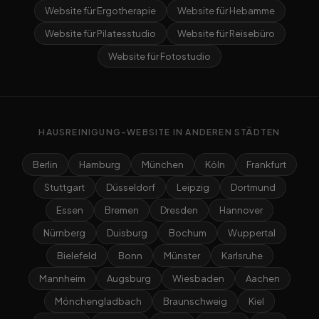
Website für Ergotherapie
Website für Hebamme
Website für Pilatesstudio
Website für Reisebüro
Website für Fotostudio
HAUSREINIGUNG-WEBSITE IN ANDEREN STÄDTEN
Berlin
Hamburg
München
Köln
Frankfurt
Stuttgart
Düsseldorf
Leipzig
Dortmund
Essen
Bremen
Dresden
Hannover
Nürnberg
Duisburg
Bochum
Wuppertal
Bielefeld
Bonn
Münster
Karlsruhe
Mannheim
Augsburg
Wiesbaden
Aachen
Mönchengladbach
Braunschweig
Kiel