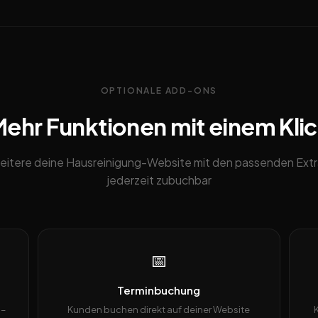
OPTIONALE ADD-ONS
ehr Funktionen mit einem Kli
eitere deine Hausreinigung-Website mit den passenden Extr
jederzeit zubuchbar
📅
Terminbuchung
 –
Kunden buchen direkt auf deiner Website