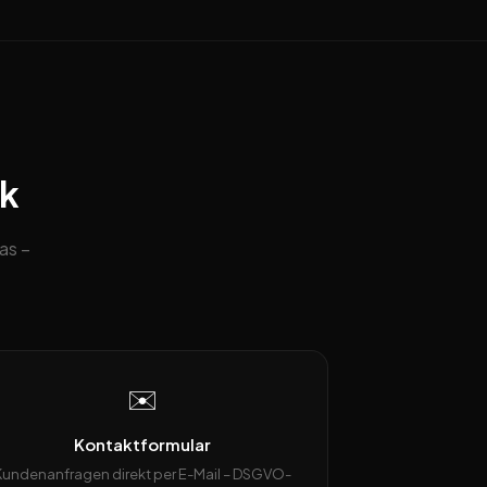
ck
as –
✉️
Kontaktformular
Kundenanfragen direkt per E-Mail – DSGVO-