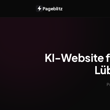
Pageblitz
KI-Website f
Lüb
P