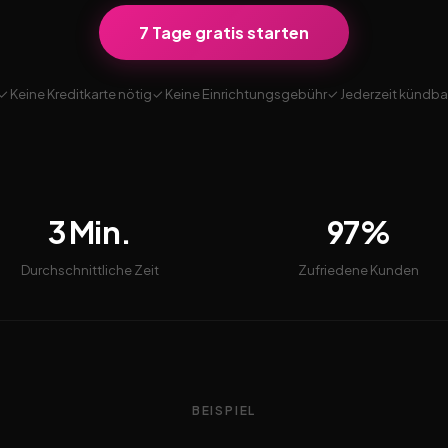
7 Tage gratis starten
✓ Keine Kreditkarte nötig
✓ Keine Einrichtungsgebühr
✓ Jederzeit kündba
3 Min.
97%
Durchschnittliche Zeit
Zufriedene Kunden
BEISPIEL