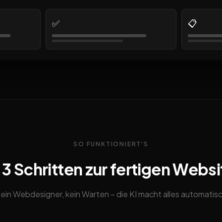
✅
📋
SO FUNKTIONIERT'S
n 3 Schritten zur fertigen Websi
ein Webdesigner, kein Warten – die KI macht alles automatis