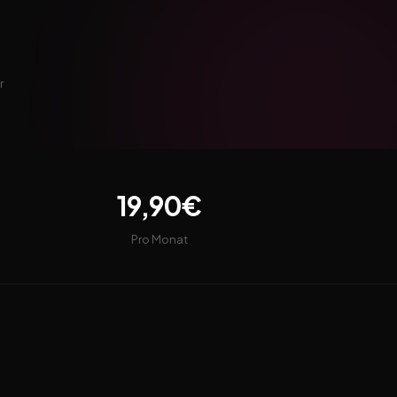
r
19,90€
Pro Monat