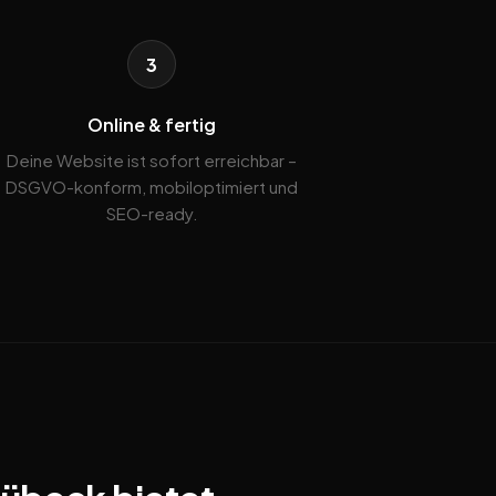
3
Online & fertig
Deine Website ist sofort erreichbar –
DSGVO-konform, mobiloptimiert und
SEO-ready.