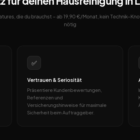
z für deinen Hausreinigung in 
eatures, die du brauchst – ab 19,90 €/Monat, kein Technik-K
nötig
✅
Vertrauen & Seriosität
Präsentiere Kundenbewertungen,
Referenzen und
Versicherungshinweise für maximale
Sicherheit beim Auftraggeber.