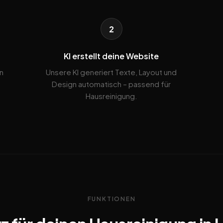
2
KI erstellt deine Website
n
Unsere KI generiert Texte, Layout und
Design automatisch – passend für
Hausreinigung.
FUNKTIONEN