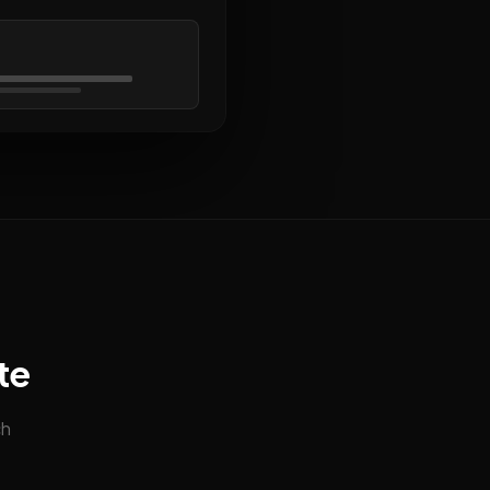
te
ch