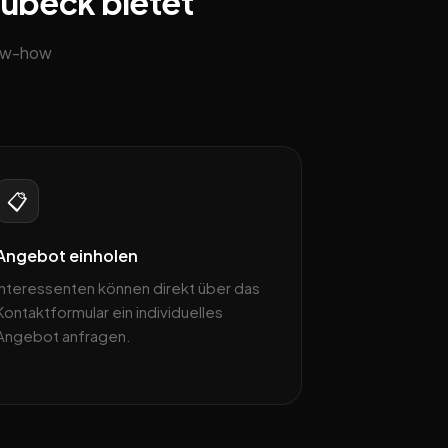
Lübeck bietet
now-how
📋
Angebot einholen
Interessenten können direkt über das
Kontaktformular ein individuelles
Angebot anfragen.