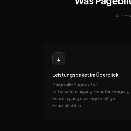
Was Pageblit
Alle F
🧹
Leistungspaket im Überblick
Zeige alle Angebote –
Unterhaltsreinigung, Fensterreinigung,
Endreinigung und regelmäßige
Haushaltshilfe.