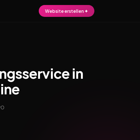
Website erstellen ✦
ngsservice in
line
90