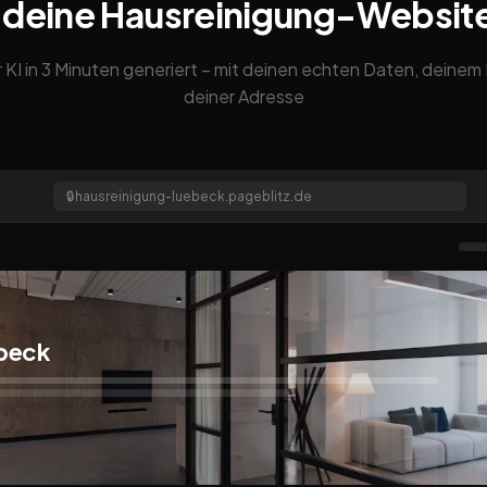
 deine Hausreinigung-Websit
 KI in 3 Minuten generiert – mit deinen echten Daten, deine
deiner Adresse
🔒
hausreinigung-luebeck.pageblitz.de
beck