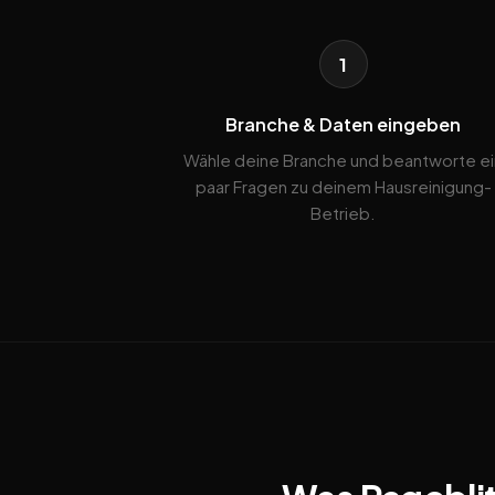
1
Branche & Daten eingeben
Wähle deine Branche und beantworte ei
paar Fragen zu deinem Hausreinigung-
Betrieb.