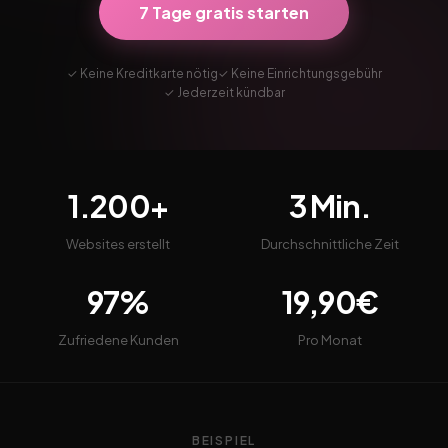
7 Tage gratis starten
✓ Keine Kreditkarte nötig
✓ Keine Einrichtungsgebühr
✓ Jederzeit kündbar
1.200+
3 Min.
Websites erstellt
Durchschnittliche Zeit
97%
19,90€
Zufriedene Kunden
Pro Monat
BEISPIEL