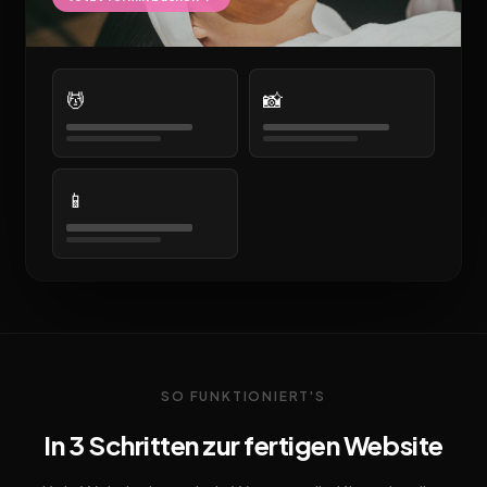
💆
📸
📱
SO FUNKTIONIERT'S
In 3 Schritten zur fertigen Website