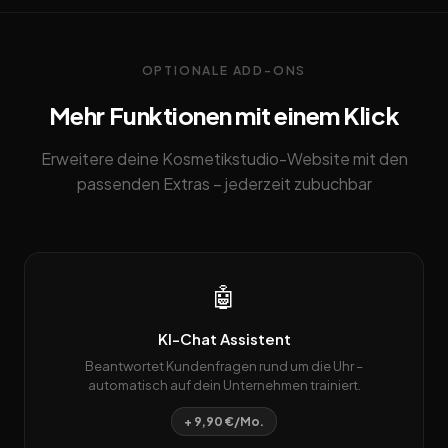
OPTIONALE ADD-ONS
Mehr Funktionen mit einem Klick
Erweitere deine Kosmetikstudio-Website mit den
passenden Extras – jederzeit zubuchbar
🤖
KI-Chat Assistent
Beantwortet Kundenfragen rund um die Uhr –
automatisch auf dein Unternehmen trainiert.
+ 9,90 €/Mo.