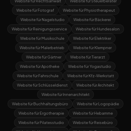
Website für Rechtsanwalt
Website für Steuerberater
Website für Fotograf
Website für Physiotherapeut
Website für Nagelstudio
Website für Bäckerei
Website für Reinigungsservice
Website für Hundesalon
Website für Musikschule
Website für Elektriker
Website für Malerbetrieb
Website für Klempner
Website für Gärtner
Website für Tierarzt
Website für Apotheke
Website für Yogastudio
Website für Fahrschule
Website für Kfz-Werkstatt
Website für Schlüsseldienst
Website für Architekt
Website für Innenarchitekt
Website für Buchhaltungsbüro
Website für Logopädie
Website für Ergotherapie
Website für Hebamme
Website für Pilatesstudio
Website für Reisebüro