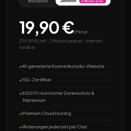
Jährlich
Monatlich
2 Monate gratis
19,90 €
/Monat
238,80 €/Jahr · 2 Monate gespart · Jederzeit
kündbar.
KI-generierte Kosmetikstudio-Website
SSL-Zertifikat
DSGVO-konformer Datenschutz &
Impressum
Premium Cloud Hosting
Änderungen jederzeit per Chat