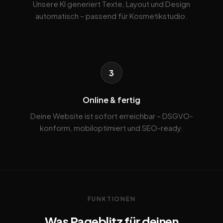
Unsere KI generiert Texte, Layout und Design
automatisch – passend für Kosmetikstudio.
3
Online & fertig
Deine Website ist sofort erreichbar – DSGVO-
konform, mobiloptimiert und SEO-ready.
FUNKTIONEN
Was Pageblitz für deinen