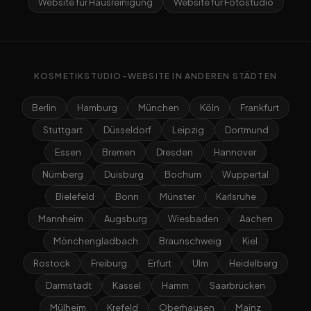
Website für Hausreinigung
Website für Fotostudio
KOSMETIKSTUDIO-WEBSITE IN ANDEREN STÄDTEN
Berlin
Hamburg
München
Köln
Frankfurt
Stuttgart
Düsseldorf
Leipzig
Dortmund
Essen
Bremen
Dresden
Hannover
Nürnberg
Duisburg
Bochum
Wuppertal
Bielefeld
Bonn
Münster
Karlsruhe
Mannheim
Augsburg
Wiesbaden
Aachen
Mönchengladbach
Braunschweig
Kiel
Rostock
Freiburg
Erfurt
Ulm
Heidelberg
Darmstadt
Kassel
Hamm
Saarbrücken
Mülheim
Krefeld
Oberhausen
Mainz