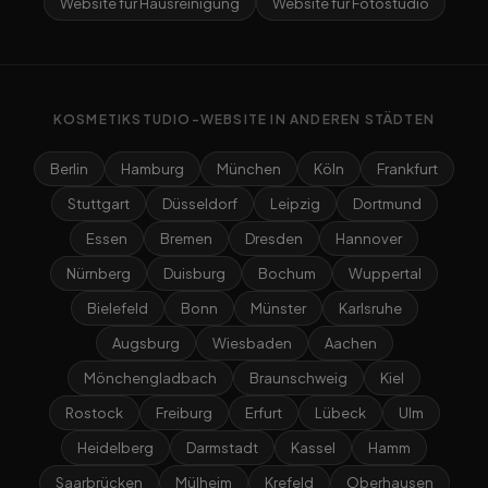
Website für Hausreinigung
Website für Fotostudio
KOSMETIKSTUDIO-WEBSITE IN ANDEREN STÄDTEN
Berlin
Hamburg
München
Köln
Frankfurt
Stuttgart
Düsseldorf
Leipzig
Dortmund
Essen
Bremen
Dresden
Hannover
Nürnberg
Duisburg
Bochum
Wuppertal
Bielefeld
Bonn
Münster
Karlsruhe
Augsburg
Wiesbaden
Aachen
Mönchengladbach
Braunschweig
Kiel
Rostock
Freiburg
Erfurt
Lübeck
Ulm
Heidelberg
Darmstadt
Kassel
Hamm
Saarbrücken
Mülheim
Krefeld
Oberhausen