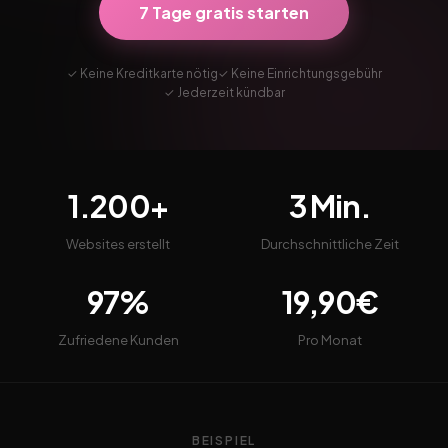
7 Tage gratis starten
✓ Keine Kreditkarte nötig
✓ Keine Einrichtungsgebühr
✓ Jederzeit kündbar
1.200+
3 Min.
Websites erstellt
Durchschnittliche Zeit
97%
19,90€
Zufriedene Kunden
Pro Monat
BEISPIEL