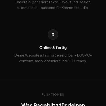
Unsere KI generiert Texte, Layout und Design
automatisch – passend für Kosmetikstudio.
3
Online & fertig
Deine Website ist sofort erreichbar – DSGVO-
konform, mobiloptimiert und SEO-ready.
FUNKTIONEN
Was Pageblitz für deinen