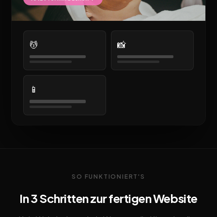
💆
📸
📱
SO FUNKTIONIERT'S
In 3 Schritten zur fertigen Website