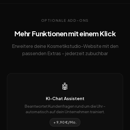
OPTIONALE ADD-ONS
Mehr Funktionen mit einem Klick
Erweitere deine Kosmetikstudio-Website mit den
passenden Extras – jederzeit zubuchbar
🤖
KI-Chat Assistent
Beantwortet Kundenfragen rund um die Uhr –
automatisch auf dein Unternehmen trainiert.
+ 9,90 €/Mo.