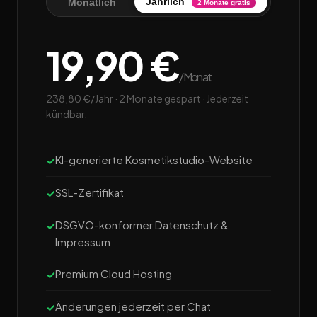
Jährlich
Monatlich
2 Monate gratis
19,90 €
/Monat
238,80 €/Jahr · 2 Monate gespart · Jederzeit
kündbar.
KI-generierte Kosmetikstudio-Website
SSL-Zertifikat
DSGVO-konformer Datenschutz &
Impressum
Premium Cloud Hosting
Änderungen jederzeit per Chat