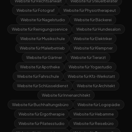
Website für Rechtsanwalt
Website für Steuerberater
Website für Fotograf
Website für Physiotherapeut
Website für Nagelstudio
Website für Bäckerei
Website für Reinigungsservice
Website für Hundesalon
Website für Musikschule
Website für Elektriker
Website für Malerbetrieb
Website für Klempner
Website für Gärtner
Website für Tierarzt
Website für Apotheke
Website für Yogastudio
Website für Fahrschule
Website für Kfz-Werkstatt
Website für Schlüsseldienst
Website für Architekt
Website für Innenarchitekt
Website für Buchhaltungsbüro
Website für Logopädie
Website für Ergotherapie
Website für Hebamme
Website für Pilatesstudio
Website für Reisebüro