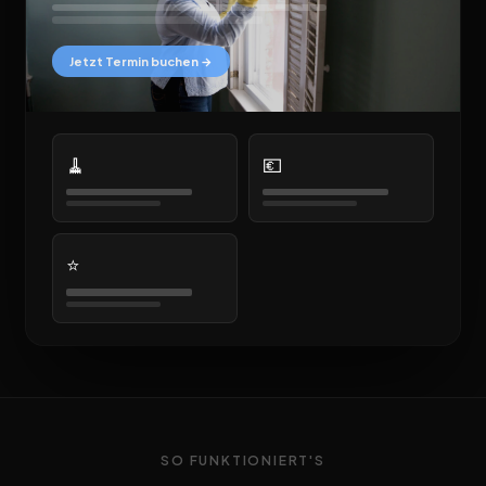
Jetzt Termin buchen →
🧹
💶
⭐
SO FUNKTIONIERT'S