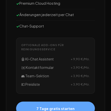
Premium Cloud Hosting
Änderungen jederzeit per Chat
Chat-Support
OPTIONALE ADD-ONS FÜR
REINIGUNGSSERVICE
🤖 KI-Chat Assistent
+ 9,90 €/Mo.
✉️ Kontaktformular
+ 3,90 €/Mo.
👥 Team-Sektion
+ 3,90 €/Mo.
💶 Preisliste
+ 3,90 €/Mo.
7 Tage gratis starten