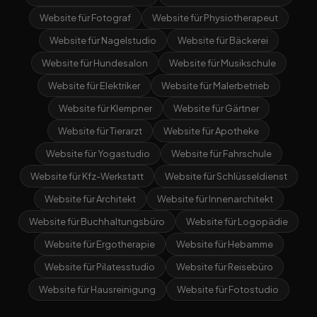
Website für Fotograf
Website für Physiotherapeut
Website für Nagelstudio
Website für Bäckerei
Website für Hundesalon
Website für Musikschule
Website für Elektriker
Website für Malerbetrieb
Website für Klempner
Website für Gärtner
Website für Tierarzt
Website für Apotheke
Website für Yogastudio
Website für Fahrschule
Website für Kfz-Werkstatt
Website für Schlüsseldienst
Website für Architekt
Website für Innenarchitekt
Website für Buchhaltungsbüro
Website für Logopädie
Website für Ergotherapie
Website für Hebamme
Website für Pilatesstudio
Website für Reisebüro
Website für Hausreinigung
Website für Fotostudio