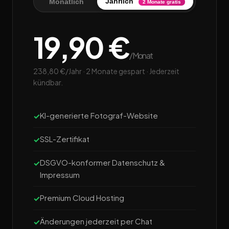
Jährlich
Monatlich
2 Monate gratis
19,90 €
/Monat
238,80 €/Jahr · 2 Monate gespart · Jederzeit
kündbar.
KI-generierte Fotograf-Website
SSL-Zertifikat
DSGVO-konformer Datenschutz &
Impressum
Premium Cloud Hosting
Änderungen jederzeit per Chat