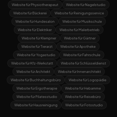
Website für Physiotherapeut
Website für Nagelstudio
Website für Bäckerei
Website für Reinigungsservice
Website für Hundesalon
Website für Musikschule
Website für Elektriker
Website für Malerbetrieb
Website für Klempner
Website für Gärtner
Website für Tierarzt
Website für Apotheke
Website für Yogastudio
Website für Fahrschule
Website für Kfz-Werkstatt
Website für Schlüsseldienst
Website für Architekt
Website für Innenarchitekt
Website für Buchhaltungsbüro
Website für Logopädie
Website für Ergotherapie
Website für Hebamme
Website für Pilatesstudio
Website für Reisebüro
Website für Hausreinigung
Website für Fotostudio