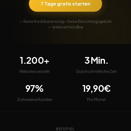
7 Tage gratis starten
✓ Keine Kreditkarte nötig
✓ Keine Einrichtungsgebühr
✓ Jederzeit kündbar
1.200+
3 Min.
Websites erstellt
Durchschnittliche Zeit
97%
19,90€
Zufriedene Kunden
Pro Monat
BEISPIEL