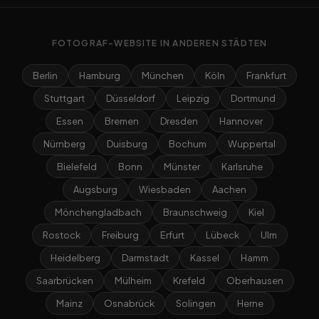
FOTOGRAF-WEBSITE IN ANDEREN STÄDTEN
Berlin
Hamburg
München
Köln
Frankfurt
Stuttgart
Düsseldorf
Leipzig
Dortmund
Essen
Bremen
Dresden
Hannover
Nürnberg
Duisburg
Bochum
Wuppertal
Bielefeld
Bonn
Münster
Karlsruhe
Augsburg
Wiesbaden
Aachen
Mönchengladbach
Braunschweig
Kiel
Rostock
Freiburg
Erfurt
Lübeck
Ulm
Heidelberg
Darmstadt
Kassel
Hamm
Saarbrücken
Mülheim
Krefeld
Oberhausen
Mainz
Osnabrück
Solingen
Herne