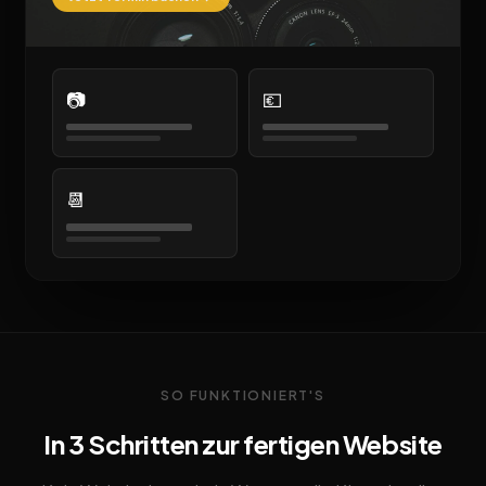
📷
💶
📆
SO FUNKTIONIERT'S
In 3 Schritten zur fertigen Website